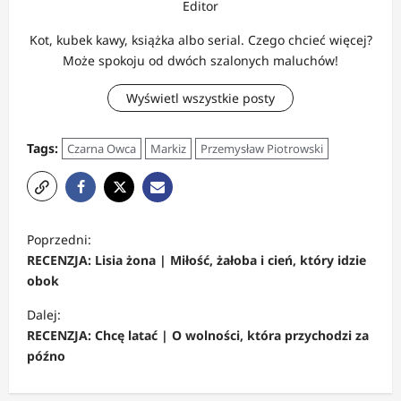
Editor
Kot, kubek kawy, książka albo serial. Czego chcieć więcej?
Może spokoju od dwóch szalonych maluchów!
Wyświetl wszystkie posty
Tags:
Czarna Owca
Markiz
Przemysław Piotrowski
Z
Poprzedni:
o
RECENZJA: Lisia żona | Miłość, żałoba i cień, który idzie
b
obok
a
Dalej:
c
RECENZJA: Chcę latać | O wolności, która przychodzi za
późno
z
w