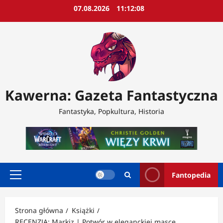
Przejdź
07.08.2026
11:12:11
do
treści
Kawerna: Gazeta Fantastyczna
Fantastyka, Popkultura, Historia
Fantopedia
Menu
główne
Strona główna
Książki
RECENZJA: Markiz | Potwór w eleganckiej masce