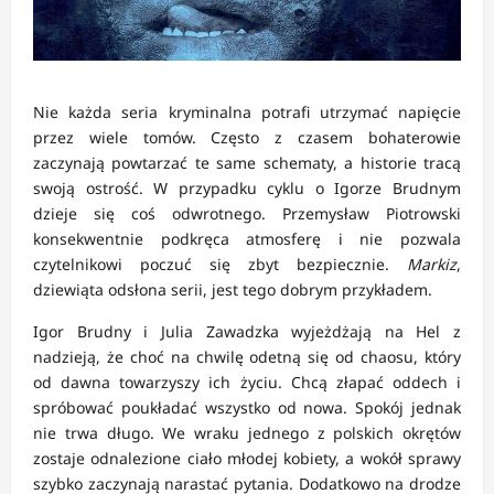
Nie każda seria kryminalna potrafi utrzymać napięcie
przez wiele tomów. Często z czasem bohaterowie
zaczynają powtarzać te same schematy, a historie tracą
swoją ostrość. W przypadku cyklu o Igorze Brudnym
dzieje się coś odwrotnego. Przemysław Piotrowski
konsekwentnie podkręca atmosferę i nie pozwala
czytelnikowi poczuć się zbyt bezpiecznie.
Markiz
,
dziewiąta odsłona serii, jest tego dobrym przykładem.
Igor Brudny i Julia Zawadzka wyjeżdżają na Hel z
nadzieją, że choć na chwilę odetną się od chaosu, który
od dawna towarzyszy ich życiu. Chcą złapać oddech i
spróbować poukładać wszystko od nowa. Spokój jednak
nie trwa długo. We wraku jednego z polskich okrętów
zostaje odnalezione ciało młodej kobiety, a wokół sprawy
szybko zaczynają narastać pytania. Dodatkowo na drodze