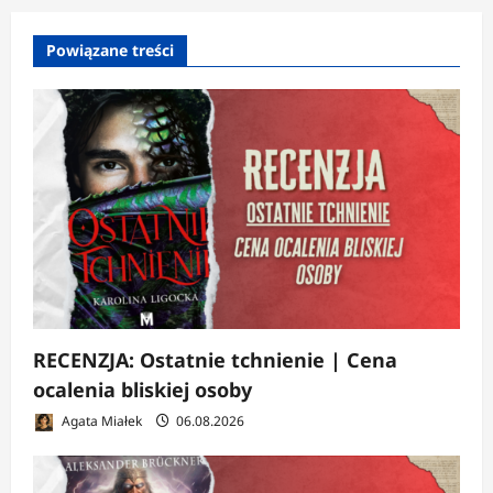
p
Powiązane treści
i
s
y
RECENZJA: Ostatnie tchnienie | Cena
ocalenia bliskiej osoby
Agata Miałek
06.08.2026