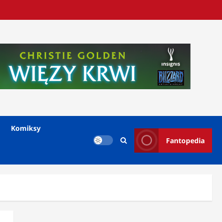
Komiksy
Fantopedia