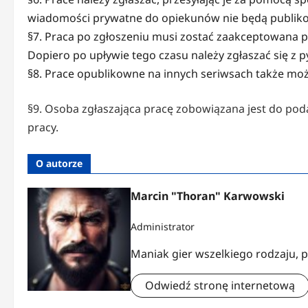
wiadomości prywatne do opiekunów nie będą publik
§7. Praca po zgłoszeniu musi zostać zaakceptowana p
Dopiero po upływie tego czasu należy zgłaszać się z 
§8. Prace opublikowne na innych seriwsach także moż
§9. Osoba zgłaszająca pracę zobowiązana jest do pod
pracy.
O autorze
Marcin "Thoran" Karwowski
Administrator
Maniak gier wszelkiego rodzaju, p
Odwiedź stronę internetową