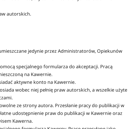
aw autorskich.
ć umieszczane jedynie przez Administratorów, Opiekunów
pomocą specjalnego formularza do akceptacji. Pracą
mieszczoną na Kawernie.
osiadać aktywne konto na Kawernie.
osiada wobec niej pełnię praw autorskich, a wszelkie użyte
czami.
rowolne ze strony autora. Przesłanie pracy do publikacji w
łatne udostępnienie praw do publikacji w Kawernie oraz
rwisem Kawerna.
specjalnego formularza Kawerny. Prace przesyłane jako