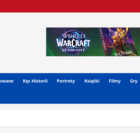
lowane
Kęs Historii
Portrety
Książki
Filmy
Gry