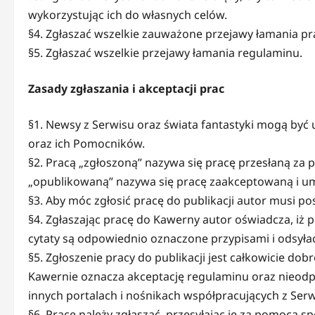
wykorzystując ich do własnych celów.
§4. Zgłaszać wszelkie zauważone przejawy łamania pr
§5. Zgłaszać wszelkie przejawy łamania regulaminu.
Zasady zgłaszania i akceptacji prac
§1. Newsy z Serwisu oraz świata fantastyki mogą by
oraz ich Pomocników.
§2. Pracą „zgłoszoną” nazywa się pracę przesłaną za 
„opublikowaną” nazywa się pracę zaakceptowaną i u
§3. Aby móc zgłosić pracę do publikacji autor musi p
§4. Zgłaszając pracę do Kawerny autor oświadcza, iż p
cytaty są odpowiednio oznaczone przypisami i odsyła
§5. Zgłoszenie pracy do publikacji jest całkowicie dob
Kawernie oznacza akceptację regulaminu oraz nieodp
innych portalach i nośnikach współpracujących z Se
§6. Prace należy zgłaszać, przesyłając je za pomocą 