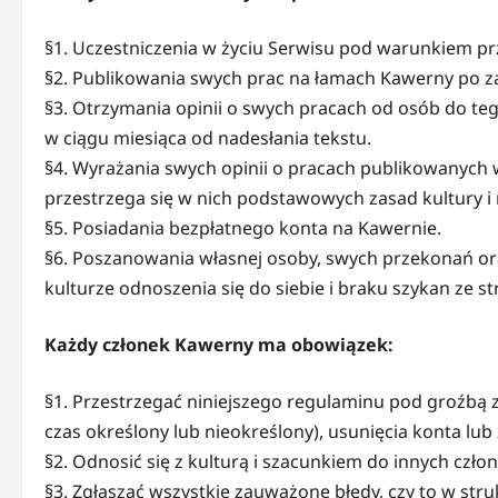
§1. Uczestniczenia w życiu Serwisu pod warunkiem pr
§2. Publikowania swych prac na łamach Kawerny po z
§3. Otrzymania opinii o swych pracach od osób do te
w ciągu miesiąca od nadesłania tekstu.
§4. Wyrażania swych opinii o pracach publikowanych w
przestrzega się w nich podstawowych zasad kultury i 
§5. Posiadania bezpłatnego konta na Kawernie.
§6. Poszanowania własnej osoby, swych przekonań ora
kulturze odnoszenia się do siebie i braku szykan ze s
Każdy członek Kawerny ma obowiązek:
§1. Przestrzegać niniejszego regulaminu pod groźbą
czas określony lub nieokreślony), usunięcia konta lub
§2. Odnosić się z kulturą i szacunkiem do innych czł
§3. Zgłaszać wszystkie zauważone błędy, czy to w stru