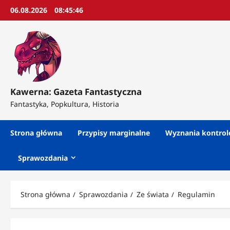
Przejdź
06.08.2026
08:45:48
do
treści
Kawerna: Gazeta Fantastyczna
Fantastyka, Popkultura, Historia
Strona główna
Przypisy marginalne
Wyznania kontro
Sprawozdania
Strona główna
Sprawozdania
Ze świata
Regulamin