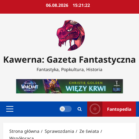
Przejdź
06.08.2026
15:21:24
do
treści
Kawerna: Gazeta Fantastyczna
Fantastyka, Popkultura, Historia
Fantopedia
Menu
główne
Strona główna
Sprawozdania
Ze świata
Współpraca