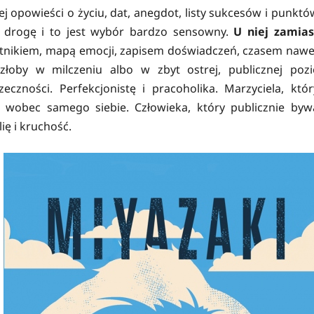
wej opowieści o życiu, dat, anegdot, listy sukcesów i punktó
ą drogę i to jest wybór bardzo sensowny.
U niej zamias
ętnikiem, mapą emocji, zapisem doświadczeń, czasem nawe
oby w milczeniu albo w zbyt ostrej, publicznej pozi
czności. Perfekcjonistę i pracoholika. Marzyciela, któr
i wobec samego siebie. Człowieka, który publicznie byw
ę i kruchość.