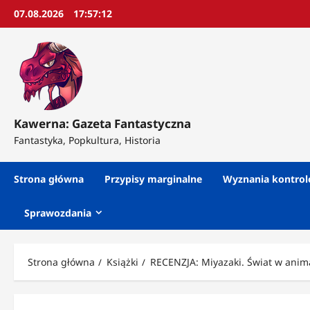
Przejdź
07.08.2026
17:57:14
do
treści
Kawerna: Gazeta Fantastyczna
Fantastyka, Popkultura, Historia
Strona główna
Przypisy marginalne
Wyznania kontro
Sprawozdania
Strona główna
Książki
RECENZJA: Miyazaki. Świat w anima