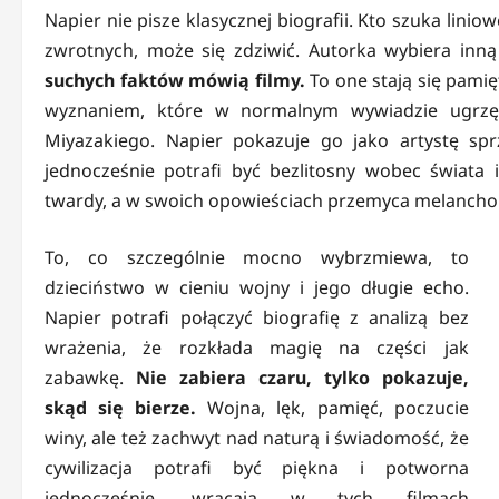
Napier nie pisze klasycznej biografii. Kto szuka linio
zwrotnych, może się zdziwić. Autorka wybiera inn
suchych faktów mówią filmy.
To one stają się pami
wyznaniem, które w normalnym wywiadzie ugrzęzł
Miyazakiego. Napier pokazuje go jako artystę sprze
jednocześnie potrafi być bezlitosny wobec świata 
twardy, a w swoich opowieściach przemyca melancholi
To, co szczególnie mocno wybrzmiewa, to
dzieciństwo w cieniu wojny i jego długie echo.
Napier potrafi połączyć biografię z analizą bez
wrażenia, że rozkłada magię na części jak
zabawkę.
Nie zabiera czaru, tylko pokazuje,
skąd się bierze.
Wojna, lęk, pamięć, poczucie
winy, ale też zachwyt nad naturą i świadomość, że
cywilizacja potrafi być piękna i potworna
jednocześnie, wracają w tych filmach