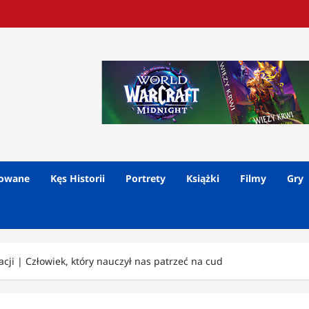
lowane
Kęs Historii
Portrety
Książki
Filmy
Gry
cji | Człowiek, który nauczył nas patrzeć na cud