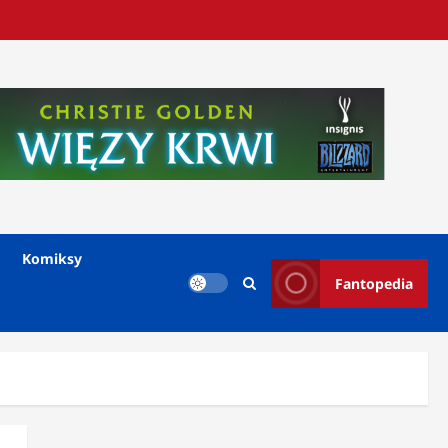
Komiksy
Fantopedia