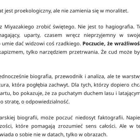
t jest proekologiczny, ale nie zamienia się w moralitet.
 Miyazakiego zrobić świętego. Nie jest to hagiografia. T
ymagający, uparty, czasem wręcz nieprzyjemny w swoje
o umie dać widzowi coś rzadkiego.
Poczucie, że wrażliwoś
kapizmem, tylko narzędziem przetrwania. Że cud może by
jednocześnie biografia, przewodnik i analiza, ale te warstw
ktura, która pogłębia zachwyt. Dla tych, którzy dopiero chc
rtu, bo pokazuje, że za puchatym duchem lasu i latającym
 o stratę, o odpowiedzialność.
arskiej biografii, może poczuć niedosyt faktografii. Napie
zości, które pomagają zrozumieć sens całości. Ale w te
powiada o sobie nie w datach, tylko w obrazach.