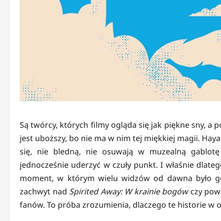
Są twórcy, których filmy ogląda się jak piękne sny, a 
jest uboższy, bo nie ma w nim tej miękkiej magii. Haya
się, nie bledną, nie osuwają w muzealną gablotę n
jednocześnie uderzyć w czuły punkt. I właśnie dlate
moment, w którym wielu widzów od dawna było got
zachwyt nad
Spirited Away: W krainie bogów
czy pow
fanów. To próba zrozumienia, dlaczego te historie w 