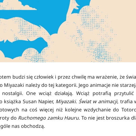
potem budzi się człowiek i przez chwilę ma wrażenie, że świa
o Miyazaki należy do tej kategorii. Jego animacje nie starzej
ostalgii. One wciąż działają. Wciąż potrafią przytulić 
go książka Susan Napier,
Miyazaki. Świat w animacji
, trafia 
owych na coś więcej niż kolejne wzdychanie do Totoro
roty do
Ruchomego zamku Hauru
. To nie jest broszurka dl
ogóle nas obchodzą.