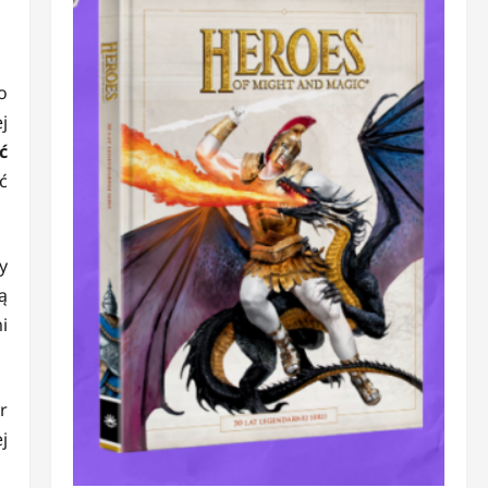
o
j
ć
ć
y
ą
i
r
j