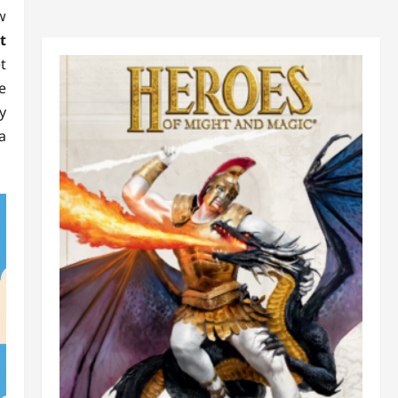
w
t
t
e
y
a