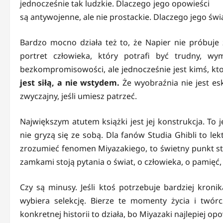
jednocześnie tak ludzkie. Dlaczego jego opowieści
są antywojenne, ale nie prostackie. Dlaczego jego świa
Bardzo mocno działa też to, że Napier nie próbuje z
portret człowieka, który potrafi być trudny, w
bezkompromisowości, ale jednocześnie jest kimś, kt
jest siłą, a nie wstydem.
Że wyobraźnia nie jest es
zwyczajny, jeśli umiesz patrzeć.
Największym atutem książki jest jej konstrukcja. To 
nie gryzą się ze sobą. Dla fanów Studia Ghibli to le
zrozumieć fenomen Miyazakiego, to świetny punkt sta
zamkami stoją pytania o świat, o człowieka, o pamięć,
Czy są minusy. Jeśli ktoś potrzebuje bardziej kronik
wybiera selekcję. Bierze te momenty życia i twórc
konkretnej historii to działa, bo Miyazaki najlepiej o