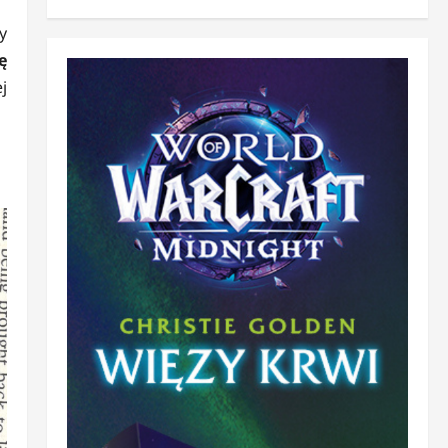
y
ę
j