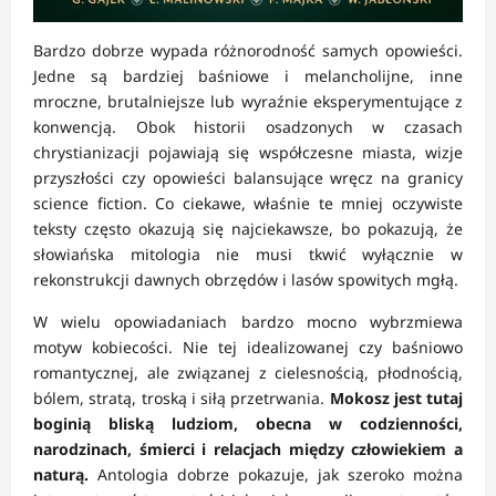
Bardzo dobrze wypada różnorodność samych opowieści.
Jedne są bardziej baśniowe i melancholijne, inne
mroczne, brutalniejsze lub wyraźnie eksperymentujące z
konwencją. Obok historii osadzonych w czasach
chrystianizacji pojawiają się współczesne miasta, wizje
przyszłości czy opowieści balansujące wręcz na granicy
science fiction. Co ciekawe, właśnie te mniej oczywiste
teksty często okazują się najciekawsze, bo pokazują, że
słowiańska mitologia nie musi tkwić wyłącznie w
rekonstrukcji dawnych obrzędów i lasów spowitych mgłą.
W wielu opowiadaniach bardzo mocno wybrzmiewa
motyw kobiecości. Nie tej idealizowanej czy baśniowo
romantycznej, ale związanej z cielesnością, płodnością,
bólem, stratą, troską i siłą przetrwania.
Mokosz jest tutaj
boginią bliską ludziom, obecna w codzienności,
narodzinach, śmierci i relacjach między człowiekiem a
naturą.
Antologia dobrze pokazuje, jak szeroko można