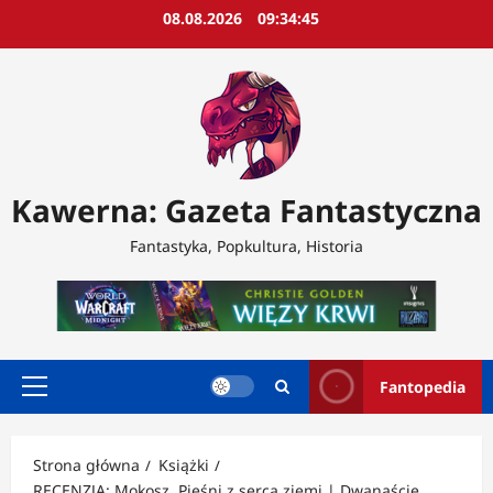
Przejdź
08.08.2026
09:34:47
do
treści
Kawerna: Gazeta Fantastyczna
Fantastyka, Popkultura, Historia
Fantopedia
Menu
główne
Strona główna
Książki
RECENZJA: Mokosz. Pieśni z serca ziemi | Dwanaście