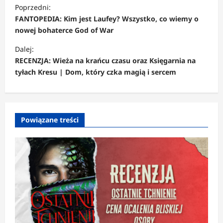
Z
Poprzedni:
o
FANTOPEDIA: Kim jest Laufey? Wszystko, co wiemy o
b
nowej bohaterce God of War
a
Dalej:
c
RECENZJA: Wieża na krańcu czasu oraz Księgarnia na
tyłach Kresu | Dom, który czka magią i sercem
z
w
p
Powiązane treści
i
s
y