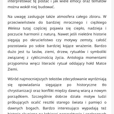
interpretować tę postać i jak wiele emocji oraz tematów
można wokół niej budować.
Na uwagę zasługuje także atmosfera całego zbioru. W
przeciwieństwie do bardziej mrocznego i ciężkiego
Welesa
tutaj częściej pojawia się ciepło, nadzieja i
poczucie harmonii z naturą. Nawet jeśli niektóre historie
sięgają po okrucieństwo czy motywy zemsty, całość
pozostawia po sobie bardziej kojące wrażenie. Bardzo
dużo jest tu lasów, ziemi, drzew, rytuałów i symboliki
związanej z cyklicznością życia. Antologia momentami
przypomina wręcz literacki rytuał oddający hołd Matce
Ziemi.
Wśród najmocniejszych tekstów zdecydowanie wyróżniają
się opowiadania sięgające po historyczne tło
chrystianizacji oraz konflikt między dawną wiarą a nowym
porządkiem. Szczególnie dobrze działa motyw ludzi
próbujących ocalić resztki starego świata i pamięci o
dawnych bogach. Bardzo interesująco wypadają też
historie skupione na kobiecej perspektywie i społecznych