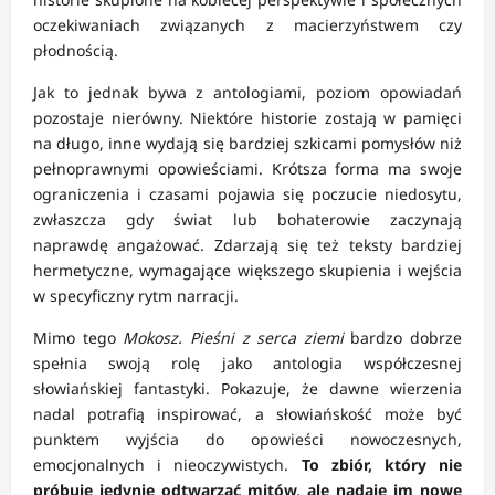
oczekiwaniach związanych z macierzyństwem czy
płodnością.
Jak to jednak bywa z antologiami, poziom opowiadań
pozostaje nierówny. Niektóre historie zostają w pamięci
na długo, inne wydają się bardziej szkicami pomysłów niż
pełnoprawnymi opowieściami. Krótsza forma ma swoje
ograniczenia i czasami pojawia się poczucie niedosytu,
zwłaszcza gdy świat lub bohaterowie zaczynają
naprawdę angażować. Zdarzają się też teksty bardziej
hermetyczne, wymagające większego skupienia i wejścia
w specyficzny rytm narracji.
Mimo tego
Mokosz. Pieśni z serca ziemi
bardzo dobrze
spełnia swoją rolę jako antologia współczesnej
słowiańskiej fantastyki. Pokazuje, że dawne wierzenia
nadal potrafią inspirować, a słowiańskość może być
punktem wyjścia do opowieści nowoczesnych,
emocjonalnych i nieoczywistych.
To zbiór, który nie
próbuje jedynie odtwarzać mitów, ale nadaje im nowe