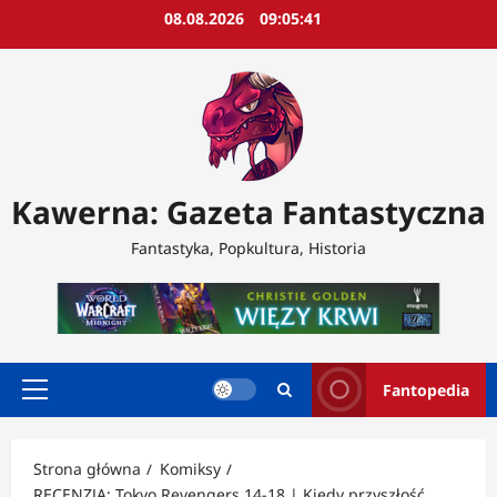
Przejdź
08.08.2026
09:05:44
do
treści
Kawerna: Gazeta Fantastyczna
Fantastyka, Popkultura, Historia
Fantopedia
Menu
główne
Strona główna
Komiksy
RECENZJA: Tokyo Revengers 14-18 | Kiedy przyszłość