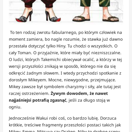
To ten rodzaj zwrotu fabularnego, po którym człowiek na
moment zamiera, bo nagle rozumie, że stawka już dawno
przestała dotyczyć tylko Hiny. Tu chodzi o wszystkich. O
cały Toman. O przyjaźnie, które miały być niezniszczalne.
O ludzi, których Takemichi obiecywał ocalić, a którzy w tej
wersji przyszłości znikają w sposób, którego nie da się
odkręcić żadnym słowem. I wtedy przychodzi spotkanie z
dorosłym Mikeyem. Mocne, niewygodne, przejmujące.
Mikey zawsze był symbolem charyzmy i siły, ale tutaj jest
raczej ostrzeżeniem.
Żywym dowodem, że nawet
najjaśniejsi potrafią zgasnąć
, jeśli za długo stoją w
ogniu.
Jednocześnie Wakui robi coś, co bardzo lubię. Dorzuca
krótkie, treściwe fragmenty przeszłości postaci takich jak
Mikey, Emma, Mitsuya czy Draken. Niby to drobne sceny,