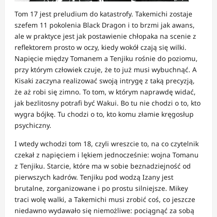
Tom 17 jest preludium do katastrofy. Takemichi zostaje
szefem 11 pokolenia Black Dragon i to brzmi jak awans,
ale w praktyce jest jak postawienie chłopaka na scenie z
reflektorem prosto w oczy, kiedy wokół czają się wilki.
Napięcie między Tomanem a Tenjiku rośnie do poziomu,
przy którym człowiek czuje, że to już musi wybuchnąć. A
Kisaki zaczyna realizować swoją intrygę z taką precyzją,
że aż robi się zimno. To tom, w którym naprawdę widać,
jak bezlitosny potrafi być Wakui. Bo tu nie chodzi o to, kto
wygra bójkę. Tu chodzi o to, kto komu złamie kręgosłup
psychiczny.
I wtedy wchodzi tom 18, czyli wreszcie to, na co czytelnik
czekał z napięciem i lękiem jednocześnie: wojna Tomanu
z Tenjiku. Starcie, które ma w sobie beznadziejność od
pierwszych kadrów. Tenjiku pod wodzą Izany jest
brutalne, zorganizowane i po prostu silniejsze. Mikey
traci wolę walki, a Takemichi musi zrobić coś, co jeszcze
niedawno wydawało się niemożliwe: pociągnąć za sobą