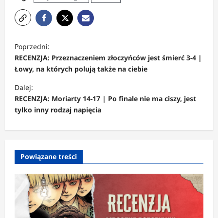
Z
Poprzedni:
o
RECENZJA: Przeznaczeniem złoczyńców jest śmierć 3-4 |
b
Łowy, na których polują także na ciebie
a
Dalej:
c
RECENZJA: Moriarty 14-17 | Po finale nie ma ciszy, jest
tylko inny rodzaj napięcia
z
w
p
Powiązane treści
i
s
y