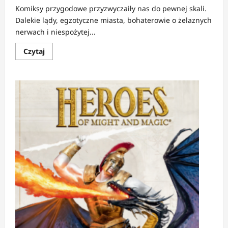
Komiksy przygodowe przyzwyczaiły nas do pewnej skali.
Dalekie lądy, egzotyczne miasta, bohaterowie o żelaznych
nerwach i niespożytej...
Dowiedz
Czytaj
się
więcej
o
RECENZJA:
Antananarywa
|
Przygoda
zaczyna
się
tam,
gdzie
kończy
się
wymówka