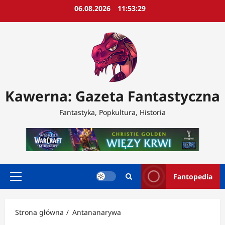
Przejdź
06.08.2026
11:53:30
do
treści
Kawerna: Gazeta Fantastyczna
Fantastyka, Popkultura, Historia
Fantopedia
Menu
główne
Strona główna
Antananarywa