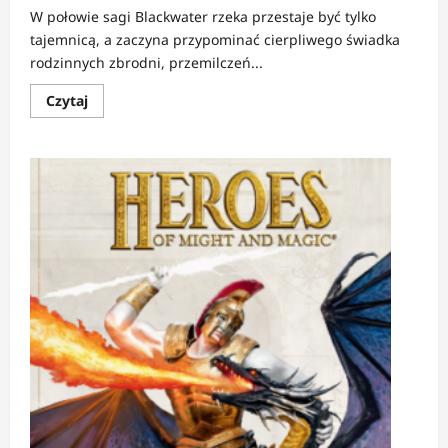
W połowie sagi Blackwater rzeka przestaje być tylko
tajemnicą, a zaczyna przypominać cierpliwego świadka
rodzinnych zbrodni, przemilczeń...
Dowiedz
Czytaj
się
więcej
o
RECENZJA:
Blackwater.
Dom
oraz
Blackwater.
Wojna
|
Dziedzictwo,
które
wypływa
z
głębin