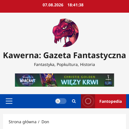
Przejdź
07.08.2026
18:41:39
do
treści
Kawerna: Gazeta Fantastyczna
Fantastyka, Popkultura, Historia
Fantopedia
Menu
główne
Strona główna
Don