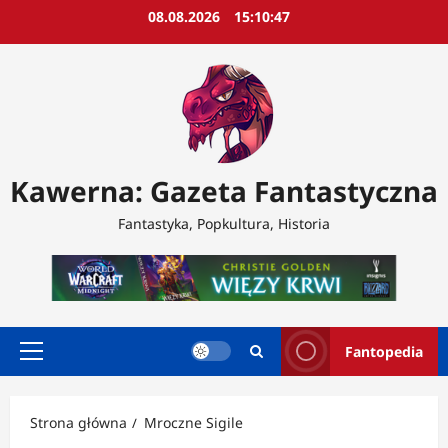
Przejdź
08.08.2026
15:10:49
do
treści
Kawerna: Gazeta Fantastyczna
Fantastyka, Popkultura, Historia
Fantopedia
Menu
główne
Strona główna
Mroczne Sigile