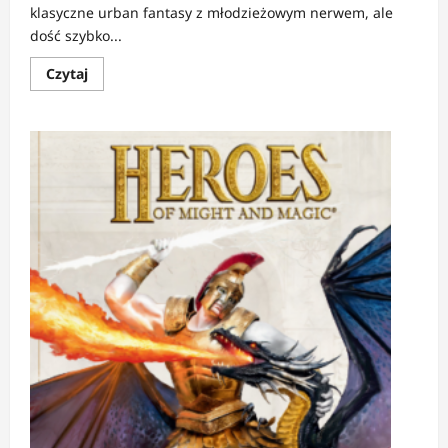
klasyczne urban fantasy z młodzieżowym nerwem, ale
dość szybko...
Dowiedz
Czytaj
się
więcej
o
RECENZJA:
Mroczne
Sigile
|
Gdy
magia
nie
daje
wolności,
tylko
wystawia
rachunek