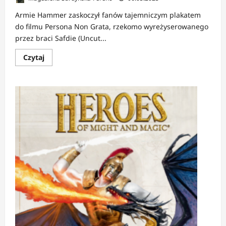
Armie Hammer zaskoczył fanów tajemniczym plakatem
do filmu Persona Non Grata, rzekomo wyreżyserowanego
przez braci Safdie (Uncut...
Dowiedz
Czytaj
się
więcej
o
NEWS:
Armie
Hammer
wymyślił
film,
którego
nie
ma?