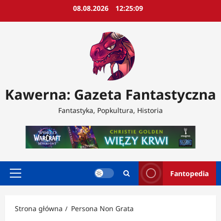
Przejdź
08.08.2026
12:25:11
do
treści
Kawerna: Gazeta Fantastyczna
Fantastyka, Popkultura, Historia
Fantopedia
Menu
główne
Strona główna
Persona Non Grata