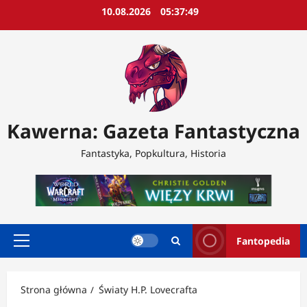
Przejdź
10.08.2026
05:37:50
do
treści
Kawerna: Gazeta Fantastyczna
Fantastyka, Popkultura, Historia
Fantopedia
Menu
główne
Strona główna
Światy H.P. Lovecrafta