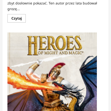
zbyt dosłownie pokazać. Ten autor przez lata budował
grozę...
Dowiedz
Czytaj
się
więcej
o
RECENZJA:
Światy
Lovecrafta,
t.
1
|
Groza
zamknięta
w
czerni
i
bieli