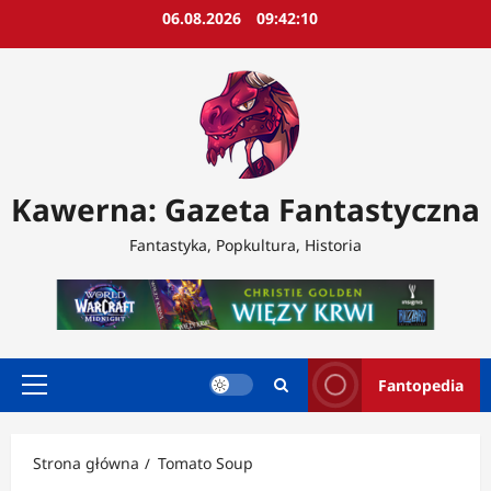
Przejdź
06.08.2026
09:42:12
do
treści
Kawerna: Gazeta Fantastyczna
Fantastyka, Popkultura, Historia
Fantopedia
Menu
główne
Strona główna
Tomato Soup