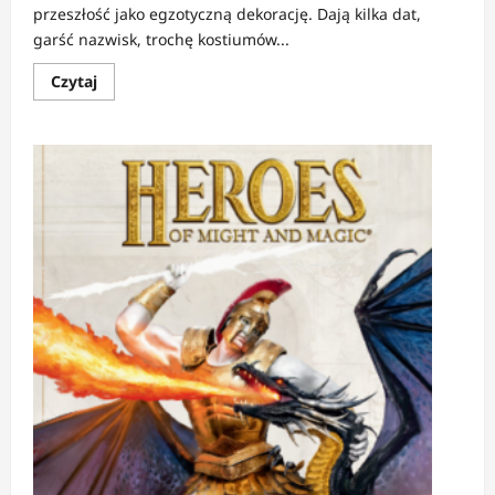
przeszłość jako egzotyczną dekorację. Dają kilka dat,
garść nazwisk, trochę kostiumów...
Dowiedz
Czytaj
się
więcej
o
RECENZJA:
Wiedźma
z
Jurty
1-
2
|
Wiedza
ostrzejsza
od
szabli