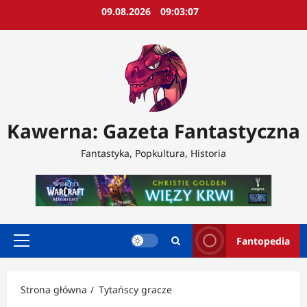
Przejdź
09.08.2026
09:03:09
do
treści
Kawerna: Gazeta Fantastyczna
Fantastyka, Popkultura, Historia
Fantopedia
Menu
główne
Strona główna
Tytańscy gracze