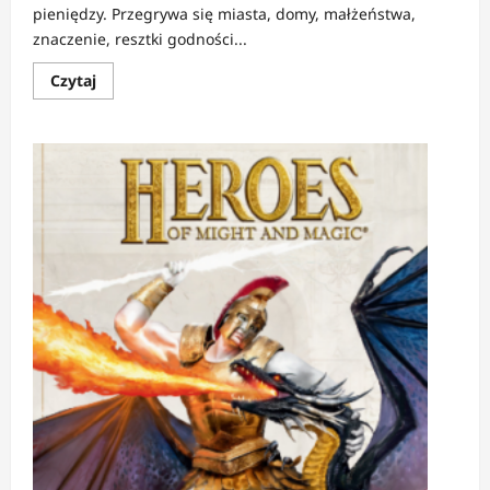
pieniędzy. Przegrywa się miasta, domy, małżeństwa,
znaczenie, resztki godności...
Dowiedz
Czytaj
się
więcej
o
RECENZJA:
Tytańscy
gracze
|
Hazard
jako
ostatnia
forma
istnienia