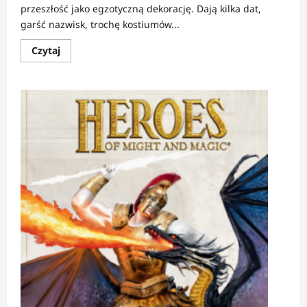
przeszłość jako egzotyczną dekorację. Dają kilka dat,
garść nazwisk, trochę kostiumów...
Dowiedz
Czytaj
się
więcej
o
RECENZJA:
Wiedźma
z
Jurty
1-
2
|
Wiedza
ostrzejsza
od
szabli