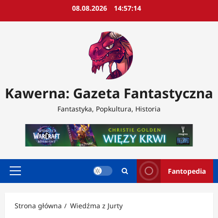
Przejdź
08.08.2026
14:57:16
do
treści
Kawerna: Gazeta Fantastyczna
Fantastyka, Popkultura, Historia
Fantopedia
Menu
główne
Strona główna
Wiedźma z Jurty