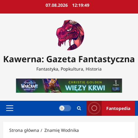
Przejdź
07.08.2026
12:19:50
do
treści
Kawerna: Gazeta Fantastyczna
Fantastyka, Popkultura, Historia
Fantopedia
Menu
główne
Strona główna
Znamię Wodnika