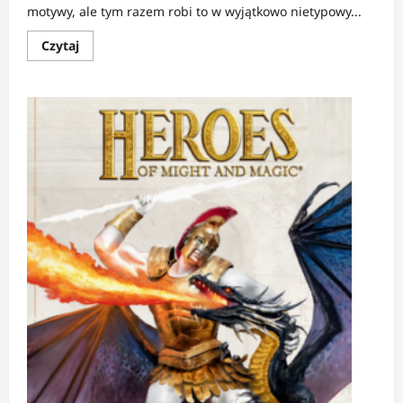
motywy, ale tym razem robi to w wyjątkowo nietypowy...
Dowiedz
Czytaj
się
więcej
o
RECENZJA:
Znamię
wodnika
|
Słowiańska
polityka
i
gniew
natury