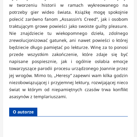
w tworzeniu historii w ramach wykreowanego na
potrzeby gier wideo świata. Książkę mogę spokojnie
polecić zarówno fanom „Assassin’s Creed”, jak i osobom
traktującym growe powieści jako swoiste guilty pleasure.
Nie znajdziecie tu wiekopomnego dzieła, zdolnego
zrewolucjonizować gatunek, ani nawet powieści o której
będziecie długo pamiętać po lekturze. Winę za to ponosi
przede wszystkim zakończenie, które zdaje się być
napisane pospiesznie, jak i ogólnie osłabia emocje
towarzyszące parodii procesu urządzonego Joannie przez
jej wrogów. Mimo to, „Heresy” zapewni wam kilka godzin
niezobowiązującej i przyjemnej lektury, rozwijającej nieco
świat w którym od niepamiętnych czasów trwa konflikt
asasynów z templariuszami.
O autorze