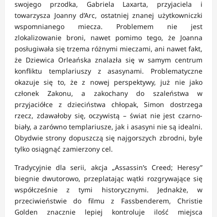
swojego przodka, Gabriela Laxarta, przyjaciela i
towarzysza Joanny d’Arc, ostatniej znanej użytkowniczki
wspomnianego miecza. Problemem nie jest
zlokalizowanie broni, nawet pomimo tego, że Joanna
posługiwała się trzema różnymi mieczami, ani nawet fakt,
że Dziewica Orleańska znalazła się w samym centrum
konfliktu templariuszy z asasynami. Problematyczne
okazuje się to, że z nowej perspektywy, już nie jako
członek Zakonu, a zakochany do szaleństwa w
przyjaciółce z dzieciństwa chłopak, Simon dostrzega
rzecz, zdawałoby się, oczywistą – świat nie jest czarno-
biały, a zarówno templariusze, jak i asasyni nie są idealni.
Obydwie strony dopuszczą się najgorszych zbrodni, byle
tylko osiągnąć zamierzony cel.
Tradycyjnie dla serii, akcja „Assassin’s Creed; Heresy”
biegnie dwutorowo, przeplatając wątki rozgrywające się
współcześnie z tymi historycznymi. Jednakże, w
przeciwieństwie do filmu z Fassbenderem, Christie
Golden znacznie lepiej kontroluje ilość miejsca