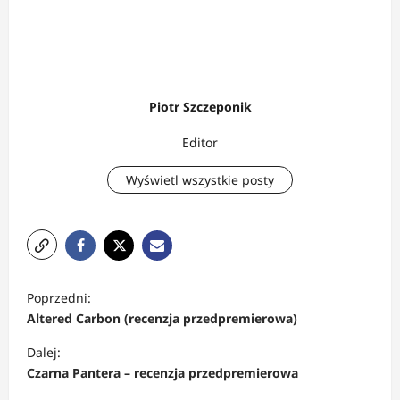
Piotr Szczeponik
Editor
Wyświetl wszystkie posty
Z
Poprzedni:
o
Altered Carbon (recenzja przedpremierowa)
b
Dalej:
a
Czarna Pantera – recenzja przedpremierowa
c