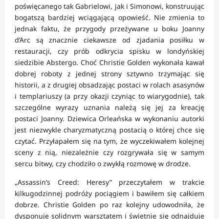
poświęcanego tak Gabrielowi, jak i Simonowi, konstruując
bogatszą bardziej wciągającą opowieść. Nie zmienia to
jednak faktu, że przygody przeżywane u boku Joanny
d’Arc są znacznie ciekawsze od zjadania posiłku w
restauracji, czy prób odkrycia spisku w londyńskiej
siedzibie Abstergo. Choć Christie Golden wykonała kawał
dobrej roboty z jednej strony sztywno trzymając się
historii, a z drugiej obsadzając postaci w rolach asasynów
i templariuszy (a przy okazji czyniąc to wiarygodnie), tak
szczególne wyrazy uznania należą się jej za kreację
postaci Joanny. Dziewica Orleańska w wykonaniu autorki
jest niezwykle charyzmatyczną postacią o której chce się
czytać. Przyłapałem się na tym, że wyczekiwałem kolejnej
sceny z nią, niezależnie czy rozgrywała się w samym
sercu bitwy, czy chodziło o zwykłą rozmowę w drodze.
„Assassin’s Creed: Heresy” przeczytałem w trakcie
kilkugodzinnej podróży pociągiem i bawiłem się całkiem
dobrze. Christie Golden po raz kolejny udowodniła, że
dysponuje solidnym warsztatem i świetnie się odnajduje