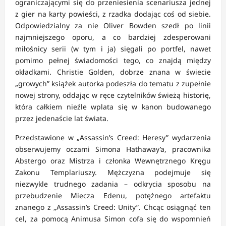
ograniczającymi się do przeniesienia scenariusza jednej
z gier na karty powieści, z rzadka dodając coś od siebie.
Odpowiedzialny za nie Oliver Bowden szedł po linii
najmniejszego oporu, a co bardziej zdesperowani
miłośnicy serii (w tym i ja) sięgali po portfel, nawet
pomimo pełnej świadomości tego, co znajdą między
okładkami. Christie Golden, dobrze znana w świecie
„growych” książek autorka podeszła do tematu z zupełnie
nowej strony, oddając w ręce czytelników świeżą historię,
która całkiem nieźle wplata się w kanon budowanego
przez jedenaście lat świata.
Przedstawione w „Assassin’s Creed: Heresy” wydarzenia
obserwujemy oczami Simona Hathaway’a, pracownika
Abstergo oraz Mistrza i członka Wewnętrznego Kręgu
Zakonu Templariuszy. Mężczyzna podejmuje się
niezwykle trudnego zadania – odkrycia sposobu na
przebudzenie Miecza Edenu, potężnego artefaktu
znanego z „Assassin’s Creed: Unity”. Chcąc osiągnąć ten
cel, za pomocą Animusa Simon cofa się do wspomnień