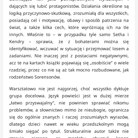
dających się lubić protagonistów. Działania określone są
logiką przyczynowo-skutkową, zrozumiałą dla wszystkich,
posiadają cel i motywację, obawy i sposób patrzenia na
świat, a także kilka cech, które wyróżniają ich na tle
innych. Właśnie to – w przypadku tyle samo Setha i
Kendry – sprawia, że z bohaterami można się
identyfikować, wczuwać w sytuację i przejmować losem a
zadaniami. Nie inaczej jest z postaciami negatywnymi,
acz te na kartach książki pojawiają się „osobiście” o wiele
rzadziej, przez co nie są aż tak mocno rozbudowane, jak
rodzeństwo Sorensonów.
Warsztatowo nie jest najgorzej, choć wszystko dyktuje
grupa docelowa. Język powieści jest w dużej mierze
„łatwo przyswajalny”, nie powinien sprawiać nikomu
problemów, a słownictwo mimo że nieubogie, ogranicza
się do ogólnie znanych i raczej zrozumiałych wyrazów,
dlatego dzieci nawet w wieku przedszkolnym mogą
śmiało sięgać po tytuł. Strukturalnie autor także nie