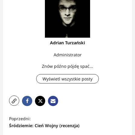
Adrian Turzański
Administrator
Znów późno pójdę spać...
Wyświetl wszystkie posty
Z
Poprzedni:
o
Śródziemie: Cień Wojny (recenzja)
b