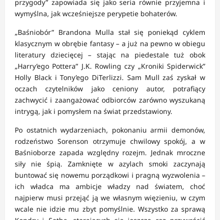
przygody” zapowiada się jako seria równie przyjemna i
wymyślna, jak wcześniejsze perypetie bohaterów.
„Baśniobór” Brandona Mulla stał się poniekąd cyklem
klasycznym w obrębie fantasy – a już na pewno w obiegu
literatury dziecięcej – stając na piedestale tuż obok
„Harry’ego Pottera” J.K. Rowling czy „Kroniki Spiderwick”
Holly Black i Tony’ego DiTerlizzi. Sam Mull zaś zyskał w
oczach czytelników jako ceniony autor, potrafiący
zachwycić i zaangażować odbiorców zarówno wyszukaną
intrygą, jak i pomysłem na świat przedstawiony.
Po ostatnich wydarzeniach, pokonaniu armii demonów,
rodzeństwo Sorenson otrzymuje chwilowy spokój, a w
Baśnioborze zapada względny rozejm. Jednak mroczne
siły nie śpią. Zamknięte w azylach smoki zaczynają
buntować się nowemu porządkowi i pragną wyzwolenia –
ich władca ma ambicje władzy nad światem, choć
najpierw musi przejąć ją we własnym więzieniu, w czym
wcale nie idzie mu zbyt pomyślnie. Wszystko za sprawą