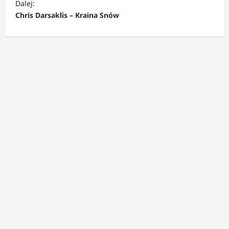
Dalej:
a
Chris Darsaklis – Kraina Snów
c
z
w
p
i
s
y