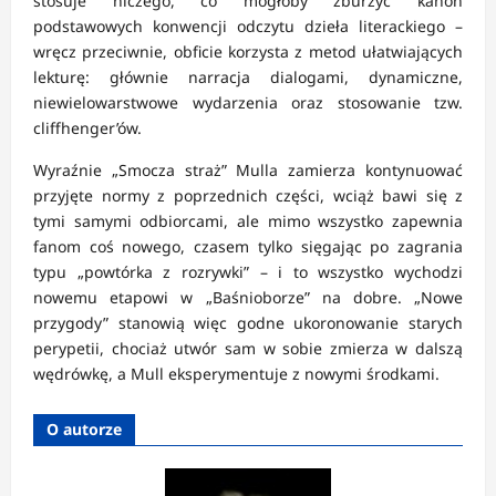
stosuje niczego, co mogłoby zburzyć kanon
podstawowych konwencji odczytu dzieła literackiego –
wręcz przeciwnie, obficie korzysta z metod ułatwiających
lekturę: głównie narracja dialogami, dynamiczne,
niewielowarstwowe wydarzenia oraz stosowanie tzw.
cliffhenger’ów.
Wyraźnie „Smocza straż” Mulla zamierza kontynuować
przyjęte normy z poprzednich części, wciąż bawi się z
tymi samymi odbiorcami, ale mimo wszystko zapewnia
fanom coś nowego, czasem tylko sięgając po zagrania
typu „powtórka z rozrywki” – i to wszystko wychodzi
nowemu etapowi w „Baśnioborze” na dobre. „Nowe
przygody” stanowią więc godne ukoronowanie starych
perypetii, chociaż utwór sam w sobie zmierza w dalszą
wędrówkę, a Mull eksperymentuje z nowymi środkami.
O autorze