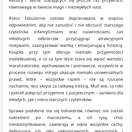
Kendry i Setha, starających się jeszcze raz przywrócić
równowagę w świecie magii i niezwykłych istot.
Rzecz fabularnie została dopracowana w stopniu
odpowiednim, aby nie zanudzić i nie obrzucić starszego
czytelnika infantylizmami oraz naiwnościami, zaś
młodszych odbiorców przyciągnąć atrakcyjnymi
motywami, zaangażować wartką i emocjonującą historią.
Książka przy tym oferuje niemało przyjemności
intelektualnej, a co za tym idzie stara się wpoić wartości
moralizatorskie, wychowawcze i poznawcze, oczywiście w
procesie rozwoju intrygi ukazuje niemało uniwersalnych
prawd, które – wszystkie razem – nie są rzucane
nachalnie, lecz skryte za ciekawą treścią. Mull wie, co robi
i potrafi połączyć przyjemne z pożytecznym – zarówno dla
młodych, jak i nieco starszych czytelników.
Sprawa podobnie ma się bohaterów, również nie zostali
nakreśleni po macoszemu, a ich rysy, choć
nieskomplikowane, zawierają w sobie wszystkie cechy,
definiujące ich jako pełnoprawnych, wyrazistych i