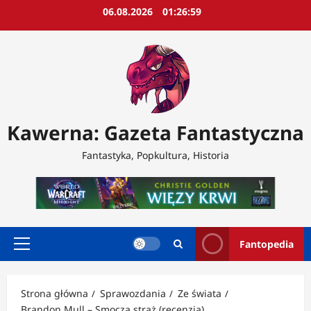
Przejdź
06.08.2026
01:27:01
do
treści
Kawerna: Gazeta Fantastyczna
Fantastyka, Popkultura, Historia
Fantopedia
Menu
główne
Strona główna
Sprawozdania
Ze świata
Brandon Mull – Smocza straż (recenzja)