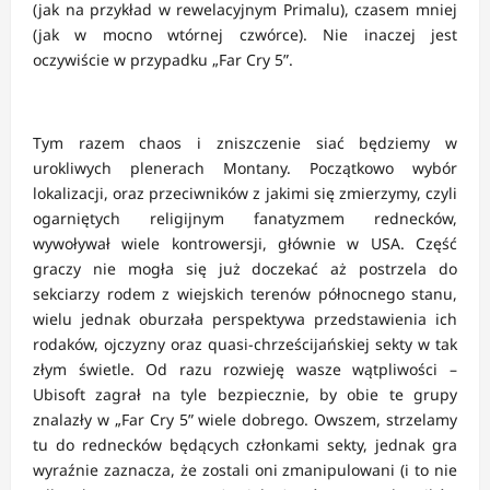
(jak na przykład w rewelacyjnym Primalu), czasem mniej
(jak w mocno wtórnej czwórce). Nie inaczej jest
oczywiście w przypadku „Far Cry 5”.
Tym razem chaos i zniszczenie siać będziemy w
urokliwych plenerach Montany. Początkowo wybór
lokalizacji, oraz przeciwników z jakimi się zmierzymy, czyli
ogarniętych religijnym fanatyzmem rednecków,
wywoływał wiele kontrowersji, głównie w USA. Część
graczy nie mogła się już doczekać aż postrzela do
sekciarzy rodem z wiejskich terenów północnego stanu,
wielu jednak oburzała perspektywa przedstawienia ich
rodaków, ojczyzny oraz quasi-chrześcijańskiej sekty w tak
złym świetle. Od razu rozwieję wasze wątpliwości –
Ubisoft zagrał na tyle bezpiecznie, by obie te grupy
znalazły w „Far Cry 5” wiele dobrego. Owszem, strzelamy
tu do rednecków będących członkami sekty, jednak gra
wyraźnie zaznacza, że zostali oni zmanipulowani (i to nie