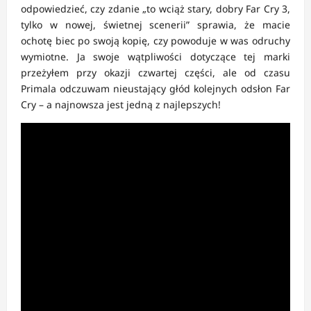
odpowiedzieć, czy zdanie „to wciąż stary, dobry Far Cry 3,
tylko w nowej, świetnej scenerii” sprawia, że macie
ochotę biec po swoją kopię, czy powoduje w was odruchy
wymiotne. Ja swoje wątpliwości dotyczące tej marki
przeżyłem przy okazji czwartej części, ale od czasu
Primala odczuwam nieustający głód kolejnych odsłon Far
Cry – a najnowsza jest jedną z najlepszych!