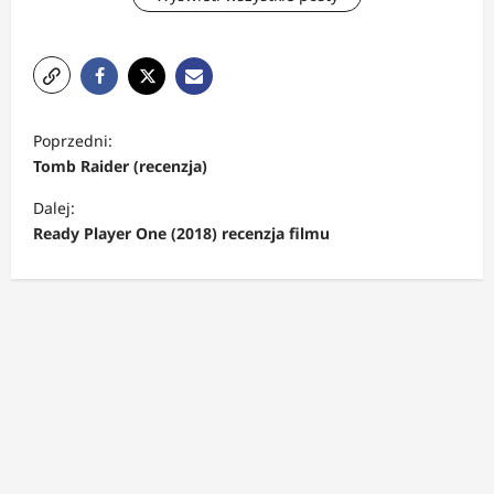
Z
Poprzedni:
o
Tomb Raider (recenzja)
b
Dalej:
a
Ready Player One (2018) recenzja filmu
c
z
w
p
i
s
y