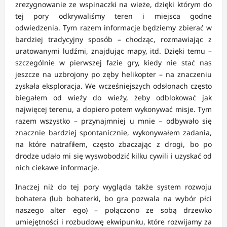
zrezygnowanie ze wspinaczki na wieże, dzięki którym do
tej pory odkrywaliśmy teren i miejsca godne
odwiedzenia. Tym razem informacje będziemy zbierać w
bardziej tradycyjny sposób – chodząc, rozmawiając z
uratowanymi ludźmi, znajdując mapy, itd. Dzięki temu –
szczególnie w pierwszej fazie gry, kiedy nie stać nas
jeszcze na uzbrojony po zęby helikopter – na znaczeniu
zyskała eksploracja. We wcześniejszych odsłonach często
biegałem od wieży do wieży, żeby odblokować jak
najwięcej terenu, a dopiero potem wykonywać misje. Tym
razem wszystko – przynajmniej u mnie – odbywało się
znacznie bardziej spontanicznie, wykonywałem zadania,
na które natrafiłem, często zbaczając z drogi, bo po
drodze udało mi się wyswobodzić kilku cywili i uzyskać od
nich ciekawe informacje.
Inaczej niż do tej pory wygląda także system rozwoju
bohatera (lub bohaterki, bo gra pozwala na wybór płci
naszego alter ego) – połączono ze sobą drzewko
umiejętności i rozbudowę ekwipunku, które rozwijamy za