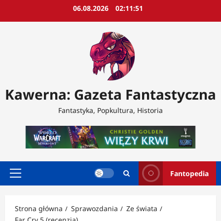
Przejdź
06.08.2026
02:11:54
do
treści
Kawerna: Gazeta Fantastyczna
Fantastyka, Popkultura, Historia
Fantopedia
Menu
główne
Strona główna
Sprawozdania
Ze świata
Far Cry 5 (recenzja)