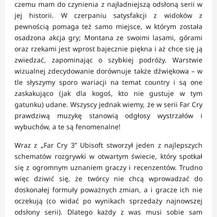
czemu mam do czynienia z najładniejszą odsłoną serii w
jej historii. W czerpaniu satysfakcji z widoków z
pewnością pomaga też samo miejsce, w którym została
osadzona akcja gry; Montana ze swoimi lasami, górami
oraz rzekami jest wprost bajecznie piękna i aż chce się ją
zwiedzać, zapominając o szybkiej podróży. Warstwie
wizualnej zdecydowanie dorównuje także dźwiękowa – w
tle słyszymy sporo wariacji na temat country i są one
zaskakująco (jak dla kogoś, kto nie gustuje w tym
gatunku) udane. Wszyscy jednak wiemy, że w serii Far Cry
prawdziwą muzykę stanowią odgłosy wystrzałów i
wybuchów, a te są fenomenalne!
Wraz z „Far Cry 3” Ubisoft stworzył jeden z najlepszych
schematów rozgrywki w otwartym świecie, który spotkał
się z ogromnym uznaniem graczy i recenzentów. Trudno
więc dziwić się, że twórcy nie chcą wprowadzać do
doskonałej formuły poważnych zmian, a i gracze ich nie
oczekują (co widać po wynikach sprzedaży najnowszej
odsłony serii). Dlatego każdy z was musi sobie sam