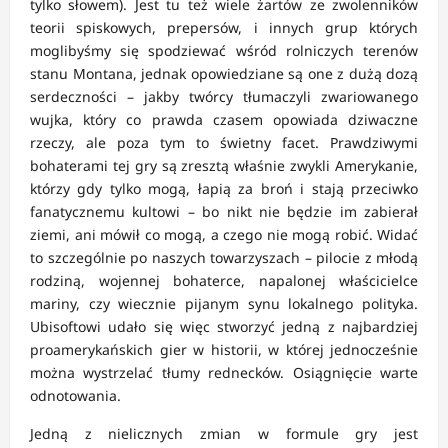
tylko słowem). Jest tu też wiele żartów ze zwolenników
teorii spiskowych, prepersów, i innych grup których
moglibyśmy się spodziewać wśród rolniczych terenów
stanu Montana, jednak opowiedziane są one z dużą dozą
serdeczności – jakby twórcy tłumaczyli zwariowanego
wujka, który co prawda czasem opowiada dziwaczne
rzeczy, ale poza tym to świetny facet. Prawdziwymi
bohaterami tej gry są zresztą właśnie zwykli Amerykanie,
którzy gdy tylko mogą, łapią za broń i stają przeciwko
fanatycznemu kultowi – bo nikt nie będzie im zabierał
ziemi, ani mówił co mogą, a czego nie mogą robić. Widać
to szczególnie po naszych towarzyszach – pilocie z młodą
rodziną, wojennej bohaterce, napalonej właścicielce
mariny, czy wiecznie pijanym synu lokalnego polityka.
Ubisoftowi udało się więc stworzyć jedną z najbardziej
proamerykańskich gier w historii, w której jednocześnie
można wystrzelać tłumy rednecków. Osiągnięcie warte
odnotowania.
Jedną z nielicznych zmian w formule gry jest