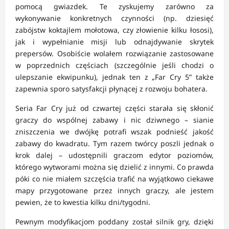
pomocą gwiazdek. Te zyskujemy zarówno za
wykonywanie konkretnych czynności (np. dziesięć
zabójstw koktajlem mołotowa, czy złowienie kilku łososi),
jak i wypełnianie misji lub odnajdywanie skrytek
prepersów. Osobiście wolałem rozwiązanie zastosowane
w poprzednich częściach (szczególnie jeśli chodzi o
ulepszanie ekwipunku), jednak ten z „Far Cry 5” także
zapewnia sporo satysfakcji płynącej z rozwoju bohatera.
Seria Far Cry już od czwartej części starała się skłonić
graczy do wspólnej zabawy i nic dziwnego – sianie
zniszczenia we dwójkę potrafi wszak podnieść jakość
zabawy do kwadratu. Tym razem twórcy poszli jednak o
krok dalej – udostępnili graczom edytor poziomów,
którego wytworami można się dzielić z innymi. Co prawda
póki co nie miałem szczęścia trafić na wyjątkowo ciekawe
mapy przygotowane przez innych graczy, ale jestem
pewien, że to kwestia kilku dni/tygodni.
Pewnym modyfikacjom poddany został silnik gry, dzięki