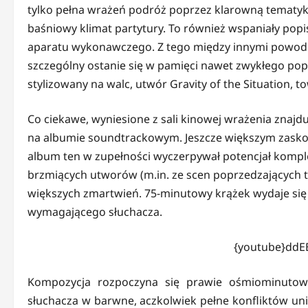
tylko pełna wrażeń podróż poprzez klarowną tematykę
baśniowy klimat partytury. To również wspaniały pop
aparatu wykonawczego. Z tego między innymi powodu 
szczególny ostanie się w pamięci nawet zwykłego popc
stylizowany na walc, utwór Gravity of the Situation, t
Co ciekawe, wyniesione z sali kinowej wrażenia znaj
na albumie soundtrackowym. Jeszcze większym zaskoc
album ten w zupełności wyczerpywał potencjał komple
brzmiących utworów (m.in. ze scen poprzedzających 
większych zmartwień. 75-minutowy krążek wydaje się
wymagającego słuchacza.
{youtube}ddE
Kompozycja rozpoczyna się prawie ośmiominut
słuchacza w barwne, aczkolwiek pełne konfliktów u