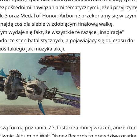
bezpośrednimi nawiązaniami tematycznymi. Jeżeli przyjrzym
le 3 oraz Medal of Honor: Airborne przekonamy się w czym
dnajdą coś dla siebie w zdobiącym finałową walkę,
 wydaje się fakt, że wszystkie te rażące „inspiracje”
orze scen batalistycznych, a pojawiający się od czasu do
oś takiego jak muzyka akcji.
rszą formą poznania. Że dostarcza mniej wrażeń, aniżeli ten
eciwnie. Album od Walt Disney Records to prawdziwa gratka