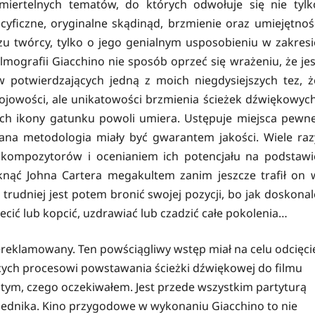
miertelnych tematów, do których odwołuje się nie tylk
yficzne, oryginalne skądinąd, brzmienie oraz umiejętnoś
zu twórcy, tylko o jego genialnym usposobieniu w zakresi
ilmografii Giacchino nie sposób oprzeć się wrażeniu, że jes
potwierdzających jedną z moich niegdysiejszych tez, ż
ojowości, ale unikatowości brzmienia ścieżek dźwiękowych
h ikony gatunku powoli umiera. Ustępuje miejsca pewne
wana metodologia miały być gwarantem jakości. Wiele raz
kompozytorów i ocenianiem ich potencjału na podstawi
knąć Johna Cartera megakultem zanim jeszcze trafił on 
trudniej jest potem bronić swojej pozycji, bo jak doskonal
ecić lub kopcić, uzdrawiać lub czadzić całe pokolenia…
zereklamowany. Ten powściągliwy wstęp miał na celu odcięci
cych procesowi powstawania ścieżki dźwiękowej do filmu
tym, czego oczekiwałem. Jest przede wszystkim partyturą
ednika. Kino przygodowe w wykonaniu Giacchino to nie