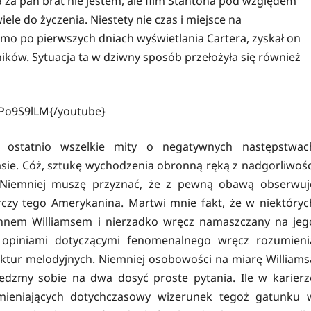
a za pan brat nie jestem, ale film Stantona pod względem
le do życzenia. Niestety nie czas i miejsce na
omo po pierwszych dniach wyświetlania Cartera, zyskał on
ików. Sytuacja ta w dziwny sposób przełożyła się również
Po9S9lLM{/youtube}
a ostatnio wszelkie mity o negatywnych następstwac
ie. Cóż, sztukę wychodzenia obronną ręką z nadgorliwośc
 Niemniej muszę przyznać, że z pewną obawą obserwuj
czy tego Amerykanina. Martwi mnie fakt, że w niektóryc
ohnem Williamsem i nierzadko wręcz namaszczany na jeg
 opiniami dotyczącymi fenomenalnego wręcz rozumieni
ktur melodyjnych. Niemniej osobowości na miarę Williams
dzmy sobie na dwa dosyć proste pytania. Ile w karierz
 zmieniających dotychczasowy wizerunek tegoż gatunku 