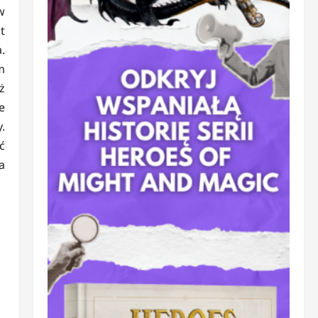
w
t
.
m
ż
e
.
ć
a