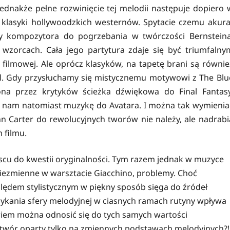
dnakże pełne rozwinięcie tej melodii następuje dopiero 
o klasyki hollywoodzkich westernów. Spytacie czemu akura
wały kompozytora do pogrzebania w twórczości Bernsteina
 wzorcach. Cała jego partytura zdaje się być triumfalny
lmowej. Ale oprócz klasyków, na tapetę brani są równie
hal. Gdy przysłuchamy się mistycznemu motywowi z The Blu
ona przez krytyków ścieżka dźwiękowa do Final Fantasy
 nam natomiast muzykę do Avatara. I można tak wymienia
n Carter do rewolucyjnych tworów nie należy, ale nadrabi
 filmu.
jscu do kwestii oryginalności. Tym razem jednak w muzyce
 niezmienne w warsztacie Giacchino, problemy. Choć
ględem stylistycznym w piękny sposób sięga do źródeł
amykania sfery melodyjnej w ciasnych ramach rutyny wpływa
wiem można odnosić się do tych samych wartości
utwór oparty tylko na zmiennych podstawach melodyjnych?!