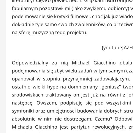
literatury? Ciężko powiedzieć. Z książkami Burroughs
fabularnym pozostawił mi (jako zwykłemu odbiorcy) wie
podejmowanie się krytyki filmowej, choć jak już wiad
dokładnie tyle samo swoich zwolenników, co przeciwn
na sferę muzyczną tego projektu.
{youtube}AZE
Odpowiedzialny za nią Michael Giacchino obal
podejmowania się zbyt wielu zadań w tym samym czas
opanował w stopniu przynajmniej zadowalającym.
ostatnio wielki hype na domniemany „geniusz” twór
środowiskach traktowany on jest już na równi z J
następcę. Owszem, podpisuję się pod wszystkimi
symfoniki oraz umiejętności budowania dobrych stru
absolutnie w nim nie dostrzegam. Czemu? Odpowie
Michaela Giacchino jest partytur rewolucyjnych,