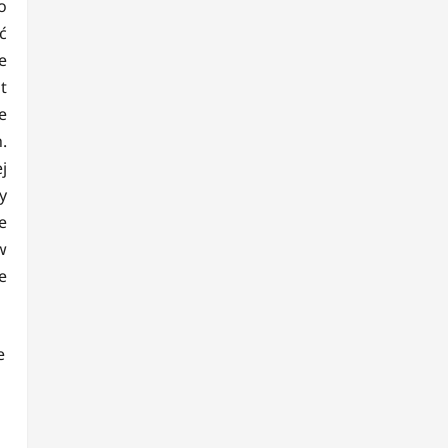
o
ć
e
t
e
.
j
y
e
w
e
e