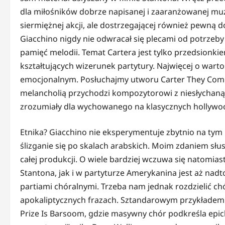
dla miłośników dobrze napisanej i zaaranżowanej muzy
siermiężnej akcji, ale dostrzegającej również pewną
Giacchino nigdy nie odwracał się plecami od potrzeb
pamięć melodii. Temat Cartera jest tylko przedsion
kształtujących wizerunek partytury. Najwięcej o war
emocjonalnym. Posłuchajmy utworu Carter They Come, 
melancholią przychodzi kompozytorowi z niesłychaną l
zrozumiały dla wychowanego na klasycznych hollywoo
Etnika? Giacchino nie eksperymentuje zbytnio na tym
ślizganie się po skalach arabskich. Moim zdaniem s
całej produkcji. O wiele bardziej wczuwa się natomia
Stantona, jak i w partyturze Amerykanina jest aż n
partiami chóralnymi. Trzeba nam jednak rozdzielić c
apokaliptycznych frazach. Sztandarowym przykładem 
Prize Is Barsoom, gdzie masywny chór podkreśla epic