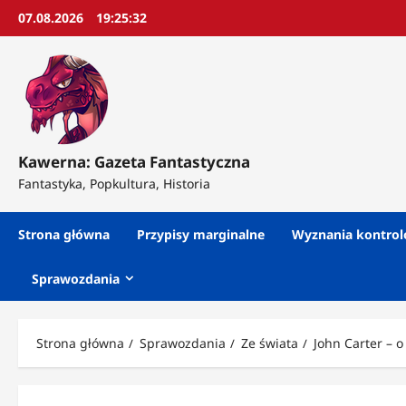
Przejdź
07.08.2026
19:25:34
do
treści
Kawerna: Gazeta Fantastyczna
Fantastyka, Popkultura, Historia
Strona główna
Przypisy marginalne
Wyznania kontro
Sprawozdania
Strona główna
Sprawozdania
Ze świata
John Carter – 