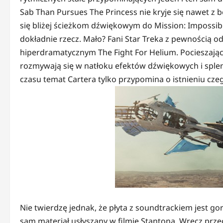
Sab Than Pursues The Princess nie kryje się nawet z 
się bliżej ścieżkom dźwiękowym do Mission: Impossib
dokładnie rzecz. Mało? Fani Star Treka z pewnością o
hiperdramatycznym The Fight For Helium. Pocieszającym
rozmywają się w natłoku efektów dźwiękowych i splend
czasu temat Cartera tylko przypomina o istnieniu czeg
Nie twierdzę jednak, że płyta z soundtrackiem jest go
sam materiał usłyszany w filmie Stantona. Wręcz prz