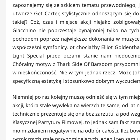
zapoznajemy się ze szkicem tematu przewodniego, je
utworze Get Carter, stylistycznie odnoszącym się d
takiej? Cóż, czas i miejsce akcji niejako zobligo
Giacchino nie poprzestaje bynajmniej tylko na tych
pochodem poprzez największe dokonania w muzyce fi
współcześni symfonicy, ot chociażby Elliot Goldent
Light Special przed oczami stanie nam niedoceni
Chóralny motyw z Thark Side Of Barsoom przypomni
w nieskończoność. Nie w tym jednak rzecz. Może Joh
specyficzną estetyką i stosunkowo dobrym wyczuciem
Niemniej po raz kolejny muszę odnieść się w tym mie
akcji, która stale wywleka na wierzch te same, od lat
technicznie prezentuje się ona bez zarzutu, a pod wz
Klasycznej Partytury Filmowej, to jednak sam fakt z
moim zdaniem negatywnie na odbiór całości. Ileż bo
rytmicznych stale przypominających jeden i ten sam 