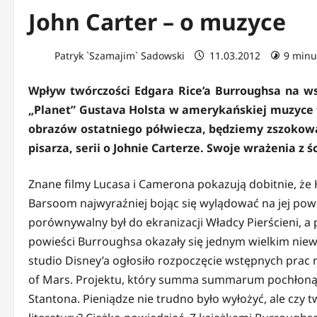
John Carter – o muzyce
Patryk `Szamajim` Sadowski
11.03.2012
9 minu
Wpływ twórczości Edgara Rice’a Burroughsa na w
„Planet” Gustava Holsta w amerykańskiej muzyce f
obrazów ostatniego półwiecza, będziemy zszokowa
pisarza, serii o Johnie Carterze. Swoje wrażenia z
Znane filmy Lucasa i Camerona pokazują dobitnie, że 
Barsoom najwyraźniej bojąc się wylądować na jej powi
porównywalny był do ekranizacji Władcy Pierścieni, a
powieści Burroughsa okazały się jednym wielkim niew
studio Disney’a ogłosiło rozpoczęcie wstępnych prac
of Mars. Projektu, który summa summarum pochłonął p
Stantona. Pieniądze nie trudno było wyłożyć, ale czy