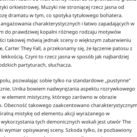
ki orkiestrowej. Muzyki nie stroniącej rzecz jasna od
 dozę dramatu w tym, co spotyka tytułowego bohatera.
y angażowania charakterystycznych i łatwo zapadających w
kiem do prawdziwej kopalni różnego rodzaju motywów
tości takowej mówią jednak sceny o większym zabarwieniu
Carter They Fall, a przekonamy się, że łączenie patosu z
ekkością. Czyni to rzecz jasna w sposób jak najbardziej
dzkich partyturach, słuchacza.
 polu, pozwalając sobie tylko na standardowe „pustynne”
łusznie. Unika bowiem nadwyrężania aspektu rozrywkowego
st w element mistyczny, którego zarówno w obrazie
adto. Obecność takowego zaakcentowano charakterystycznym
hóralną mistykę od elementu akcji wyrażanego w
wykorzystania tych demonicznych wokali jest utwór The
ki wymiar opisywanej sceny. Szkoda tylko, że pozbawiony