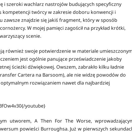
 i szeroki wachlarz nastrojów budujących specyficzny
is kompetencji twórcy w zakresie doboru konwencji i
zawsze znajdzie się jakiś fragment, który w sposób
ornożercy. W mojej pamięci zagościł na przykład krótki,
owarzyszący scenie.
dują również swoje potwierdzenie w materiale umieszczony
zeniem jest ogólnie panujące przeświadczenie jakoby
tnej ścieżki dźwiękowej. Owszem, zabrakło kilku ładnie
transfer Cartera na Barsoom), ale nie widzę powodów do
 optymalnym rozwiązaniem nawet dla najbardziej
BfOw4v30{/youtube}
owym utworem, A Then For The Worse, wprowadzający
niwersum powieści Burroughsa. Już w pierwszych sekundac