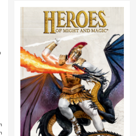
m
m
h