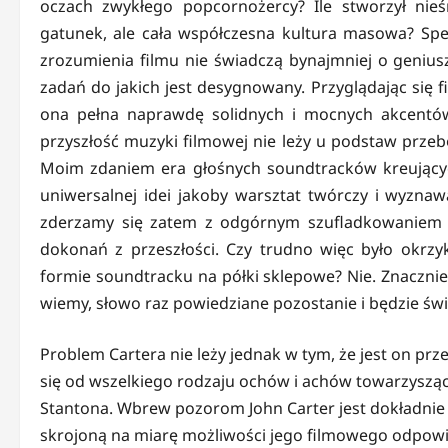
oczach zwykłego popcornożercy? Ile stworzył nieś
gatunek, ale cała współczesna kultura masowa? Spec
zrozumienia filmu nie świadczą bynajmniej o genius
zadań do jakich jest desygnowany. Przyglądając się f
ona pełna naprawdę solidnych i mocnych akcentów 
przyszłość muzyki filmowej nie leży u podstaw przeb
Moim zdaniem era głośnych soundtracków kreującyc
uniwersalnej idei jakoby warsztat twórczy i wyzna
zderzamy się zatem z odgórnym szufladkowaniem 
dokonań z przeszłości. Czy trudno więc było okrzy
formie soundtracku na półki sklepowe? Nie. Znacznie 
wiemy, słowo raz powiedziane pozostanie i będzie świ
Problem Cartera nie leży jednak w tym, że jest on pr
się od wszelkiego rodzaju ochów i achów towarzyszą
Stantona. Wbrew pozorom John Carter jest dokładnie 
skrojoną na miarę możliwości jego filmowego odpowi