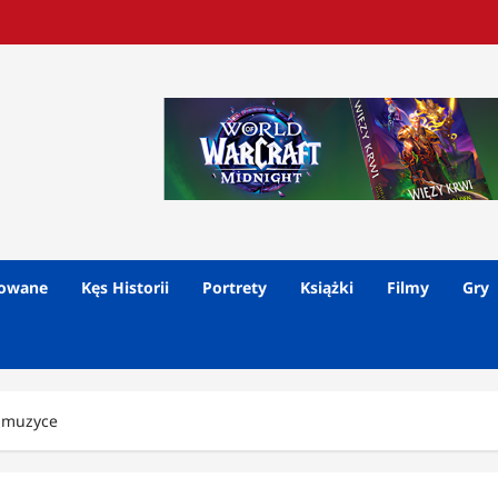
lowane
Kęs Historii
Portrety
Książki
Filmy
Gry
o muzyce