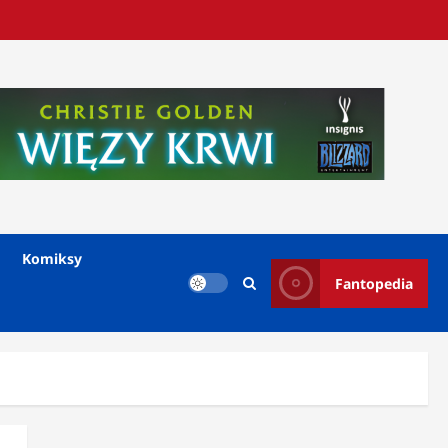
Komiksy
Fantopedia