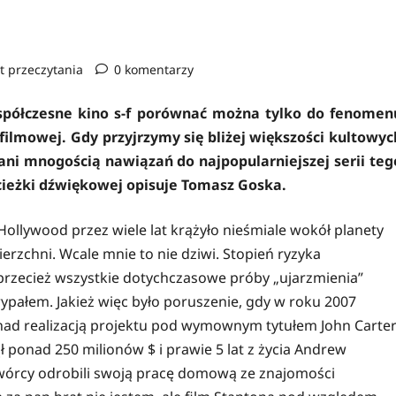
t przeczytania
0 komentarzy
spółczesne kino s-f porównać można tylko do fenomen
ilmowej. Gdy przyjrzymy się bliżej większości kultowyc
ni mnogością nawiązań do najpopularniejszej serii teg
 ścieżki dźwiękowej opisuje Tomasz Goska.
Hollywood przez wiele lat krążyło nieśmiale wokół planety
erzchni. Wcale mnie to nie dziwi. Stopień ryzyka
 przecież wszystkie dotychczasowe próby „ujarzmienia”
ypałem. Jakież więc było poruszenie, gdy w roku 2007
 nad realizacją projektu pod wymownym tytułem John Carte
onad 250 milionów $ i prawie 5 lat z życia Andrew
 twórcy odrobili swoją pracę domową ze znajomości