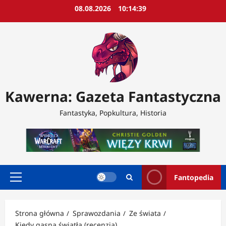
Przejdź
08.08.2026
10:14:41
do
treści
Kawerna: Gazeta Fantastyczna
Fantastyka, Popkultura, Historia
Fantopedia
Menu
główne
Strona główna
Sprawozdania
Ze świata
Kiedy gasną światła (recenzja)