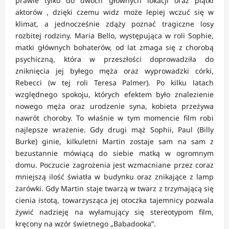
prawie tylko do dwóch głównych lokacji oraz piątki
aktorów , dzięki czemu widz może lepiej wczuć się w
klimat, a jednocześnie zdąży poznać tragiczne losy
rozbitej rodziny. Maria Bello, występująca w roli Sophie,
matki głównych bohaterów, od lat zmaga się z chorobą
psychiczną, która w przeszłości doprowadziła do
zniknięcia jej byłego męża oraz wyprowadzki córki,
Rebecci (w tej roli Teresa Palmer). Po kilku latach
względnego spokoju, których efektem było znalezienie
nowego męża oraz urodzenie syna, kobieta przeżywa
nawrót choroby. To właśnie w tym momencie film robi
najlepsze wrażenie. Gdy drugi mąż Sophii, Paul (Billy
Burke) ginie, kilkuletni Martin zostaje sam na sam z
bezustannie mówiącą do siebie matką w ogromnym
domu. Poczucie zagrożenia jest wzmacniane przez coraz
mniejszą ilość światła w budynku oraz znikające z lamp
żarówki. Gdy Martin staje twarzą w twarz z trzymającą się
cienia istotą, towarzysząca jej otoczka tajemnicy pozwala
żywić nadzieję na wyłamujący się stereotypom film,
kręcony na wzór świetnego „Babadooka”.