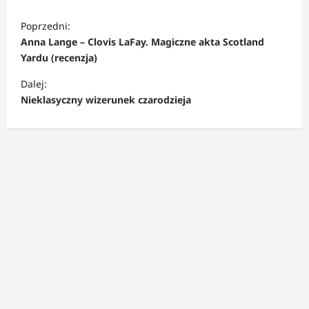
Z
Poprzedni:
o
Anna Lange – Clovis LaFay. Magiczne akta Scotland
b
Yardu (recenzja)
a
Dalej:
c
Nieklasyczny wizerunek czarodzieja
z
w
p
i
s
y