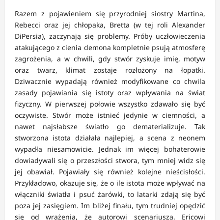
Razem z pojawieniem się przyrodniej siostry Martina,
Rebecci oraz jej chłopaka, Bretta (w tej roli Alexander
DiPersia), zaczynają się problemy. Próby uczłowieczenia
atakującego z cienia demona kompletnie psują atmosferę
zagrożenia, a w chwili, gdy stwór zyskuje imię, motyw
oraz twarz, klimat zostaje rozłożony na łopatki.
Dziwacznie wypadają również modyfikowane co chwila
zasady pojawiania się istoty oraz wpływania na świat
fizyczny. W pierwszej połowie wszystko zdawało się być
oczywiste. Stwór może istnieć jedynie w ciemności, a
nawet najsłabsze światło go dematerializuje. Tak
stworzona istota działała najlepiej, a scena z neonem
wypadła niesamowicie. Jednak im więcej bohaterowie
dowiadywali się o przeszłości stwora, tym mniej widz się
jej obawiał. Pojawiały się również kolejne nieścisłości.
Przykładowo, okazuje się, że o ile istota może wpływać na
włączniki światła i psuć żarówki, to latarki zdają się być
poza jej zasięgiem. Im bliżej finału, tym trudniej opędzić
się od wrażenia, że autorowi scenariusza, Ericowi