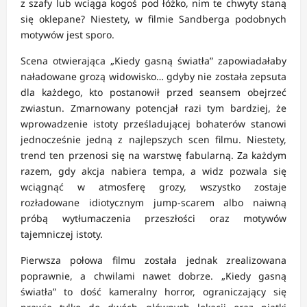
z szafy lub wciąga kogoś pod łóżko, nim te chwyty staną
się oklepane? Niestety, w filmie Sandberga podobnych
motywów jest sporo.
Scena otwierająca „Kiedy gasną światła” zapowiadałaby
naładowane grozą widowisko… gdyby nie została zepsuta
dla każdego, kto postanowił przed seansem obejrzeć
zwiastun. Zmarnowany potencjał razi tym bardziej, że
wprowadzenie istoty prześladującej bohaterów stanowi
jednocześnie jedną z najlepszych scen filmu. Niestety,
trend ten przenosi się na warstwę fabularną. Za każdym
razem, gdy akcja nabiera tempa, a widz pozwala się
wciągnąć w atmosferę grozy, wszystko zostaje
rozładowane idiotycznym jump-scarem albo naiwną
próbą wytłumaczenia przeszłości oraz motywów
tajemniczej istoty.
Pierwsza połowa filmu została jednak zrealizowana
poprawnie, a chwilami nawet dobrze. „Kiedy gasną
światła” to dość kameralny horror, ograniczający się