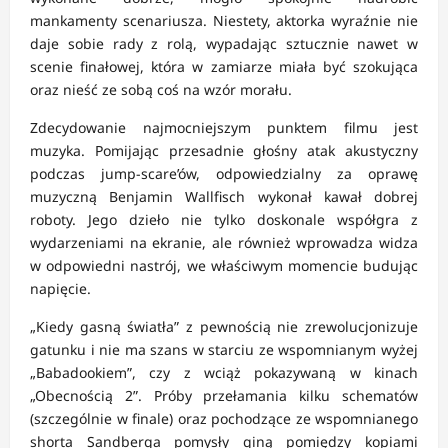
mankamenty scenariusza. Niestety, aktorka wyraźnie nie
daje sobie rady z rolą, wypadając sztucznie nawet w
scenie finałowej, która w zamiarze miała być szokująca
oraz nieść ze sobą coś na wzór morału.
Zdecydowanie najmocniejszym punktem filmu jest
muzyka. Pomijając przesadnie głośny atak akustyczny
podczas jump-scare’ów, odpowiedzialny za oprawę
muzyczną Benjamin Wallfisch wykonał kawał dobrej
roboty. Jego dzieło nie tylko doskonale współgra z
wydarzeniami na ekranie, ale również wprowadza widza
w odpowiedni nastrój, we właściwym momencie budując
napięcie.
„Kiedy gasną światła” z pewnością nie zrewolucjonizuje
gatunku i nie ma szans w starciu ze wspomnianym wyżej
„Babadookiem”, czy z wciąż pokazywaną w kinach
„Obecnością 2”. Próby przełamania kilku schematów
(szczególnie w finale) oraz pochodzące ze wspomnianego
shorta Sandberga pomysły giną pomiędzy kopiami