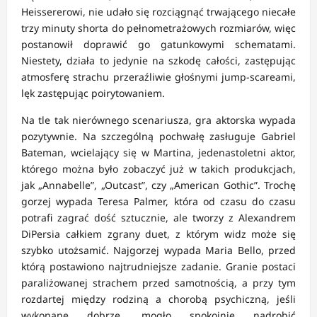
Heissererowi, nie udało się rozciągnąć trwającego niecałe
trzy minuty shorta do pełnometrażowych rozmiarów, więc
postanowił doprawić go gatunkowymi schematami.
Niestety, działa to jedynie na szkodę całości, zastępując
atmosferę strachu przeraźliwie głośnymi jump-scareami,
lęk zastępując poirytowaniem.
Na tle tak nierównego scenariusza, gra aktorska wypada
pozytywnie. Na szczególną pochwałę zasługuje Gabriel
Bateman, wcielający się w Martina, jedenastoletni aktor,
którego można było zobaczyć już w takich produkcjach,
jak „Annabelle”, „Outcast”, czy „American Gothic”. Trochę
gorzej wypada Teresa Palmer, która od czasu do czasu
potrafi zagrać dość sztucznie, ale tworzy z Alexandrem
DiPersia całkiem zgrany duet, z którym widz może się
szybko utożsamić. Najgorzej wypada Maria Bello, przed
którą postawiono najtrudniejsze zadanie. Granie postaci
paraliżowanej strachem przed samotnością, a przy tym
rozdartej między rodziną a chorobą psychiczną, jeśli
wykonane dobrze, mogło spokojnie nadrobić