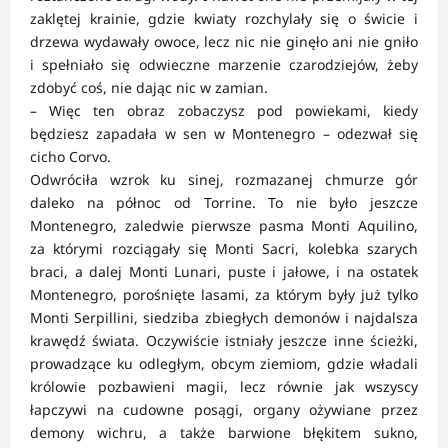
zaklętej krainie, gdzie kwiaty rozchylały się o świcie i
drzewa wydawały owoce, lecz nic nie ginęło ani nie gniło
i spełniało się odwieczne marzenie czarodziejów, żeby
zdobyć coś, nie dając nic w zamian.
– Więc ten obraz zobaczysz pod powiekami, kiedy
będziesz zapadała w sen w Montenegro – odezwał się
cicho Corvo.
Odwróciła wzrok ku sinej, rozmazanej chmurze gór
daleko na północ od Torrine. To nie było jeszcze
Montenegro, zaledwie pierwsze pasma Monti Aquilino,
za którymi rozciągały się Monti Sacri, kolebka szarych
braci, a dalej Monti Lunari, puste i jałowe, i na ostatek
Montenegro, porośnięte lasami, za którym były już tylko
Monti Serpillini, siedziba zbiegłych demonów i najdalsza
krawędź świata. Oczywiście istniały jeszcze inne ścieżki,
prowadzące ku odległym, obcym ziemiom, gdzie władali
królowie pozbawieni magii, lecz równie jak wszyscy
łapczywi na cudowne posągi, organy ożywiane przez
demony wichru, a także barwione błękitem sukno,