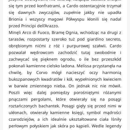
się tym przed konfratrami, a Cardo ostentacyjnie trzymał
się dawnych zwyczajów, zupełnie jakby nie upadła
Brionia i wszyscy magowi Półwyspu kłonili się nadal
przed Principi dell’Arazzo.
Minęli Arco di Fuoco, Bramę Ognia, wchodząc na drugi z
tarasów, rozpostarty szeroko tuż pod giardino secreto,
obrębionym nićmi z róż i purpurowej szałwii. Cardo
pozwalał wędrowcom zachodzić tutaj swobodnie i
zachwycać się pięknem ogrodu, o ile bez przeszkód
pokonali kamienne cielsko ladona. Melissa przystanęła na
chwilę, by Corvo mógł nacieszyć oczy harmonią
bukszpanowych kwadratów i kół, wypełnionych kwieciem
w barwie zmiennego nieba. On jednak nic nie mówił.
Poszli więc dalej pomiędzy porośniętymi różanymi
pnączami pergolami, które otwierały się na posągi
roztańczonych bachantek. Posągi gięły się przed nimi w
ukłonach, otwierały kamienne księgi, symbol mądrości
czarodziejów, a ich idealnie ukształtowane ciała lśniły
perłowym połyskiem jak skóra po kąpieli. Wedle legendy