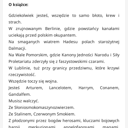
O książce:
Gdziekolwiek jesteś, wszędzie to samo błoto, krew i
strach.
W zrujnowanym Berlinie, gdzie powstańcy kanałami
uciekają przed polskim okupantem.
Na smaganych wiatrem Hadesu polach starożytnej
Dalmacji.
Na Wale Pomorskim, gdzie Kanony Jedności Narodu i Siły
Proletariatu zderzyły się z faszystowskimi czarami.
W Lublinie, tuż przy granicy przedziwnu, które krzywi
rzeczywistość.
Wszędzie toczy się wojna.
Jesteś Arturem, Lancelotem, Harrym, Conanem,
Gandalfem.
Musisz walczyć.
Ze Słoniosmokomaszynozwierzem.
Ze Stalinem, Czerwonym Smokiem.
Z płodzonymi przez bogów herosami, kluczami bojowych
harpii, merkurionami, angelofagosami, magami,