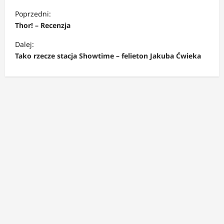
Z
Poprzedni:
o
Thor! – Recenzja
b
Dalej:
a
Tako rzecze stacja Showtime – felieton Jakuba Ćwieka
c
z
w
p
i
s
y