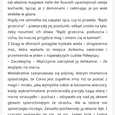
tak właśnie magowie Valle dei Ruscelli upamiętniali swoje
kochanki, łącząc je z demonami i zaklinając je po wiek
wieków w głazie.
Nigdy nie ośmieliła się zapytać ojca, czy to prawda. “Bądź
grzeczna” – powtarzały jej piastunki, odkąd urosła na tyle,
żeby rozumieć ich słowa. “Bądź grzeczna, posłuszna i
cicha, bo inaczej przyjdzie mag i zmieni cię w kamień”.
Z ksiąg w dłoniach posągów tryskała woda – drogocenna
moc, która wydarła to miejsce dzikiemu zwierzowi i
przemieniła w jeden z największych cudów Półwyspu.
– Zaczekajmy. – Mężczyzna zatrzymał ją delikatnie. – Ze
względu na starca.
Wielokrotnie zastanawiała się później, którym momencie
spostrzegła, że Corvo jest zupełnie inny niż ta postać z
magii i mroku, jaką wymyśliła sobie w bezsenne wieczory,
kiedy wykrochmalone prześcieradła parzyły nagą skórę i
nocne straszydło – puchacz – odzywało się nad jej oknem
głosem spierzchniętym ze strachu. Ale w istocie nie
spostrzegła niczego. Zanadto pochłaniały ją własne lęki. I
czasami wydawało jej się, że nic, żaden krok i żadne