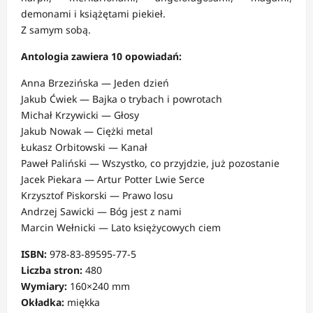
demonami i książętami piekieł.
Z samym sobą.
Antologia zawiera 10 opowiadań:
Anna Brzezińska — Jeden dzień
Jakub Ćwiek — Bajka o trybach i powrotach
Michał Krzywicki — Głosy
Jakub Nowak — Ciężki metal
Łukasz Orbitowski — Kanał
Paweł Paliński — Wszystko, co przyjdzie, już pozostanie
Jacek Piekara — Artur Potter Lwie Serce
Krzysztof Piskorski — Prawo losu
Andrzej Sawicki — Bóg jest z nami
Marcin Wełnicki — Lato księżycowych ciem
ISBN:
978-83-89595-77-5
Liczba stron:
480
Wymiary:
160×240 mm
Okładka:
miękka