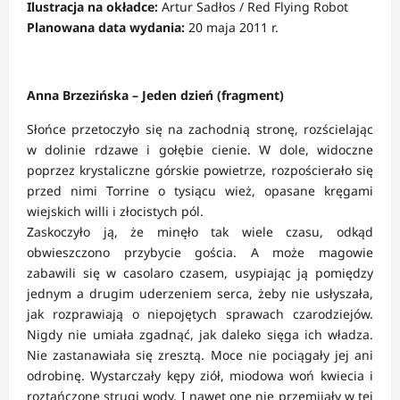
Ilustracja na okładce:
Artur Sadłos / Red Flying Robot
Planowana data wydania:
20 maja 2011 r.
Anna Brzezińska – Jeden dzień (fragment)
Słońce przetoczyło się na zachodnią stronę, rozścielając
w dolinie rdzawe i gołębie cienie. W dole, widoczne
poprzez krystaliczne górskie powietrze, rozpościerało się
przed nimi Torrine o tysiącu wież, opasane kręgami
wiejskich willi i złocistych pól.
Zaskoczyło ją, że minęło tak wiele czasu, odkąd
obwieszczono przybycie gościa. A może magowie
zabawili się w casolaro czasem, usypiając ją pomiędzy
jednym a drugim uderzeniem serca, żeby nie usłyszała,
jak rozprawiają o niepojętych sprawach czarodziejów.
Nigdy nie umiała zgadnąć, jak daleko sięga ich władza.
Nie zastanawiała się zresztą. Moce nie pociągały jej ani
odrobinę. Wystarczały kępy ziół, miodowa woń kwiecia i
roztańczone strugi wody. I nawet one nie przemijały w tej