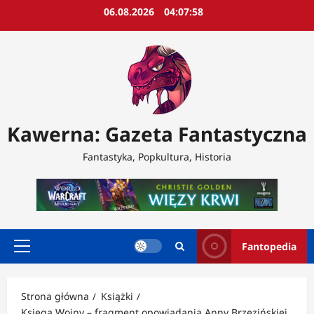
Przejdź
06.08.2026
04:08:00
do
treści
Kawerna: Gazeta Fantastyczna
Fantastyka, Popkultura, Historia
Fantopedia
Menu
główne
Strona główna
Książki
Księga Wojny – fragment opowiadania Anny Brzezińskiej