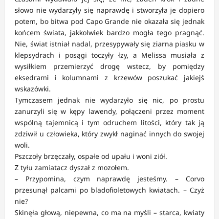
słowo nie wydarzyły się naprawdę i stworzyła je dopiero
potem, bo bitwa pod Capo Grande nie okazała się jednak
końcem świata, jakkolwiek bardzo mogła tego pragnąć.
Nie, świat istniał nadal, przesypywały się ziarna piasku w
klepsydrach i posągi toczyły łzy, a Melissa musiała z
wysiłkiem przemierzyć drogę wstecz, by pomiędzy
eksedrami i kolumnami z krzewów poszukać jakiejś
wskazówki.
Tymczasem jednak nie wydarzyło się nic, po prostu
zanurzyli się w kępy lawendy, połączeni przez moment
wspólną tajemnicą i tym odruchem litości, który tak ją
zdziwił u człowieka, który zwykł naginać innych do swojej
woli.
Pszczoły brzęczały, ospałe od upału i woni ziół.
Z tyłu zamiatacz dyszał z mozołem.
– Przypomina, czym naprawdę jesteśmy. – Corvo
przesunął palcami po bladofioletowych kwiatach. – Czyż
nie?
Skinęła głową, niepewna, co ma na myśli – starca, kwiaty