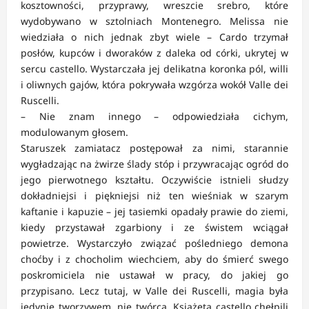
kosztowności, przyprawy, wreszcie srebro, które
wydobywano w sztolniach Montenegro. Melissa nie
wiedziała o nich jednak zbyt wiele – Cardo trzymał
posłów, kupców i dworaków z daleka od córki, ukrytej w
sercu castello. Wystarczała jej delikatna koronka pól, willi
i oliwnych gajów, która pokrywała wzgórza wokół Valle dei
Ruscelli.
– Nie znam innego – odpowiedziała cichym,
modulowanym głosem.
Staruszek zamiatacz postępował za nimi, starannie
wygładzając na żwirze ślady stóp i przywracając ogród do
jego pierwotnego kształtu. Oczywiście istnieli słudzy
dokładniejsi i piękniejsi niż ten wieśniak w szarym
kaftanie i kapuzie – jej tasiemki opadały prawie do ziemi,
kiedy przystawał zgarbiony i ze świstem wciągał
powietrze. Wystarczyło związać pośledniego demona
choćby i z chocholim wiechciem, aby do śmierć swego
poskromiciela nie ustawał w pracy, do jakiej go
przypisano. Lecz tutaj, w Valle dei Ruscelli, magia była
jedynie tworzywem, nie twórcą. Książęta castello chełpili