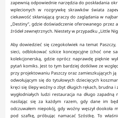
zapewnią odpowiednie narzędzia do poskładania okr
wplecionych w rozgrywkę skrawków świata zapewni
ciekawość skłaniającą graczy do zaglądania w najbard
„Destiny”, gdzie doświadczenie oferowanego przez a
źródeł zewnętrznych. Niestety w przypadku „Little Ni
Aby dowiedzieć się czegokolwiek na temat Paszczy, 
sieci, odblokować szkice koncepcyjne (choć one sa
kolekcjonerską, gdzie oprócz naprawdę pięknie wyk
pytań komiks. Jest to tym bardziej dotkliwe ze wzglę
przy projektowaniu Paszczy oraz zamieszkujących ją 
odwołującym się do tytułowych dziecięcych koszmar
kręci się ślepy woźny o zbyt długich rękach, brudna 
wygłodniałych ludzi restauracja na długo zapadną 
nasilając się za każdym razem, gdy dane im bę
odczuwałem niepokój, gdy woźny węszył dookoła mo
pod szafkę, próbując namacać Szóstkę. To właśni