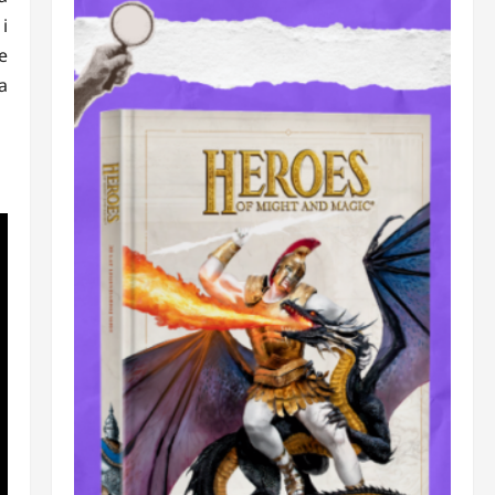
i
e
a