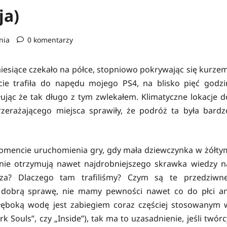
ja)
nia
0 komentarzy
miesiące czekało na półce, stopniowo pokrywając się kurzem
cie trafiła do napędu mojego PS4, na blisko pięć godzi
ując że tak długo z tym zwlekałem. Klimatyczne lokacje d
zerażającego miejsca sprawiły, że podróż ta była bardz
 momencie uruchomienia gry, gdy mała dziewczynka w żółty
 nie otrzymują nawet najdrobniejszego skrawka wiedzy n
cza? Dlaczego tam trafiliśmy? Czym są te przedziwne
 dobrą sprawę, nie mamy pewności nawet co do płci an
głęboką wodę jest zabiegiem coraz częściej stosowanym 
k Souls”, czy „Inside”), tak ma to uzasadnienie, jeśli twórc