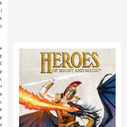
e
i
k
o
w
ę
ć
y
,
m
a
,
e
y
i