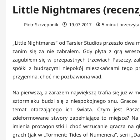
Little Nightmares (recenz
Piotr Szczeponik
19.07.2017
5 minut przeczyta
„Little Nightmares” od Tarsier Studios przeszło dwa 
zanim się za nie zabrałem. Gdy płyta z grą wresz
zagubiłem się w przepastnych trzewiach Paszczy, żał
spółki z budzącymi niepokój mieszkańcami tego pr
przyjemna, choć nie pozbawiona wad.
Na pierwszą, a zarazem największą trafia się już w
sztormiaku budzi się z niespokojnego snu. Gracze
temat otaczającego ich świata. Czym jest Pasz
zdeformowane stwory zapełniające to miejsce? Na
imienia protagonistki i choć wrzucanie gracza na 
grach (jak w „Torment: Tides of Numenera”, serii „Dar