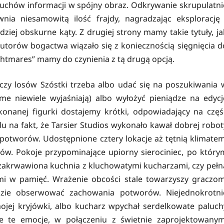
uchów informacji w spójny obraz. Odkrywanie skrupulatni
a niesamowitą ilość frajdy, nagradzając eksplorację 
ziej obskurne kąty. Z drugiej strony mamy takie tytuły, ja
utorów bogactwa wiązało się z koniecznością sięgnięcia d
ghtmares” mamy do czynienia z tą drugą opcją.
czy losów Szóstki trzeba albo udać się na poszukiwania 
me niewiele wyjaśniają) albo wyłożyć pieniądze na edycj
onanej figurki dostajemy krótki, odpowiadający na częś
du na fakt, że Tarsier Studios wykonało kawał dobrej robot
potworów. Udostępnione cztery lokacje aż tętnią klimatem
ów. Pokoje przypominające upiorny sierociniec, po który
i zakrwawiona kuchnia z kluchowatymi kucharzami, czy pełn
mi w pamięć. Wrażenie obcości stale towarzyszy graczom
dzie obserwować zachowania potworów. Niejednokrotni
jej kryjówki, albo kucharz wpychał serdelkowate paluch
e te emocje, w połączeniu z świetnie zaprojektowanym