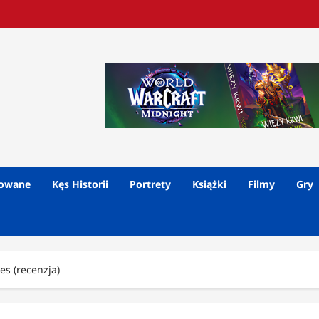
lowane
Kęs Historii
Portrety
Książki
Filmy
Gry
es (recenzja)