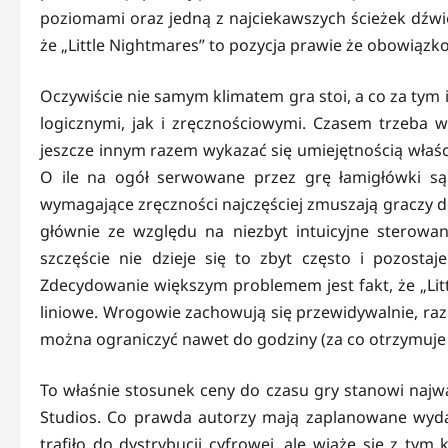
poziomami oraz jedną z najciekawszych ścieżek dźwi
że „Little Nightmares” to pozycja prawie że obowiązk
Oczywiście nie samym klimatem gra stoi, a co za tym 
logicznymi, jak i zręcznościowymi. Czasem trzeba w
jeszcze innym razem wykazać się umiejętnością właś
O ile na ogół serwowane przez grę łamigłówki są 
wymagające zręczności najczęściej zmuszają graczy d
głównie ze względu na niezbyt intuicyjne sterowani
szczęście nie dzieje się to zbyt często i pozosta
Zdecydowanie większym problemem jest fakt, że „Littl
liniowe. Wrogowie zachowują się przewidywalnie, raz
można ograniczyć nawet do godziny (za co otrzymuje 
To właśnie stosunek ceny do czasu gry stanowi najwa
Studios. Co prawda autorzy mają zaplanowane wyda
trafiło do dystrybucji cyfrowej, ale wiąże się z tym