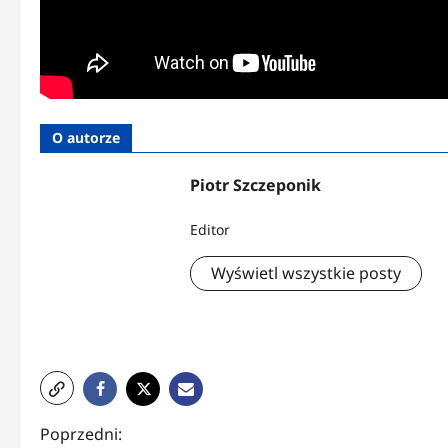
O autorze
Piotr Szczeponik
Editor
Wyświetl wszystkie posty
Z
Poprzedni: