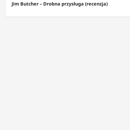
Jim Butcher – Drobna przysługa (recenzja)
o
b
a
c
z
w
p
i
s
y