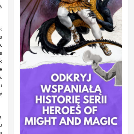
,
k
a
.
e
k
e
.
u
y
r
u
a