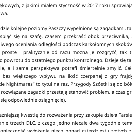
ękowych, z jakimi miałem styczność w 2017 roku sprawiają
owa.
idzie kolejne poziomy Paszczy wypełnione są zagadkami, ta
spiąć się na szafę, czasem przekraść obok przeciwnika, 
ciwego oceniania odległości podczas karkołomnych skoków
proste i praktycznie od razu można je rozgryźć, tak t
o powrotu do ostatniego punktu kontrolnego. Dzieje się ta
e, a i sama perspektywa potrafi śmiertelnie zmylić. Cał
je bez większego wpływu na ilość czerpanej z gry frajdy
e Nightmares” to tytuł na raz. Przygody Szóstki są do ból
 rozwiązane zagadki przestają stanowić problem, a czas gr
się odpowiednie osiągnięcie).
żniejszą kwestię do rozważenia przy zakupie dzieła Tarsie
nie trzech DLC, z czego jedno niecałe dwa tygodnie tem
 konieczność wyłożenia nieco ponad czterdziestu złotych z