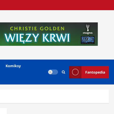
Komiksy
Fantopedia