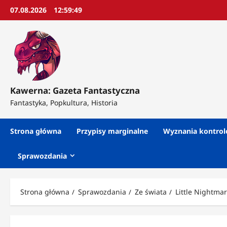
Przejdź
07.08.2026
12:59:51
do
treści
Kawerna: Gazeta Fantastyczna
Fantastyka, Popkultura, Historia
Strona główna
Przypisy marginalne
Wyznania kontro
Sprawozdania
Strona główna
Sprawozdania
Ze świata
Little Nightmar