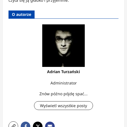
czyta się ją gładko i przyjemnie.
O autorze
Adrian Turzański
Administrator
Znów późno pójdę spać...
Wyświetl wszystkie posty