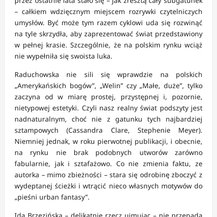
przez ostatnie lata stało się – jak zresztą cały subgatunek
– całkiem wdzięcznym miejscem rozrywki czytelniczych
umysłów. Być może tym razem cyklowi uda się rozwinąć
na tyle skrzydła, aby zaprezentować świat przedstawiony
w pełnej krasie. Szczególnie, że na polskim rynku wciąż
nie wypełniła się swoista luka.
Raduchowska nie sili się wprawdzie na polskich
„Amerykańskich bogów”, „Welin” czy „Małe, duże”, tylko
zaczyna od w miarę prostej, przystępnej i, pozornie,
nietypowej estetyki. Czyli nasz realny świat podszyty jest
nadnaturalnym, choć nie z gatunku tych najbardziej
sztampowych (Cassandra Clare, Stephenie Meyer).
Niemniej jednak, w roku pierwotnej publikacji, i obecnie,
na rynku nie brak podobnych utworów zarówno
fabularnie, jak i sztafażowo. Co nie zmienia faktu, ze
autorka – mimo zbieżności – stara się odrobinę zboczyć z
wydeptanej ścieżki i wtrącić nieco własnych motywów do
„pieśni urban fantasy”.
Ida Brzezińska – delikatnie rzecz ujmując – nie przepada