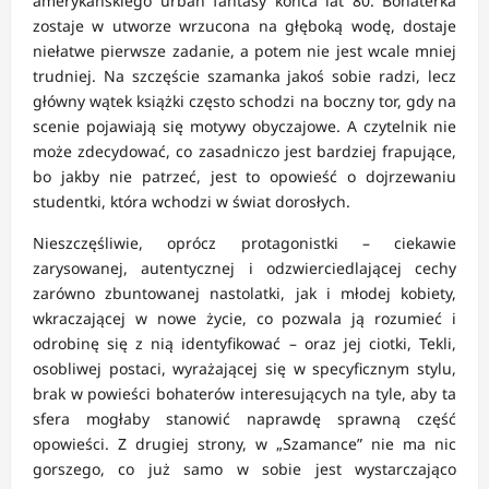
amerykańskiego urban fantasy końca lat 80. Bohaterka
zostaje w utworze wrzucona na głęboką wodę, dostaje
niełatwe pierwsze zadanie, a potem nie jest wcale mniej
trudniej. Na szczęście szamanka jakoś sobie radzi, lecz
główny wątek książki często schodzi na boczny tor, gdy na
scenie pojawiają się motywy obyczajowe. A czytelnik nie
może zdecydować, co zasadniczo jest bardziej frapujące,
bo jakby nie patrzeć, jest to opowieść o dojrzewaniu
studentki, która wchodzi w świat dorosłych.
Nieszczęśliwie, oprócz protagonistki – ciekawie
zarysowanej, autentycznej i odzwierciedlającej cechy
zarówno zbuntowanej nastolatki, jak i młodej kobiety,
wkraczającej w nowe życie, co pozwala ją rozumieć i
odrobinę się z nią identyfikować – oraz jej ciotki, Tekli,
osobliwej postaci, wyrażającej się w specyficznym stylu,
brak w powieści bohaterów interesujących na tyle, aby ta
sfera mogłaby stanowić naprawdę sprawną część
opowieści. Z drugiej strony, w „Szamance” nie ma nic
gorszego, co już samo w sobie jest wystarczająco