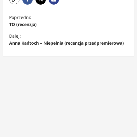
Z
Poprzedni:
o
TO (recenzja)
b
Dalej:
a
Anna Kańtoch – Niepełnia (recenzja przedpremierowa)
c
z
w
p
i
s
y