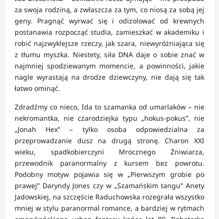
za swoja rodziną, a zwłaszcza za tym, co niosą za sobą jej
geny. Pragnąć wyrwać się i odizolować od krewnych
postanawia rozpocząć studia, zamieszkać w akademiku i
robić najzwyklejsze rzeczy, jak szara, niewyróżniająca się
z tłumu myszka. Niestety, siła DNA daje o sobie znać w
najmniej spodziewanym momencie, a powinności, jakie
nagle wyrastają na drodze dziewczyny, nie dają się tak
łatwo ominąć.
Zdradźmy co nieco, Ida to szamanka od umarlaków – nie
nekromantka, nie czarodziejka typu „hokus-pokus”, nie
„Jonah Hex” – tylko osoba odpowiedzialna za
przeprowadzanie dusz na drugą stronę. Charon XXI
wieku, spadkobierczyni Mrocznego Żniwiarza,
przewodnik paranormalny z kursem bez powrotu.
Podobny motyw pojawia się w „Pierwszym grobie po
prawej” Daryndy Jones czy w „Szamańskim tangu” Anety
Jadowskiej, na szczęście Raduchowska rozegrała wszystko
mniej w stylu paranormal romance, a bardziej w rytmach