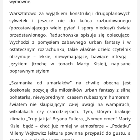
wymowne.
Warsztatowo za wyjątkiem konstrukcji drugoplanowych
sylwetek i jeszcze nie do końca rozbudowanego
(pozostawiającego wiele pytań i spory niedosyt) świata
przedstawionego, Raduchowska spisuje się obiecująco.
Wychodzi z pomysłem zabawnego urban fantasy i w
ostatecznym rozrachunku, takie właśnie dzieło czytelnik
otrzymuje – lekkie, niewymagające, bawiące intrygą i
językiem (trochę w tonach Marty Kisiel), napisane
poprawnym stylem.
„Szamanka od umarlaków” na chwilę obecną jest
doskonałą pozycją dla miłośników urban fantasy z silną
bohaterką, niewybrednym, czasem rubasznym humorem,
światem nie skupiającym całej uwagi na wampirach,
wilkołakach czy czarodziejkach. Tym, którym brakuje
klimatu „Trup jak ja” Bryana Fullera, „Nomen omen” Marty
Kisiel bądź – choć już mniej w atmosferze – „Podatku”
Mileny Wójtowicz lektura powinna przypaść do gustu, a