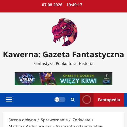
Przejdź
07.08.2026
19:49:20
do
treści
Kawerna: Gazeta Fantastyczna
Fantastyka, Popkultura, Historia
Fantopedia
Menu
główne
Strona główna
Sprawozdania
Ze świata
Martyna Raduchowska – Szamanka od umarlaków