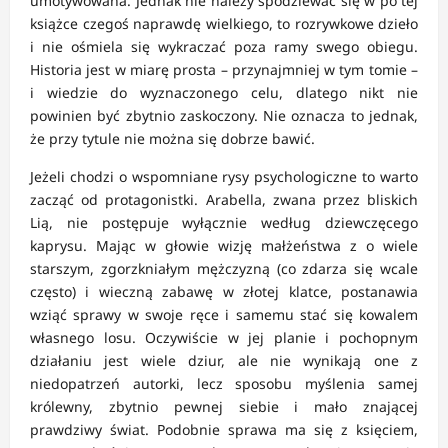
umotywowana. Jednak nie należy spodziewać się w po tej
książce czegoś naprawdę wielkiego, to rozrywkowe dzieło
i nie ośmiela się wykraczać poza ramy swego obiegu.
Historia jest w miarę prosta – przynajmniej w tym tomie –
i wiedzie do wyznaczonego celu, dlatego nikt nie
powinien być zbytnio zaskoczony. Nie oznacza to jednak,
że przy tytule nie można się dobrze bawić.
Jeżeli chodzi o wspomniane rysy psychologiczne to warto
zacząć od protagonistki. Arabella, zwana przez bliskich
Lią, nie postępuje wyłącznie według dziewczęcego
kaprysu. Mając w głowie wizję małżeństwa z o wiele
starszym, zgorzkniałym mężczyzną (co zdarza się wcale
często) i wieczną zabawę w złotej klatce, postanawia
wziąć sprawy w swoje ręce i samemu stać się kowalem
własnego losu. Oczywiście w jej planie i pochopnym
działaniu jest wiele dziur, ale nie wynikają one z
niedopatrzeń autorki, lecz sposobu myślenia samej
królewny, zbytnio pewnej siebie i mało znającej
prawdziwy świat. Podobnie sprawa ma się z księciem,