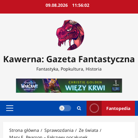
Przejdź
09.08.2026
11:56:05
do
treści
Kawerna: Gazeta Fantastyczna
Fantastyka, Popkultura, Historia
Fantopedia
Menu
główne
Strona główna
Sprawozdania
Ze świata
Mary E. Pearson – Fałszywy pocałunek