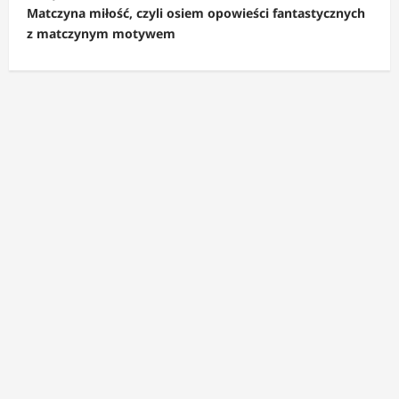
a
Matczyna miłość, czyli osiem opowieści fantastycznych
c
z matczynym motywem
z
w
p
i
s
y