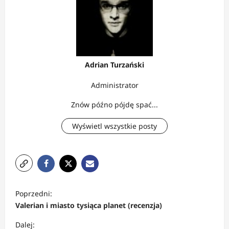
Adrian Turzański
Administrator
Znów późno pójdę spać...
Wyświetl wszystkie posty
Z
Poprzedni:
o
Valerian i miasto tysiąca planet (recenzja)
b
Dalej: