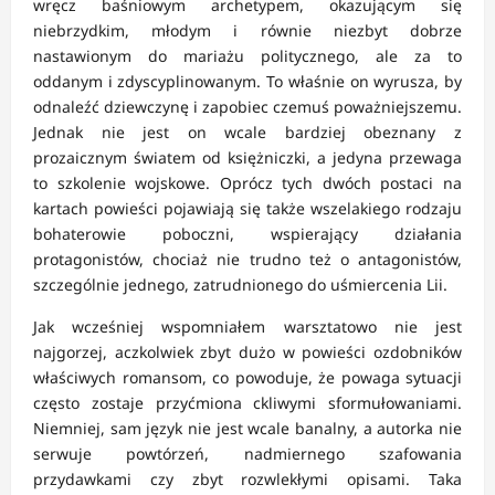
wręcz baśniowym archetypem, okazującym się
niebrzydkim, młodym i równie niezbyt dobrze
nastawionym do mariażu politycznego, ale za to
oddanym i zdyscyplinowanym. To właśnie on wyrusza, by
odnaleźć dziewczynę i zapobiec czemuś poważniejszemu.
Jednak nie jest on wcale bardziej obeznany z
prozaicznym światem od księżniczki, a jedyna przewaga
to szkolenie wojskowe. Oprócz tych dwóch postaci na
kartach powieści pojawiają się także wszelakiego rodzaju
bohaterowie poboczni, wspierający działania
protagonistów, chociaż nie trudno też o antagonistów,
szczególnie jednego, zatrudnionego do uśmiercenia Lii.
Jak wcześniej wspomniałem warsztatowo nie jest
najgorzej, aczkolwiek zbyt dużo w powieści ozdobników
właściwych romansom, co powoduje, że powaga sytuacji
często zostaje przyćmiona ckliwymi sformułowaniami.
Niemniej, sam język nie jest wcale banalny, a autorka nie
serwuje powtórzeń, nadmiernego szafowania
przydawkami czy zbyt rozwlekłymi opisami. Taka