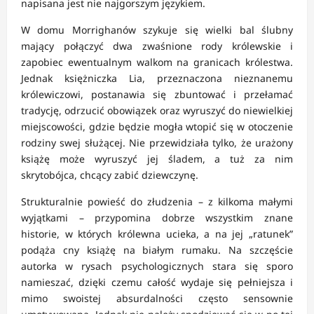
napisana jest nie najgorszym językiem.
W domu Morrighanów szykuje się wielki bal ślubny
mający połączyć dwa zwaśnione rody królewskie i
zapobiec ewentualnym walkom na granicach królestwa.
Jednak księżniczka Lia, przeznaczona nieznanemu
królewiczowi, postanawia się zbuntować i przełamać
tradycję, odrzucić obowiązek oraz wyruszyć do niewielkiej
miejscowości, gdzie będzie mogła wtopić się w otoczenie
rodziny swej służącej. Nie przewidziała tylko, że urażony
książę może wyruszyć jej śladem, a tuż za nim
skrytobójca, chcący zabić dziewczynę.
Strukturalnie powieść do złudzenia – z kilkoma małymi
wyjątkami – przypomina dobrze wszystkim znane
historie, w których królewna ucieka, a na jej „ratunek”
podąża cny książę na białym rumaku. Na szczęście
autorka w rysach psychologicznych stara się sporo
namieszać, dzięki czemu całość wydaje się pełniejsza i
mimo swoistej absurdalności często sensownie