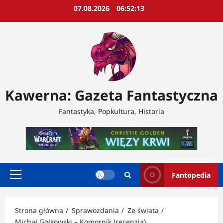
Przejdź
07.08.2026
06:52:15
do
treści
Kawerna: Gazeta Fantastyczna
Fantastyka, Popkultura, Historia
Fantopedia
Menu
główne
Strona główna
Sprawozdania
Ze świata
Michał Gołkowski – Komornik (recenzja)