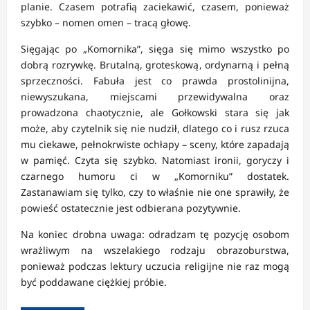
planie. Czasem potrafią zaciekawić, czasem, ponieważ
szybko – nomen omen – tracą głowę.
Sięgając po „Komornika”, sięga się mimo wszystko po
dobrą rozrywkę. Brutalną, groteskową, ordynarną i pełną
sprzeczności. Fabuła jest co prawda prostolinijna,
niewyszukana, miejscami przewidywalna oraz
prowadzona chaotycznie, ale Gołkowski stara się jak
może, aby czytelnik się nie nudził, dlatego co i rusz rzuca
mu ciekawe, pełnokrwiste ochłapy – sceny, które zapadają
w pamięć. Czyta się szybko. Natomiast ironii, goryczy i
czarnego humoru ci w „Komorniku” dostatek.
Zastanawiam się tylko, czy to właśnie nie one sprawiły, że
powieść ostatecznie jest odbierana pozytywnie.
Na koniec drobna uwaga: odradzam tę pozycję osobom
wrażliwym na wszelakiego rodzaju obrazoburstwa,
ponieważ podczas lektury uczucia religijne nie raz mogą
być poddawane ciężkiej próbie.