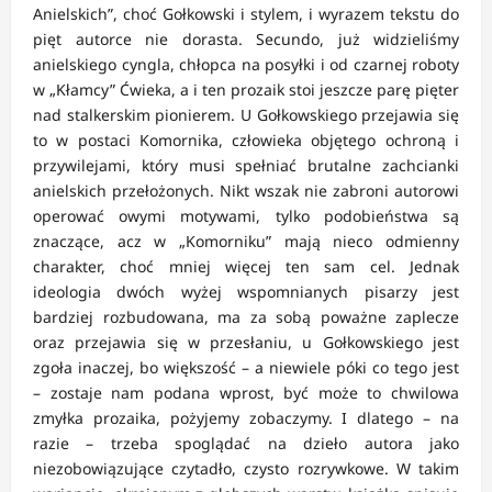
Anielskich”, choć Gołkowski i stylem, i wyrazem tekstu do
pięt autorce nie dorasta. Secundo, już widzieliśmy
anielskiego cyngla, chłopca na posyłki i od czarnej roboty
w „Kłamcy” Ćwieka, a i ten prozaik stoi jeszcze parę pięter
nad stalkerskim pionierem. U Gołkowskiego przejawia się
to w postaci Komornika, człowieka objętego ochroną i
przywilejami, który musi spełniać brutalne zachcianki
anielskich przełożonych. Nikt wszak nie zabroni autorowi
operować owymi motywami, tylko podobieństwa są
znaczące, acz w „Komorniku” mają nieco odmienny
charakter, choć mniej więcej ten sam cel. Jednak
ideologia dwóch wyżej wspomnianych pisarzy jest
bardziej rozbudowana, ma za sobą poważne zaplecze
oraz przejawia się w przesłaniu, u Gołkowskiego jest
zgoła inaczej, bo większość – a niewiele póki co tego jest
– zostaje nam podana wprost, być może to chwilowa
zmyłka prozaika, pożyjemy zobaczymy. I dlatego – na
razie – trzeba spoglądać na dzieło autora jako
niezobowiązujące czytadło, czysto rozrywkowe. W takim