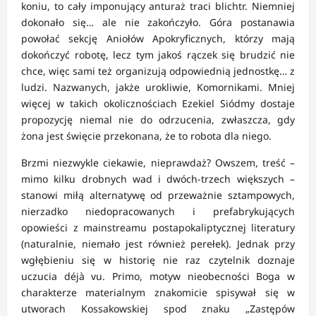
koniu, to cały imponujący anturaż traci blichtr. Niemniej
dokonało się… ale nie zakończyło. Góra postanawia
powołać sekcję Aniołów Apokryficznych, którzy mają
dokończyć robotę, lecz tym jakoś rączek się brudzić nie
chce, więc sami też organizują odpowiednią jednostkę… z
ludzi. Nazwanych, jakże urokliwie, Komornikami. Mniej
więcej w takich okolicznościach Ezekiel Siódmy dostaje
propozycję niemal nie do odrzucenia, zwłaszcza, gdy
żona jest święcie przekonana, że to robota dla niego.
Brzmi niezwykle ciekawie, nieprawdaż? Owszem, treść –
mimo kilku drobnych wad i dwóch-trzech większych –
stanowi miłą alternatywę od przeważnie sztampowych,
nierzadko niedopracowanych i prefabrykujących
opowieści z mainstreamu postapokaliptycznej literatury
(naturalnie, niemało jest również perełek). Jednak przy
wgłębieniu się w historię nie raz czytelnik doznaje
uczucia déjà vu. Primo, motyw nieobecności Boga w
charakterze materialnym znakomicie spisywał się w
utworach Kossakowskiej spod znaku „Zastępów