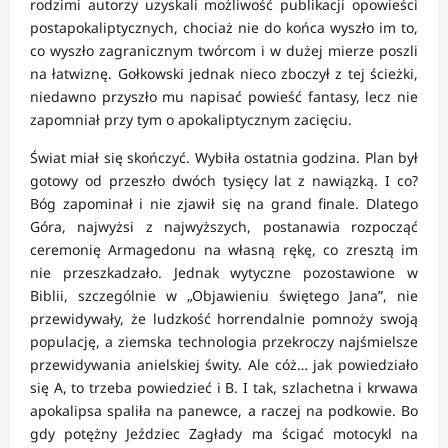
rodzimi autorzy uzyskali możliwość publikacji opowieści
postapokaliptycznych, chociaż nie do końca wyszło im to,
co wyszło zagranicznym twórcom i w dużej mierze poszli
na łatwiznę. Gołkowski jednak nieco zboczył z tej ścieżki,
niedawno przyszło mu napisać powieść fantasy, lecz nie
zapomniał przy tym o apokaliptycznym zacięciu.
Świat miał się skończyć. Wybiła ostatnia godzina. Plan był
gotowy od przeszło dwóch tysięcy lat z nawiązką. I co?
Bóg zapominał i nie zjawił się na grand finale. Dlatego
Góra, najwyżsi z najwyższych, postanawia rozpocząć
ceremonię Armagedonu na własną rękę, co zresztą im
nie przeszkadzało. Jednak wytyczne pozostawione w
Biblii, szczególnie w „Objawieniu świętego Jana”, nie
przewidywały, że ludzkość horrendalnie pomnoży swoją
populację, a ziemska technologia przekroczy najśmielsze
przewidywania anielskiej świty. Ale cóż… jak powiedziało
się A, to trzeba powiedzieć i B. I tak, szlachetna i krwawa
apokalipsa spaliła na panewce, a raczej na podkowie. Bo
gdy potężny Jeździec Zagłady ma ścigać motocykl na