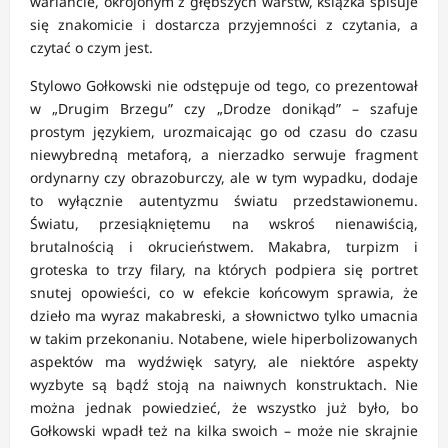
wariancie, okrojonym z głębszych warstw, książka spisuje
się znakomicie i dostarcza przyjemności z czytania, a
czytać o czym jest.
Stylowo Gołkowski nie odstępuje od tego, co prezentował
w „Drugim Brzegu” czy „Drodze donikąd” – szafuje
prostym językiem, urozmaicając go od czasu do czasu
niewybredną metaforą, a nierzadko serwuje fragment
ordynarny czy obrazoburczy, ale w tym wypadku, dodaje
to wyłącznie autentyzmu światu przedstawionemu.
Światu, przesiąkniętemu na wskroś nienawiścią,
brutalnością i okrucieństwem. Makabra, turpizm i
groteska to trzy filary, na których podpiera się portret
snutej opowieści, co w efekcie końcowym sprawia, że
dzieło ma wyraz makabreski, a słownictwo tylko umacnia
w takim przekonaniu. Notabene, wiele hiperbolizowanych
aspektów ma wydźwięk satyry, ale niektóre aspekty
wyzbyte są bądź stoją na naiwnych konstruktach. Nie
można jednak powiedzieć, że wszystko już było, bo
Gołkowski wpadł też na kilka swoich – może nie skrajnie