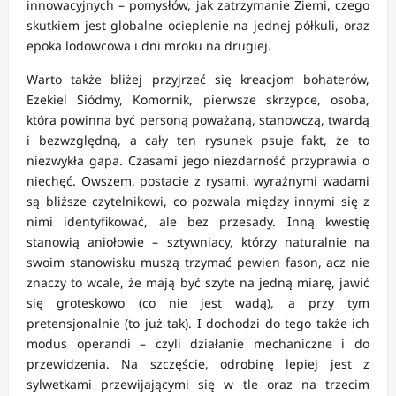
innowacyjnych – pomysłów, jak zatrzymanie Ziemi, czego
skutkiem jest globalne ocieplenie na jednej półkuli, oraz
epoka lodowcowa i dni mroku na drugiej.
Warto także bliżej przyjrzeć się kreacjom bohaterów,
Ezekiel Siódmy, Komornik, pierwsze skrzypce, osoba,
która powinna być personą poważaną, stanowczą, twardą
i bezwzględną, a cały ten rysunek psuje fakt, że to
niezwykła gapa. Czasami jego niezdarność przyprawia o
niechęć. Owszem, postacie z rysami, wyraźnymi wadami
są bliższe czytelnikowi, co pozwala między innymi się z
nimi identyfikować, ale bez przesady. Inną kwestię
stanowią aniołowie – sztywniacy, którzy naturalnie na
swoim stanowisku muszą trzymać pewien fason, acz nie
znaczy to wcale, że mają być szyte na jedną miarę, jawić
się groteskowo (co nie jest wadą), a przy tym
pretensjonalnie (to już tak). I dochodzi do tego także ich
modus operandi – czyli działanie mechaniczne i do
przewidzenia. Na szczęście, odrobinę lepiej jest z
sylwetkami przewijającymi się w tle oraz na trzecim