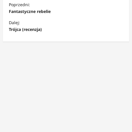
Z
Poprzedni:
o
Fantastyczne rebelie
b
Dalej:
a
Trójca (recenzja)
c
z
w
p
i
s
y