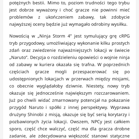
potężnych bestii. Mimo to, poziom trudności tego trybu
jest dobrze wyważony i choć gracze nie powinni mieć
problemów z ukończeniem zabawy, tak zdobycie
najwyższej oceny będzie już wymagało odrobiny wysiłku.
Nowością w „Ninja Storm 4” jest symulujący grę cRPG
tryb przygodowy, umożliwiający wykonanie kilku prostych
zdań oraz zwiedzenie najważniejszych lokacji w świecie
„Naruto”. Decyzja o rozdzieleniu opowieści o wojnie ninja
od zabawy w kuriera okazała się trafna. W poprzednich
częściach gracze mogli przespacerować się po
udostępnionych lokacjach w przerwach między misjami,
co obecnie wyglądałoby dziwnie. Niestety, nowy tryb
okazuje się jednocześnie największym rozczarowaniem.
Już po chwili widać zmarnowany potencjał na pokazanie
przygód Naruto i spółki z innej perspektywy. Wyprawa
drużyny Shinobi z misją, okazuje się być serią korytarzy i
pozbawionych życia lokacji. Owszem, NPCy jest całkiem
sporo, część chce walczyć, część ma dla gracza drobne
zadanie, ale zdecydowana większość stanowi statyczne