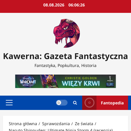
Przejdź
08.08.2026
06:06:28
do
treści
Kawerna: Gazeta Fantastyczna
Fantastyka, Popkultura, Historia
Fantopedia
Menu
główne
Strona główna
Sprawozdania
Ze świata
Naruto Shippuden: Ultimate Ninja Storm 4 (recenzja)