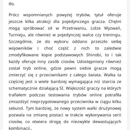
tło.
Prócz wspomnianych powyżej trybów, tytuł oferuje
jeszcze kilka atrakcji dla pojedynczego gracza. Chętni
mogą spróbować sił w Przetrwaniu, Lidze Wyzwań,
Turnieju, ale również w pojedynczej walce czy treningu.
Szczególnie, że do wyboru oddano przeszło setkę
wojowników i choć część z nich to zaledwie
zmodyfikowane kopie podstawowych Shinobi, to i tak
każdy oferuje inny zasób ciosów. Udostępniony również
został tryb online, gdzie pewni siebie gracze mogą
zmierzyć się z przeciwnikami z całego świata. Walka ta
częściej jest o wiele bardziej wymagająca niż starcia ze
schematycznie działającą SI. Większość graczy na których
trafiałem podczas testowania trybów online potrafiła
zmiażdżyć nieprzygotowanego przeciwnika w ciągu kilku
sekund. Tym bardziej, że nowy system walki drużynowej
pozwala na zmianę postaci w trakcie wykonywania serii
ciosów, co otwiera drogę do niezwykle dewastujących
kombinacji..