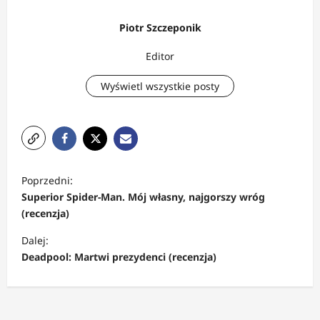
Piotr Szczeponik
Editor
Wyświetl wszystkie posty
Z
Poprzedni:
o
Superior Spider-Man. Mój własny, najgorszy wróg
b
(recenzja)
a
Dalej:
c
Deadpool: Martwi prezydenci (recenzja)
z
w