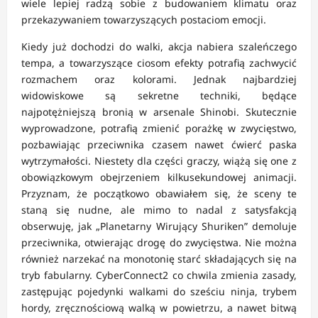
wiele lepiej radzą sobie z budowaniem klimatu oraz
przekazywaniem towarzyszących postaciom emocji.
Kiedy już dochodzi do walki, akcja nabiera szaleńczego
tempa, a towarzyszące ciosom efekty potrafią zachwycić
rozmachem oraz kolorami. Jednak najbardziej
widowiskowe są sekretne techniki, będące
najpotężniejszą bronią w arsenale Shinobi. Skutecznie
wyprowadzone, potrafią zmienić porażkę w zwycięstwo,
pozbawiając przeciwnika czasem nawet ćwierć paska
wytrzymałości. Niestety dla części graczy, wiążą się one z
obowiązkowym obejrzeniem kilkusekundowej animacji.
Przyznam, że początkowo obawiałem się, że sceny te
staną się nudne, ale mimo to nadal z satysfakcją
obserwuję, jak „Planetarny Wirujący Shuriken” demoluje
przeciwnika, otwierając drogę do zwycięstwa. Nie można
również narzekać na monotonię starć składających się na
tryb fabularny. CyberConnect2 co chwila zmienia zasady,
zastępując pojedynki walkami do sześciu ninja, trybem
hordy, zręcznościową walką w powietrzu, a nawet bitwą