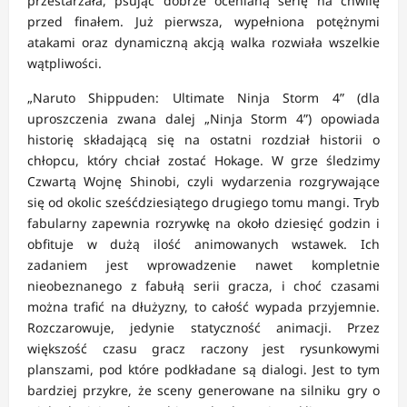
przestarzała, psując dobrze ocenianą serię na chwilę
przed finałem. Już pierwsza, wypełniona potężnymi
atakami oraz dynamiczną akcją walka rozwiała wszelkie
wątpliwości.
„Naruto Shippuden: Ultimate Ninja Storm 4” (dla
uproszczenia zwana dalej „Ninja Storm 4”) opowiada
historię składającą się na ostatni rozdział historii o
chłopcu, który chciał zostać Hokage. W grze śledzimy
Czwartą Wojnę Shinobi, czyli wydarzenia rozgrywające
się od okolic sześćdziesiątego drugiego tomu mangi. Tryb
fabularny zapewnia rozrywkę na około dziesięć godzin i
obfituje w dużą ilość animowanych wstawek. Ich
zadaniem jest wprowadzenie nawet kompletnie
nieobeznanego z fabułą serii gracza, i choć czasami
można trafić na dłużyzny, to całość wypada przyjemnie.
Rozczarowuje, jedynie statyczność animacji. Przez
większość czasu gracz raczony jest rysunkowymi
planszami, pod które podkładane są dialogi. Jest to tym
bardziej przykre, że sceny generowane na silniku gry o