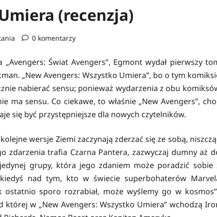
Umiera (recenzja)
tania
0 komentarzy
a „Avengers: Świat Avengers”, Egmont wydał pierwszy to
ckman. „New Avengers: Wszystko Umiera”, bo o tym komiksi
acznie nabierać sensu; ponieważ wydarzenia z obu komiksó
 nie ma sensu. Co ciekawe, to właśnie „New Avengers”, cho
e się być przystępniejsze dla nowych czytelników.
olejne wersje Ziemi zaczynają zderzać się ze sobą, niszczą
o zdarzenia trafia Czarna Pantera, zazwyczaj dumny aż d
edynej grupy, która jego zdaniem może poradzić sobie 
ię kiedyś nad tym, kto w świecie superbohaterów Marvel
k ostatnio sporo rozrabiał, może wyślemy go w kosmos”
ład której w „New Avengers: Wszystko Umiera” wchodzą Iro