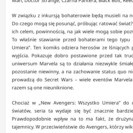
Man, Doctor Strange, Czarna Pantera, Black Bolt, Ree
W związku z inkursją bohaterowie będą musieli na no
Do czego mogą się posunąć, próbując ratować świat? C
ich celem, powinnością, na jak wiele mogą sobie pozw
To właśnie stawianie przed bohaterami tego typu 
Umiera”. Ten komiks odziera herosów ze lśniących p
wyjścia. Pokazuje dobro postawione przed tak tru
uniwersum Marvela są to działania niezwykle śmiałe,
pozostanie niewinny, a na zachowanie status quo nie
prowadzą do Secret Wars – wiele eventów Marvela 
razem są one nieuniknione.
Chociaż w „New Avengers: Wszystko Umiera” do c
światów, seria ta wydaje się być znacznie bardzie
Prawdopodobnie wpływ na to ma fakt, że drużyna I
tajemnicy. W przeciwieństwie do Avengers, którzy wik