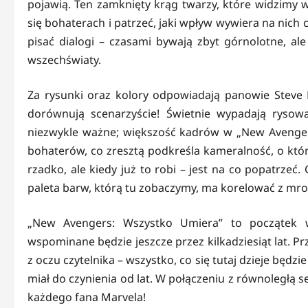
pojawią. Ten zamknięty krąg twarzy, które widzimy
się bohaterach i patrzeć, jaki wpływ wywiera na nich
pisać dialogi – czasami bywają zbyt górnolotne, al
wszechświaty.
Za rysunki oraz kolory odpowiadają panowie Steve E
dorównują scenarzyście! Świetnie wypadają rysow
niezwykle ważne; większość kadrów w „New Avengers
bohaterów, co zresztą podkreśla kameralność, o któr
rzadko, ale kiedy już to robi – jest na co popatrzeć
paleta barw, którą tu zobaczymy, ma korelować z mro
„New Avengers: Wszystko Umiera” to początek wi
wspominane będzie jeszcze przez kilkadziesiąt lat. Pr
z oczu czytelnika – wszystko, co się tutaj dzieje będz
miał do czynienia od lat. W połączeniu z równoległą
każdego fana Marvela!