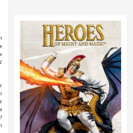
m
e
w
ć
c
o
z
a
?
n