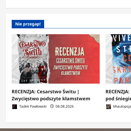
Nie przegap!
RECENZJA: Cesarstwo Świtu |
RECENZJA: 
Zwycięstwo podszyte kłamstwem
pod śnieg
Tadek Pawłowski
08.08.2026
Miautopsj