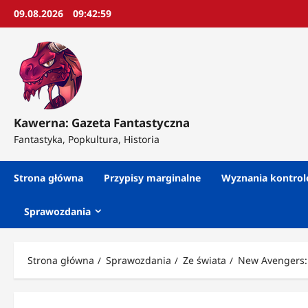
Przejdź
09.08.2026
09:43:01
do
treści
Kawerna: Gazeta Fantastyczna
Fantastyka, Popkultura, Historia
Strona główna
Przypisy marginalne
Wyznania kontro
Sprawozdania
Strona główna
Sprawozdania
Ze świata
New Avengers: 