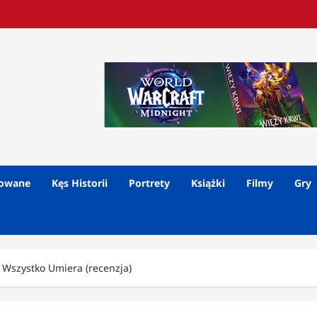
lowane
Kęs Historii
Portrety
Książki
Filmy
Gry
Wszystko Umiera (recenzja)