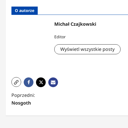
O autorze
Michał Czajkowski
Editor
Wyświetl wszystkie posty
Z
Poprzedni:
Nosgoth
o
b
a