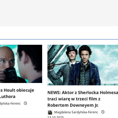
s Hoult obiecuje
NEWS: Aktor z Sherlocka Holmes
Luthora
traci wiarę w trzeci film z
dyńska-Ferenc
Robertem Downeyem Jr.
Magdalena Sardyńska-Ferenc
13.10.2025