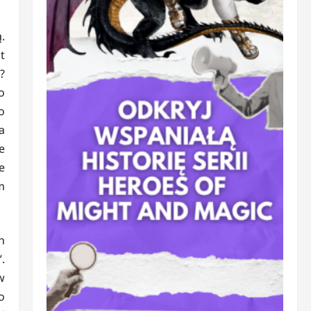
.
t
?
o
o
a
e
e
m
h
.
w
o