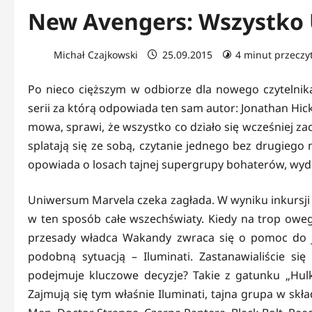
New Avengers: Wszystko 
Michał Czajkowski
25.09.2015
4 minut przeczy
Po nieco cięższym w odbiorze dla nowego czytelnik
serii za którą odpowiada ten sam autor: Jonathan Hi
mowa, sprawi, że wszystko co działo się wcześniej z
splatają się ze sobą, czytanie jednego bez drugiego
opowiada o losach tajnej supergrupy bohaterów, wydaj
Uniwersum Marvela czeka zagłada. W wyniku inkursji k
w ten sposób całe wszechświaty. Kiedy na trop oweg
przesady władca Wakandy zwraca się o pomoc do j
podobną sytuacją – Iluminati. Zastanawialiście s
podejmuje kluczowe decyzje? Takie z gatunku „Hul
Zajmują się tym właśnie Iluminati, tajna grupa w sk