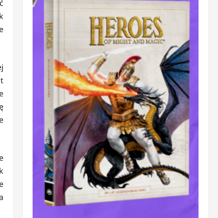
ć
k
e
j
t
e
ę
e
e
k
e
a