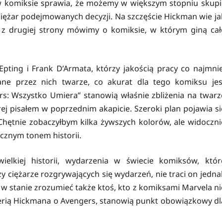
 w komiksie sprawia, że możemy w większym stopniu skupi
 ciężar podejmowanych decyzji. Na szczęście Hickman wie ja
e z drugiej strony mówimy o komiksie, w którym giną cał
pting i Frank D’Armata, którzy jakością pracy co najmnie
ane przez nich twarze, co akurat dla tego komiksu jes
: Wszystko Umiera” stanowią właśnie zbliżenia na twarz
ej pisałem w poprzednim akapicie. Szeroki plan pojawia si
. Chętnie zobaczyłbym kilka żywszych kolorów, ale widoczni
cznym tonem historii.
elkiej historii, wydarzenia w świecie komiksów, któr
zy ciężarze rozgrywających się wydarzeń, nie traci on jedna
ie w stanie zrozumieć także ktoś, kto z komiksami Marvela ni
 serią Hickmana o Avengers, stanowią punkt obowiązkowy dl