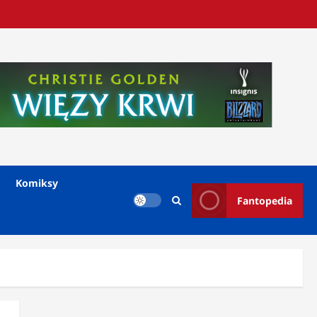
Komiksy
Fantopedia