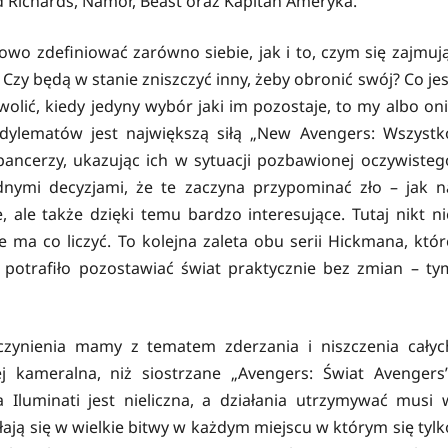
d Richards, Namor, Beast oraz Kapitan Ameryka.
wo zdefiniować zarówno siebie, jak i to, czym się zajmują
zy będą w stanie zniszczyć inny, żeby obronić swój? Co jes
olić, kiedy jedyny wybór jaki im pozostaje, to my albo oni
dylematów jest największą siłą „New Avengers: Wszystk
ancerzy, ukazując ich w sytuacji pozbawionej oczywisteg
dnymi decyzjami, że te zaczyna przypominać zło – jak n
 ale także dzięki temu bardzo interesujące. Tutaj nikt ni
 ma co liczyć. To kolejna zaleta obu serii Hickmana, któr
potrafiło pozostawiać świat praktycznie bez zmian – ty
zynienia mamy z tematem zderzania i niszczenia całyc
j kameralna, niż siostrzane „Avengers: Świat Avengers”
luminati jest nieliczna, a działania utrzymywać musi 
łają się w wielkie bitwy w każdym miejscu w którym się tylk