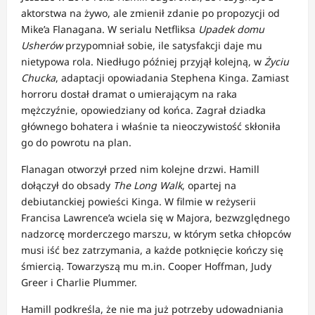
aktorstwa na żywo, ale zmienił zdanie po propozycji od
Mike’a Flanagana. W serialu Netfliksa
Upadek domu
Usherów
przypomniał sobie, ile satysfakcji daje mu
nietypowa rola. Niedługo później przyjął kolejną, w
Życiu
Chucka
, adaptacji opowiadania Stephena Kinga. Zamiast
horroru dostał dramat o umierającym na raka
mężczyźnie, opowiedziany od końca. Zagrał dziadka
głównego bohatera i właśnie ta nieoczywistość skłoniła
go do powrotu na plan.
Flanagan otworzył przed nim kolejne drzwi. Hamill
dołączył do obsady
The Long Walk
, opartej na
debiutanckiej powieści Kinga. W filmie w reżyserii
Francisa Lawrence’a wciela się w Majora, bezwzględnego
nadzorcę morderczego marszu, w którym setka chłopców
musi iść bez zatrzymania, a każde potknięcie kończy się
śmiercią. Towarzyszą mu m.in. Cooper Hoffman, Judy
Greer i Charlie Plummer.
Hamill podkreśla, że nie ma już potrzeby udowadniania