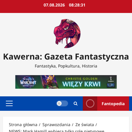
Przejdź
07.08.2026
08:28:33
do
treści
Kawerna: Gazeta Fantastyczna
Fantastyka, Popkultura, Historia
Fantopedia
Menu
główne
Strona główna
Sprawozdania
Ze świata
NEWS: Mark Hamill wybiera tylko role nietypowe