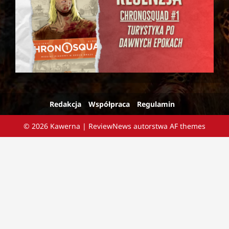
Redakcja
Współpraca
Regulamin
© 2026 Kawerna
|
ReviewNews
autorstwa AF themes