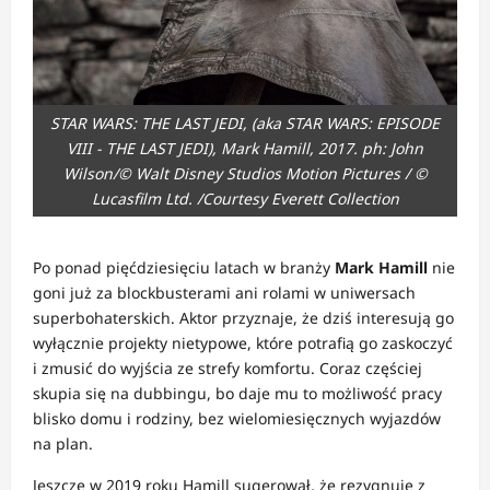
STAR WARS: THE LAST JEDI, (aka STAR WARS: EPISODE
VIII - THE LAST JEDI), Mark Hamill, 2017. ph: John
Wilson/© Walt Disney Studios Motion Pictures / ©
Lucasfilm Ltd. /Courtesy Everett Collection
Po ponad pięćdziesięciu latach w branży
Mark Hamill
nie
goni już za blockbusterami ani rolami w uniwersach
superbohaterskich. Aktor przyznaje, że dziś interesują go
wyłącznie projekty nietypowe, które potrafią go zaskoczyć
i zmusić do wyjścia ze strefy komfortu. Coraz częściej
skupia się na dubbingu, bo daje mu to możliwość pracy
blisko domu i rodziny, bez wielomiesięcznych wyjazdów
na plan.
Jeszcze w 2019 roku Hamill sugerował, że rezygnuje z