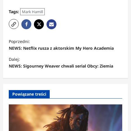
Tags:
Mark Hamill
Z
Poprzedni:
o
NEWS: Netflix rusza z aktorskim My Hero Academia
b
Dalej:
a
NEWS: Sigourney Weaver chwali serial Obcy: Ziemia
c
z
w
Powiązane treści
p
i
s
y