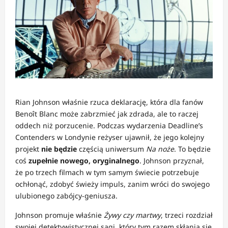
Rian Johnson właśnie rzuca deklarację, która dla fanów
Benoît Blanc może zabrzmieć jak zdrada, ale to raczej
oddech niż porzucenie. Podczas wydarzenia Deadline’s
Contenders w Londynie reżyser ujawnił, że jego kolejny
projekt
nie będzie
częścią uniwersum
Na noże
. To będzie
coś
zupełnie nowego, oryginalnego
. Johnson przyznał,
że po trzech filmach w tym samym świecie potrzebuje
ochłonąć, zdobyć świeży impuls, zanim wróci do swojego
ulubionego zabójcy-geniusza.
Johnson promuje właśnie
Żywy czy martwy
, trzeci rozdział
swojej detektywistycznej sagi, który tym razem skłania się