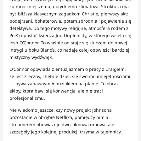
ku mroczniejszemu, gotyckiemu klimatowi. Struktura ma
być bliższa klasycznym zagadkom Christie, pierwszy akt:
podejrzani, bohaterowie, potem zbrodnia i pojawienie się
detektywa. Do tego motywy religijne, atmosfera rodem z
Poe’a i postać księdza Jud Duplencity, w którego wciela się
Josh O’Connor. To właśnie on staje się kluczem do nowej
intrygi u boku Blanc’a, co nadaje całej opowieści bardziej
mistyczny wydźwięk.
O’Connor opowiada z entuzjazmem o pracy z Craigiem,
że jest zręczny, chętnie dzieli się swoimi umiejętnościami
i… bywa zabawnym łobuziakiem na planie. To obraz
ekipy, która bawi się konwencją, ale nie traci
profesjonalizmu.
Nie wiadomo jeszcze, czy nowy projekt Johnsona
pozostanie w obrębie Netflixa, pomiędzy nim a
streamerem obowiązuje dwu-filmowa umowa, ale
szczegóły jego kolejnej produkcji trzyma w tajemnicy.