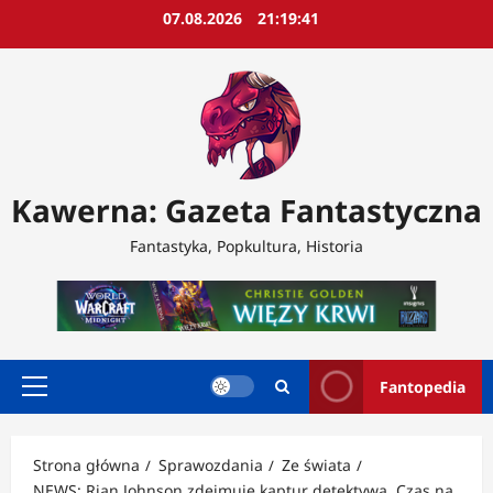
Przejdź
07.08.2026
21:19:44
do
treści
Kawerna: Gazeta Fantastyczna
Fantastyka, Popkultura, Historia
Fantopedia
Menu
główne
Strona główna
Sprawozdania
Ze świata
NEWS: Rian Johnson zdejmuje kaptur detektywa. Czas na