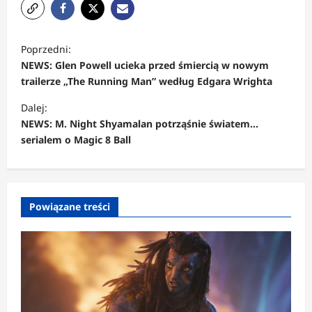
Z
Poprzedni:
o
NEWS: Glen Powell ucieka przed śmiercią w nowym
b
trailerze „The Running Man” według Edgara Wrighta
a
Dalej:
c
NEWS: M. Night Shyamalan potrząśnie światem…
serialem o Magic 8 Ball
z
w
p
Powiązane treści
i
s
y