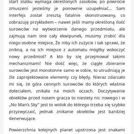
start statku wymaga określonych zasobów, po powrocie
zmuszeni jesteśmy je ponownie uzupełniać… Sam
interfejs został zresztą fatalnie skonstruowany, co
zobrazuję przykładem – nawet jeśli mamy określoną ilość
surowców na wytworzenie danego przedmiotu, ale
zajmują nam one cały ekwipunek, musimy zrobić dla
niego osobne miejsce. Że niby ich zużycie i tak sprawi, że
znikną, a na ich miejsce z automatu mógłby wskoczyć
nowy przedmiot? A kto by się przejmował takimi
mechanizmami! Nie dość więc, że ciągłe zbieranie
surowców jest monotonne samo w sobie, to utrudniają je
źle zaprojektowane elementy czy błędy. Nieraz zdarzało
mi się, że góra cennych surowców do których właśnie
doleciałem, znikała na moich oczach. Doczytywanie
obiektów przed nosem gracza to niestety nic nowego i w
„No Man’s Sky” jest to widok do którego trzeba się szybko
przyzwyczaić, jednak znikanie obiektów jest bardziej
denerwujące.
Powierzchnia kolejnych planet upstrzona jest znakami