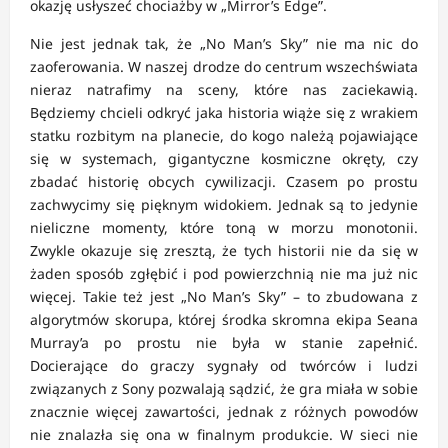
okazję usłyszeć chociażby w „Mirror’s Edge”.
Nie jest jednak tak, że „No Man’s Sky” nie ma nic do
zaoferowania. W naszej drodze do centrum wszechświata
nieraz natrafimy na sceny, które nas zaciekawią.
Będziemy chcieli odkryć jaka historia wiąże się z wrakiem
statku rozbitym na planecie, do kogo należą pojawiające
się w systemach, gigantyczne kosmiczne okręty, czy
zbadać historię obcych cywilizacji. Czasem po prostu
zachwycimy się pięknym widokiem. Jednak są to jedynie
nieliczne momenty, które toną w morzu monotonii.
Zwykle okazuje się zresztą, że tych historii nie da się w
żaden sposób zgłębić i pod powierzchnią nie ma już nic
więcej. Takie też jest „No Man’s Sky” – to zbudowana z
algorytmów skorupa, której środka skromna ekipa Seana
Murray’a po prostu nie była w stanie zapełnić.
Docierające do graczy sygnały od twórców i ludzi
związanych z Sony pozwalają sądzić, że gra miała w sobie
znacznie więcej zawartości, jednak z różnych powodów
nie znalazła się ona w finalnym produkcie. W sieci nie