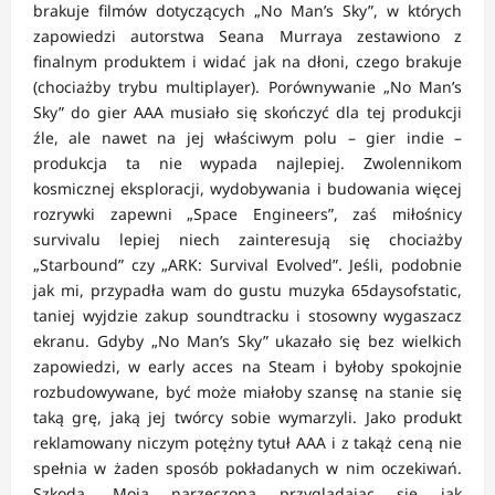
brakuje filmów dotyczących „No Man’s Sky”, w których
zapowiedzi autorstwa Seana Murraya zestawiono z
finalnym produktem i widać jak na dłoni, czego brakuje
(chociażby trybu multiplayer). Porównywanie „No Man’s
Sky” do gier AAA musiało się skończyć dla tej produkcji
źle, ale nawet na jej właściwym polu – gier indie –
produkcja ta nie wypada najlepiej. Zwolennikom
kosmicznej eksploracji, wydobywania i budowania więcej
rozrywki zapewni „Space Engineers”, zaś miłośnicy
survivalu lepiej niech zainteresują się chociażby
„Starbound” czy „ARK: Survival Evolved”. Jeśli, podobnie
jak mi, przypadła wam do gustu muzyka 65daysofstatic,
taniej wyjdzie zakup soundtracku i stosowny wygaszacz
ekranu. Gdyby „No Man’s Sky” ukazało się bez wielkich
zapowiedzi, w early acces na Steam i byłoby spokojnie
rozbudowywane, być może miałoby szansę na stanie się
taką grę, jaką jej twórcy sobie wymarzyli. Jako produkt
reklamowany niczym potężny tytuł AAA i z takąż ceną nie
spełnia w żaden sposób pokładanych w nim oczekiwań.
Szkoda. Moja narzeczona przyglądając się jak