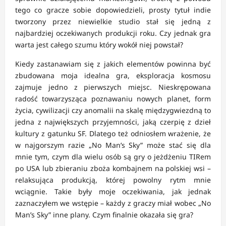
tego co gracze sobie dopowiedzieli, prosty tytuł indie
tworzony przez niewielkie studio stał się jedną z
najbardziej oczekiwanych produkcji roku. Czy jednak gra
warta jest całego szumu który wokół niej powstał?
Kiedy zastanawiam się z jakich elementów powinna być
zbudowana moja idealna gra, eksploracja kosmosu
zajmuje jedno z pierwszych miejsc. Nieskrępowana
radość towarzysząca poznawaniu nowych planet, form
życia, cywilizacji czy anomalii na skalę międzygwiezdną to
jedna z największych przyjemności, jaką czerpię z dzieł
kultury z gatunku SF. Dlatego też odniosłem wrażenie, że
w najgorszym razie „No Man’s Sky” może stać się dla
mnie tym, czym dla wielu osób są gry o jeżdżeniu TIRem
po USA lub zbieraniu zboża kombajnem na polskiej wsi –
relaksująca produkcją, której powolny rytm mnie
wciągnie. Takie były moje oczekiwania, jak jednak
zaznaczyłem we wstępie – każdy z graczy miał wobec „No
Man’s Sky” inne plany. Czym finalnie okazała się gra?