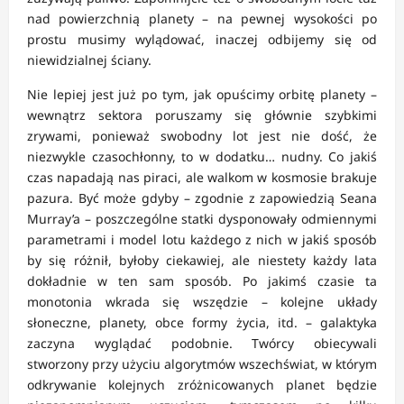
nad powierzchnią planety – na pewnej wysokości po
prostu musimy wylądować, inaczej odbijemy się od
niewidzialnej ściany.
Nie lepiej jest już po tym, jak opuścimy orbitę planety –
wewnątrz sektora poruszamy się głównie szybkimi
zrywami, ponieważ swobodny lot jest nie dość, że
niezwykle czasochłonny, to w dodatku… nudny. Co jakiś
czas napadają nas piraci, ale walkom w kosmosie brakuje
pazura. Być może gdyby – zgodnie z zapowiedzią Seana
Murray’a – poszczególne statki dysponowały odmiennymi
parametrami i model lotu każdego z nich w jakiś sposób
by się różnił, byłoby ciekawiej, ale niestety każdy lata
dokładnie w ten sam sposób. Po jakimś czasie ta
monotonia wkrada się wszędzie – kolejne układy
słoneczne, planety, obce formy życia, itd. – galaktyka
zaczyna wyglądać podobnie. Twórcy obiecywali
stworzony przy użyciu algorytmów wszechświat, w którym
odkrywanie kolejnych zróżnicowanych planet będzie