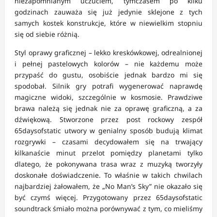
niezapomnianym uczuciem, tymczasem po kilku
godzinach zauważa się już jedynie sklejone z tych
samych kostek konstrukcje, które w niewielkim stopniu
się od siebie różnią.
Styl oprawy graficznej – lekko kreskówkowej, odrealnionej
i pełnej pastelowych kolorów – nie każdemu może
przypaść do gustu, osobiście jednak bardzo mi się
spodobał. Silnik gry potrafi wygenerować naprawdę
magiczne widoki, szczególnie w kosmosie. Prawdziwe
brawa należą się jednak nie za oprawę graficzną, a za
dźwiękową. Stworzone przez post rockowy zespół
65daysofstatic utwory w genialny sposób budują klimat
rozgrywki – czasami decydowałem się na trwający
kilkanaście minut przelot pomiędzy planetami tylko
dlatego, że pokonywana trasa wraz z muzyką tworzyły
doskonałe doświadczenie. To właśnie w takich chwilach
najbardziej żałowałem, że „No Man’s Sky” nie okazało się
być czymś więcej. Przygotowany przez 65daysofstatic
soundtrack śmiało można porównywać z tym, co mieliśmy