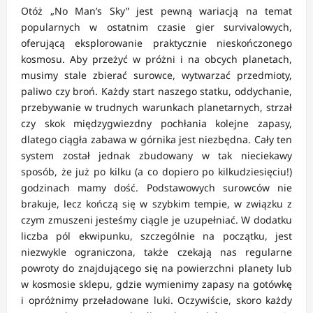
Otóż „No Man’s Sky” jest pewną wariacją na temat
popularnych w ostatnim czasie gier survivalowych,
oferującą eksplorowanie praktycznie nieskończonego
kosmosu. Aby przeżyć w próżni i na obcych planetach,
musimy stale zbierać surowce, wytwarzać przedmioty,
paliwo czy broń. Każdy start naszego statku, oddychanie,
przebywanie w trudnych warunkach planetarnych, strzał
czy skok międzygwiezdny pochłania kolejne zapasy,
dlatego ciągła zabawa w górnika jest niezbędna. Cały ten
system został jednak zbudowany w tak nieciekawy
sposób, że już po kilku (a co dopiero po kilkudziesięciu!)
godzinach mamy dość. Podstawowych surowców nie
brakuje, lecz kończą się w szybkim tempie, w związku z
czym zmuszeni jesteśmy ciągle je uzupełniać. W dodatku
liczba pól ekwipunku, szczególnie na początku, jest
niezwykle ograniczona, także czekają nas regularne
powroty do znajdującego się na powierzchni planety lub
w kosmosie sklepu, gdzie wymienimy zapasy na gotówkę
i opróżnimy przeładowane luki. Oczywiście, skoro każdy