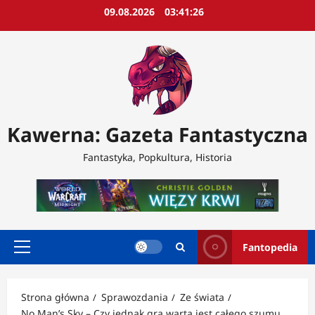
Przejdź
09.08.2026
03:41:28
do
treści
Kawerna: Gazeta Fantastyczna
Fantastyka, Popkultura, Historia
Fantopedia
Menu
główne
Strona główna
Sprawozdania
Ze świata
No Man’s Sky – Czy jednak gra warta jest całego szumu