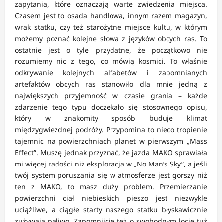
zapytania, które oznaczają warte zwiedzenia miejsca.
Czasem jest to osada handlowa, innym razem magazyn,
wrak statku, czy też starożytne miejsce kultu, w którym
możemy poznać kolejne słowa z języków obcych ras. To
ostatnie jest o tyle przydatne, że początkowo nie
rozumiemy nic z tego, co mówią kosmici. To właśnie
odkrywanie kolejnych alfabetów i zapomnianych
artefaktów obcych ras stanowiło dla mnie jedną z
największych przyjemność w czasie grania – każde
zdarzenie tego typu doczekało się stosownego opisu,
który w znakomity sposób buduje klimat
międzygwiezdnej podróży. Przypomina to nieco tropienie
tajemnic na powierzchniach planet w pierwszym „Mass
Effect”. Muszę jednak przyznać, że jazda MAKO sprawiała
mi więcej radości niż eksploracja w „No Man’s Sky”, a jeśli
twój system poruszania się w atmosferze jest gorszy niż
ten z MAKO, to masz duży problem. Przemierzanie
powierzchni ciał niebieskich pieszo jest niezwykle
uciążliwe, a ciągłe starty naszego statku błyskawicznie
zużywają paliwo. Zapomnijcie też o swobodnym locie tuż