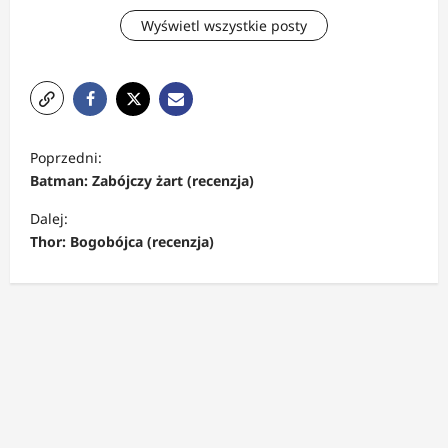
Wyświetl wszystkie posty
Z
Poprzedni:
o
Batman: Zabójczy żart (recenzja)
b
Dalej:
a
Thor: Bogobójca (recenzja)
c
z
w
p
i
s