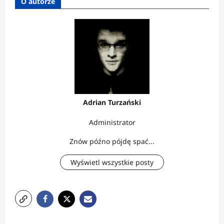
O autorze
Adrian Turzański
Administrator
Znów późno pójdę spać...
Wyświetl wszystkie posty
Z