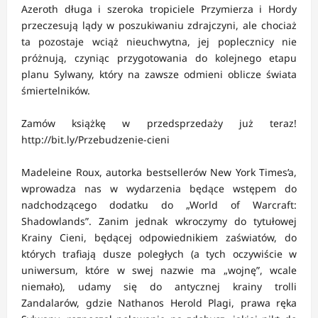
Azeroth długa i szeroka tropiciele Przymierza i Hordy
przeczesują lądy w poszukiwaniu zdrajczyni, ale chociaż
ta pozostaje wciąż nieuchwytna, jej poplecznicy nie
próżnują, czyniąc przygotowania do kolejnego etapu
planu Sylwany, który na zawsze odmieni oblicze świata
śmiertelników.
Zamów książkę w przedsprzedaży już teraz!
http://bit.ly/Przebudzenie-cieni
Madeleine Roux, autorka bestsellerów New York Times’a,
wprowadza nas w wydarzenia będące wstępem do
nadchodzącego dodatku do „World of Warcraft:
Shadowlands”. Zanim jednak wkroczymy do tytułowej
Krainy Cieni, będącej odpowiednikiem zaświatów, do
których trafiają dusze poległych (a tych oczywiście w
uniwersum, które w swej nazwie ma „wojnę”, wcale
niemało), udamy się do antycznej krainy trolli
Zandalarów, gdzie Nathanos Herold Plagi, prawa ręka