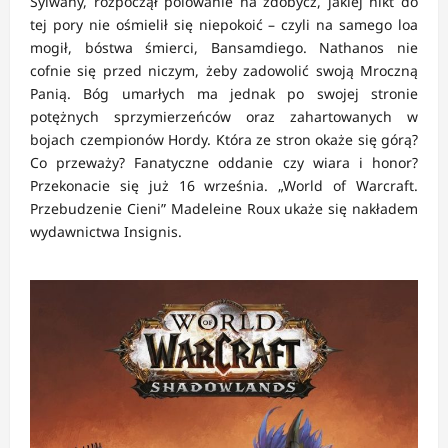
Sylwany, rozpoczął polowanie na zdobycz, jakiej nikt do
tej pory nie ośmielił się niepokoić – czyli na samego loa
mogił, bóstwa śmierci, Bansamdiego. Nathanos nie
cofnie się przed niczym, żeby zadowolić swoją Mroczną
Panią. Bóg umarłych ma jednak po swojej stronie
potężnych sprzymierzeńców oraz zahartowanych w
bojach czempionów Hordy. Która ze stron okaże się górą?
Co przeważy? Fanatyczne oddanie czy wiara i honor?
Przekonacie się już 16 września. „World of Warcraft.
Przebudzenie Cieni” Madeleine Roux ukaże się nakładem
wydawnictwa Insignis.