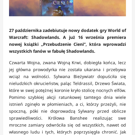
27 października zadebiutuje nowy dodatek gry World of
Warcraft: Shadowlands. A już 16 września premiera
nowej książki „Przebudzenie Cieni”, która wprowadzi
wszystkich fanów w fabułę Shadowlands.
Czwarta Wojna, zwana Wojną Krwi, dobiegła końca, lecz
jej główna prowodyrka nie została ukarana i przebywa
wciąż na wolności. Sylwana Bieżywiatr dopuściła się
nieludzkich okrucieństw, paląc Teldrassil, Drzewo Świata,
które w swej potężnej koronie kryło stolicę nocnych elfów.
Pomimo szybkiej akcji ratunkowej tamtego dnia wiele
istnień zginęło w płomieniach, a ci, którzy przeżyli, nie
spoczną, póki nie doprowadzą Sylwany przed oblicze
sprawiedliwości. Królowa Banshee realizując swe
mroczne zamiary odwróciła się od wszystkich, nawet od
własnego ludu i tych, których poprzysięgła chronić. Jak