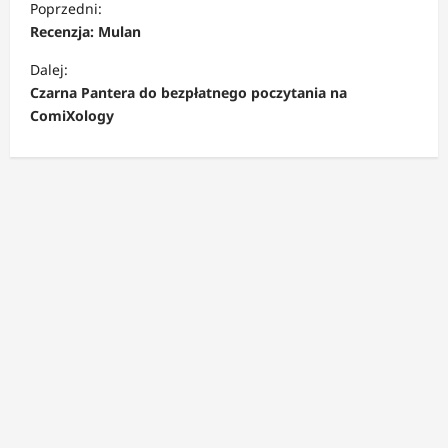
Poprzedni:
o
Recenzja: Mulan
b
Dalej:
a
Czarna Pantera do bezpłatnego poczytania na
c
ComiXology
z
w
p
i
s
y