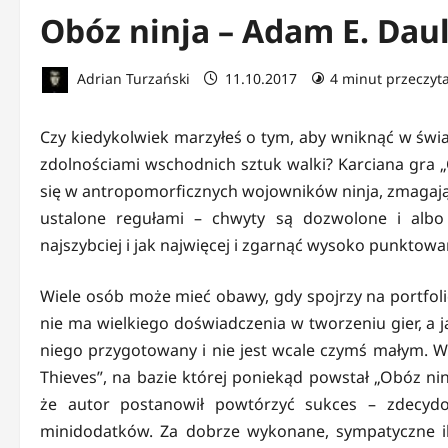
Obóz ninja – Adam E. Daul
Adrian Turzański
11.10.2017
4 minut przeczyt
Czy kiedykolwiek marzyłeś o tym, aby wniknąć w świa
zdolnościami wschodnich sztuk walki? Karciana gra „
się w antropomorficznych wojowników ninja, zmagający
ustalone regułami – chwyty są dozwolone i albo
najszybciej i jak najwięcej i zgarnąć wysoko punktowa
Wiele osób może mieć obawy, gdy spojrzy na portfol
nie ma wielkiego doświadczenia w tworzeniu gier, a ja
niego przygotowany i nie jest wcale czymś małym. Wc
Thieves”, na bazie której poniekąd powstał „Obóz nin
że autor postanowił powtórzyć sukces – zdecyd
minidodatków. Za dobrze wykonane, sympatyczne ilu