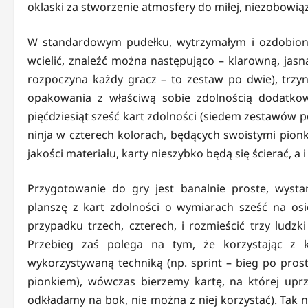
oklaski za stworzenie atmosfery do miłej, niezobowiązu
W standardowym pudełku, wytrzymałym i ozdobiony
wcielić, znaleźć można następująco – klarowną, jasn
rozpoczyna każdy gracz – to zestaw po dwie), trzyna
opakowania z właściwą sobie zdolnością dodatkową)
pięćdziesiąt sześć kart zdolności (siedem zestawów p
ninja w czterech kolorach, będących swoistymi pio
jakości materiału, karty nieszybko będą się ścierać, a 
Przygotowanie do gry jest banalnie proste, wysta
planszę z kart zdolności o wymiarach sześć na o
przypadku trzech, czterech, i rozmieścić trzy ludzki
Przebieg zaś polega na tym, że korzystając z 
wykorzystywaną techniką (np. sprint – bieg po proste
pionkiem), wówczas bierzemy kartę, na której uprze
odkładamy na bok, nie można z niej korzystać). Tak n