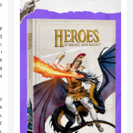
o
y
j
,
i
e
ą
i
o
e
,
ć
,