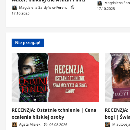
Magdalena Sar
Magdalena Sardyńska-Ferenc
17.10.2025
17.10.2025
Nie przegap!
RECENZJA: Ostatnie tchnienie | Cena
RECENZJA: 
ocalenia bliskiej osoby
bogi | Świ
Agata Miałek
06.08.2026
Miautopsj