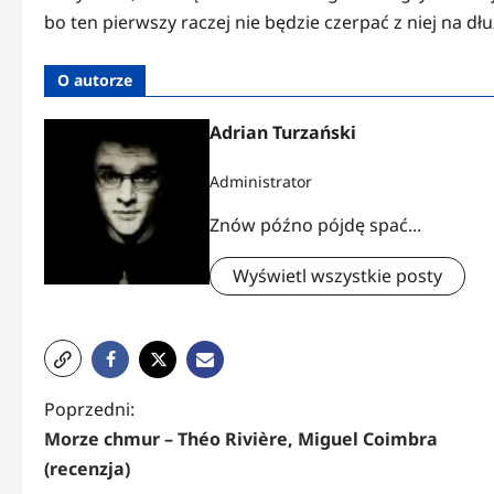
bo ten pierwszy raczej nie będzie czerpać z niej na dłu
O autorze
Adrian Turzański
Administrator
Znów późno pójdę spać...
Wyświetl wszystkie posty
Z
Poprzedni:
Morze chmur – Théo Rivière, Miguel Coimbra
o
(recenzja)
b