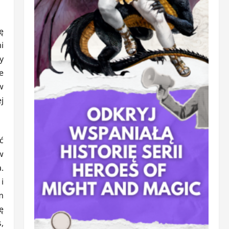
ę
i
y
e
w
j
ć
w
.
i
m
ę
,