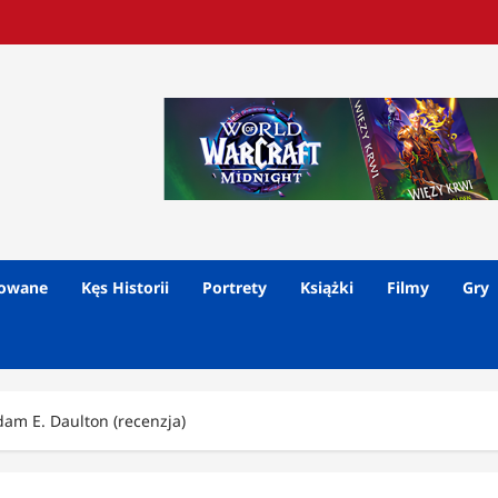
lowane
Kęs Historii
Portrety
Książki
Filmy
Gry
dam E. Daulton (recenzja)