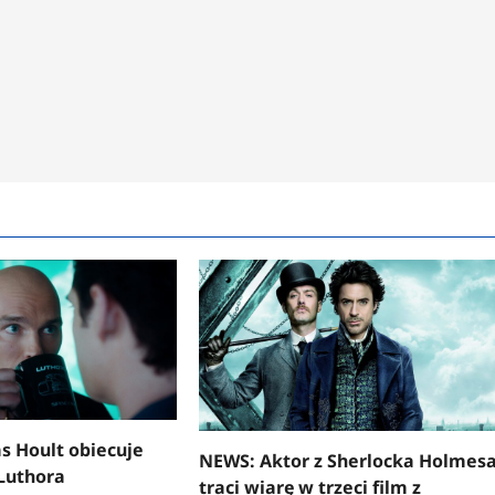
s Hoult obiecuje
NEWS: Aktor z Sherlocka Holmes
Luthora
traci wiarę w trzeci film z