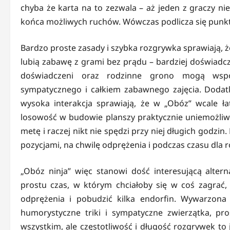
chyba że karta na to zezwala – aż jeden z graczy nie
końca możliwych ruchów. Wówczas podlicza się punkt
Bardzo proste zasady i szybka rozgrywka sprawiają, ż
lubią zabawę z grami bez prądu – bardziej doświadcz
doświadczeni oraz rodzinne grono mogą wspól
sympatycznego i całkiem zabawnego zajęcia. Doda
wysoka interakcja sprawiają, że w „Obóz” wcale ła
losowość w budowie planszy praktycznie uniemożliwia 
metę i raczej nikt nie spędzi przy niej długich godz
pozycjami, na chwilę odprężenia i podczas czasu dla r
„Obóz ninja” więc stanowi dość interesującą alter
prostu czas, w którym chciałoby się w coś zagrać
odprężenia i pobudzić kilka endorfin. Wywarzona 
humorystyczne triki i sympatyczne zwierzątka, p
wszystkim, ale częstotliwość i długość rozgrywek to