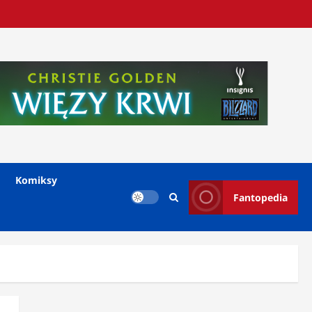
Komiksy
Fantopedia