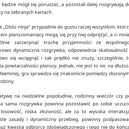
 będzie mógł się poruszać, a pozostali dalej rozgrywają d
y na zebranych kartach.
e „Obóz ninja” przypadnie do gustu raczej wszystkim, którz
eni planszomaniacy mogą się przy niej odprężyć, a ci mnie
nie zaczerpnąć trochę przyjemności ze wspólnego
tkowo dynamiczna rozgrywka, odpowiednia skalowalność 
two się wciągnąć i tak prędko nie znuży, szczególnie, ż
powtarzalności planszy. Jednak, nie jest to nic na dłuższ
in. Niemniej, gra sprawdza się znakomicie pomiędzy złożonym
odziny.
natywę na niedzielne popołudnie, rodzinny wieczór czy p
, a sama rozgrywka powinna pozostawić po sobie uczuci
losowość, niska złożoność, ale za to wysoka interakcja
roste zasady i dynamiczny przebieg, powinny podpasowa
 już kwestia odbiorcy (doświadczonego i tego nie do końca