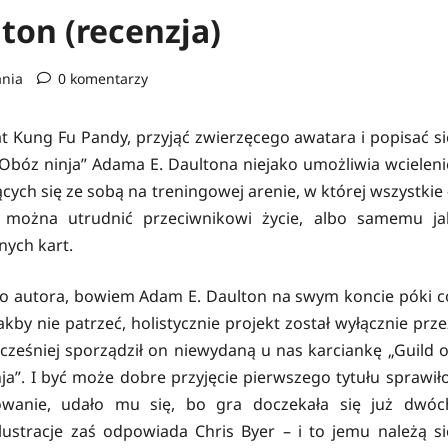
ton (recenzja)
ania
0 komentarzy
t Kung Fu Pandy, przyjąć zwierzęcego awatara i popisać si
Obóz ninja” Adama E. Daultona niejako umożliwia wcieleni
ch się ze sobą na treningowej arenie, w której wszystkie 
 można utrudnić przeciwnikowi życie, albo samemu ja
nych kart.
io autora, bowiem Adam E. Daulton na swym koncie póki c
kby nie patrzeć, holistycznie projekt został wyłącznie prze
ześniej sporządził on niewydaną u nas karciankę „Guild o
ja”. I być może dobre przyjęcie pierwszego tytułu sprawiło
owanie, udało mu się, bo gra doczekała się już dwóc
stracje zaś odpowiada Chris Byer – i to jemu należą si