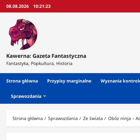
Przejdź
08.08.2026
10:21:25
do
treści
Kawerna: Gazeta Fantastyczna
Fantastyka, Popkultura, Historia
Strona główna
Przypisy marginalne
Wyznania kontro
Sprawozdania
Strona główna
Sprawozdania
Ze świata
Obóz ninja – A