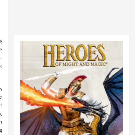
ę
e
–
k
o
z
f
,
h
ę