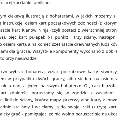
jącej karcianki familijnej.
m ciekawą ilustracją z bohaterami, w jakich możemy si
ą instrukcję, osiem kart początkowych zdolności (z którym
ście kart Klanów Ninja (czyli postaci z wierzchniej stron
, pięć kart pułapek (-1 punkt) i trzy ściany, następni
o osiem kart), a na koniec szesnaście drewnianych ludzikó
nkami dla gracza. Wszystkie komponenty wykonano z dobre
i to przy nieuwadze.
rczy wybrać bohatera, wziąć początkowe karty, stworzy
siem w przypadku dwóch graczy, albo siedem na osiem 
 ninja nań, a jeden na swym bohaterze. Ot, cała filozofia
kart zdolności poruszamy się w zgodzie z zasadami 
j linii do ściany, krańca mapy, przerwy albo karty z inny
dnio staliśmy i wcielamy ją do swojej ręki (zużytą kart
ależy grać – pamiętając, że nie wolno poruszać się na ukos