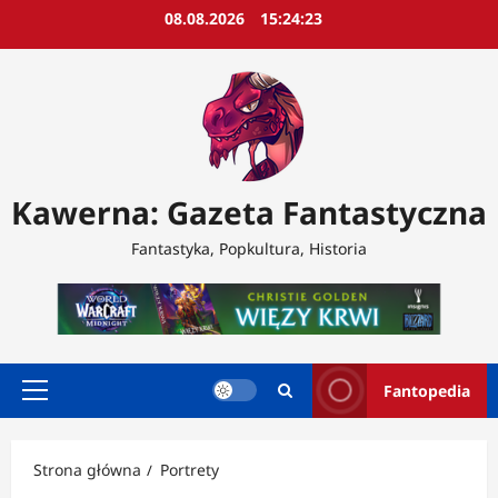
Przejdź
08.08.2026
15:24:25
do
treści
Kawerna: Gazeta Fantastyczna
Fantastyka, Popkultura, Historia
Fantopedia
Menu
główne
Strona główna
Portrety