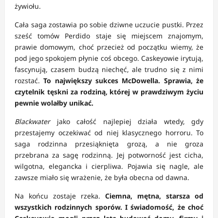
żywiołu.
Cała saga zostawia po sobie dziwne uczucie pustki. Przez
sześć tomów Perdido staje się miejscem znajomym,
prawie domowym, choć przecież od początku wiemy, że
pod jego spokojem płynie coś obcego. Caskeyowie irytują,
fascynują, czasem budzą niechęć, ale trudno się z nimi
rozstać.
To największy sukces McDowella. Sprawia, że
czytelnik tęskni za rodziną, której w prawdziwym życiu
pewnie wolałby unikać.
Blackwater
jako całość najlepiej działa wtedy, gdy
przestajemy oczekiwać od niej klasycznego horroru. To
saga rodzinna przesiąknięta grozą, a nie groza
przebrana za sagę rodzinną. Jej potworność jest cicha,
wilgotna, elegancka i cierpliwa. Pojawia się nagle, ale
zawsze miało się wrażenie, że była obecna od dawna.
Na końcu zostaje rzeka.
Ciemna, mętna, starsza od
wszystkich rodzinnych sporów. I świadomość, że choć