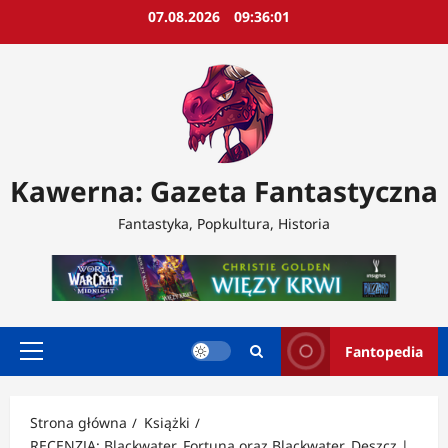
Przejdź
07.08.2026
09:36:04
do
treści
Kawerna: Gazeta Fantastyczna
Fantastyka, Popkultura, Historia
Fantopedia
Menu
główne
Strona główna
Książki
RECENZJA: Blackwater. Fortuna oraz Blackwater. Deszcz |