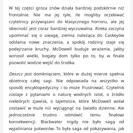
W tej części groza znów działa bardziej podskórnie niż
frontalnie. Nie ma jej tyle, ile mogliby oczekiwać
czytelnicy przywiązani do klasycznego horroru, ale jej
obecność jest coraz bardziej wyczuwalna. Rzeka zaczyna
upominać się o uwagę, ziemia należąca do Caskeyów
odsłania nowe znaczenia, a spokój rodziny staje się
podejrzanie kruchy. McDowell buduje wrażenie, jakby
wznosił wielki, bogaty dom tylko po to, by w finale
pozwolić wodzie wejść do środka.
Deszcz
jest domknięciem, które w dużej mierze spełnia
obietnicę całej sagi. Nie odpowiada na wszystko w
sposób encyklopedyczny i to może frustrować. Czytelnik
zostaje z pytaniami o naturę wodnych istot, o źródło
niektórych zjawisk, o tajemnice, które McDowell wolał
zostawić w mule niż wyciągnąć na światło dzienne. Ale
jednocześnie trudno odmówić temu finałowi
konsekwencji. Blackwater nigdy nie było sagą od
wyjaśniania potworów. To była saga od pokazywania, jak