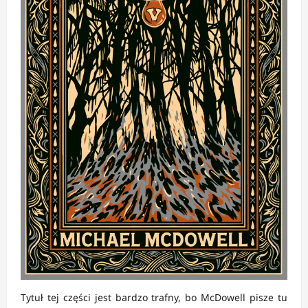
Tytuł tej części jest bardzo trafny, bo McDowell pisze tu