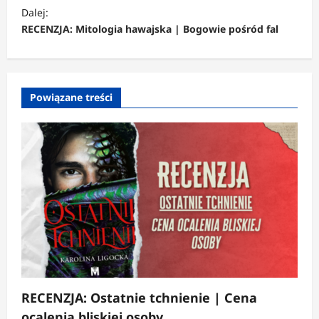
a
Dalej:
c
RECENZJA: Mitologia hawajska | Bogowie pośród fal
z
w
p
Powiązane treści
i
s
y
RECENZJA: Ostatnie tchnienie | Cena
ocalenia bliskiej osoby