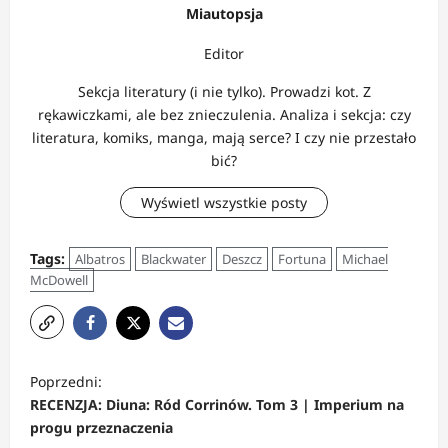
Miautopsja
Editor
Sekcja literatury (i nie tylko). Prowadzi kot. Z
rękawiczkami, ale bez znieczulenia. Analiza i sekcja: czy
literatura, komiks, manga, mają serce? I czy nie przestało
bić?
Wyświetl wszystkie posty
Tags:
Albatros
Blackwater
Deszcz
Fortuna
Michael
McDowell
Z
Poprzedni:
o
RECENZJA: Diuna: Ród Corrinów. Tom 3 | Imperium na
b
progu przeznaczenia