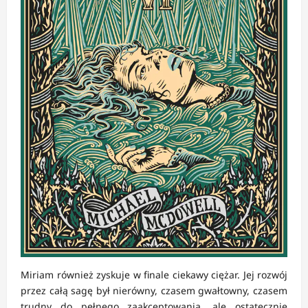
Miriam również zyskuje w finale ciekawy ciężar. Jej rozwój
przez całą sagę był nierówny, czasem gwałtowny, czasem
trudny do pełnego zaakceptowania, ale ostatecznie