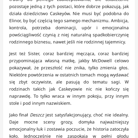
pozostaje jedną z tych postaci, które dobrze pokazują, jak
działa dziedzictwo Caskeyów. Nie musi być podobna do
Elinor, by być częścią tego samego mechanizmu. Ambicja,
kontrola, potrzeba dominacji, upór i emocjonalna
powściągliwość czynią z niej naturalną spadkobierczynię
rodzinnego biznesu, nawet jeśli nie rodzinnej tajemnicy.
Jest też Sister, coraz bardziej męcząca, coraz bardziej
przypominająca własną matkę, jakby McDowell celowo
pokazywał, że przeszłość nie znika, tylko zmienia głos.
Niektóre powtórzenia w ostatnich tomach mogą wydawać
się zbyt oczywiste, ale pasują do tematu sagi. W
rodzinach takich jak Caskeyowie nic nie kończy się
naprawdę. To tylko wraca w innym pokoju, przy innym
stole i pod innym nazwiskiem.
Jako finał
Deszcz
jest satysfakcjonujący, choć nie idealny.
Daje mocne sceny grozy, domyka najważniejszy
emocjonalny łuk i zostawia poczucie, że historia zatoczyła
koło. Jednocześnie nie zaspokaja w pełni głodu