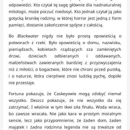
odpowiedzi. Kto czytał tę sagę głównie dla nadnaturalnej
mitologii, może poczuć niedosyt. Kto jednak czytał ją jako
gotycką kronikę rodziny, w której horror jest jedną z form
pamięci, dostanie zakończenie spójne z całością.
Bo
Blackwater
nigdy nie było prostą opowieścią o
potworach z rzeki. Było opowieścią o domu, nazwisku,
pieniądzach, kobietach rządzących zza zamkniętych
drzwi, dzieciach odbieranych i oddawanych,
małżeństwach zawieranych bardziej z przyzwyczajenia
niż z miłości, o bogactwie, które nie chroni przed pustką,
i o naturze, która cierpliwie znosi ludzką pychę, dopóki
nie przestaje.
Fortuna pokazuje, że Caskeyowie mogą zdobyć niemal
wszystko. Deszcz pokazuje, że nie wszystko da się
zatrzymać. I właśnie w tym tkwi siła finału. Woda wraca,
bo zawsze wracała. Nie jako kara w prostym moralnym
sensie, lecz jako przypomnienie, że żaden dom, żaden
majątek i żadna rodzinna legenda nie są trwalsze od