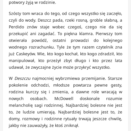
potwory żyją w rodzinie.
Szósty tom wraca do tego, od czego wszystko się zaczęło,
czyli do wody. Deszcz pada, rzeki rosną, groble słabną, a
Perdido znów staje wobec czegoś, czego nie da się
przekupić ani zagadać. To piękna klamra. Pierwszy tom
otwierała powódź, ostatni prowadzi do kolejnego
wodnego rozrachunku. Tyle że tym razem czytelnik zna
już Caskeyów. Wie, kto kogo kochał, kto kogo zdradził, kto
manipulował, kto przeżył zbyt długo i kto przez lata
udawał, że zwyczajne życie może przykryć wszystko.
W
Deszczu
najmocniej wybrzmiewa przemijanie. Starsze
pokolenie odchodzi, młodsze powtarza pewne gesty,
rodzina kurczy się i zmienia, a dawne role wracają w
nowych osobach. McDowell doskonale rozumie
melancholię sagi rodzinnej. Najbardziej bolesne nie jest
to, że ludzie umierają. Najbardziej bolesne jest to, że
domy, rozmowy i rodzinne rytuały trwają jeszcze chwilę,
jakby nie zauważyły, że ktoś zniknął.