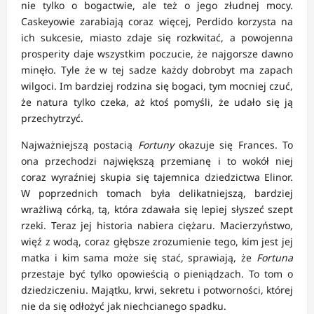
nie tylko o bogactwie, ale też o jego złudnej mocy.
Caskeyowie zarabiają coraz więcej, Perdido korzysta na
ich sukcesie, miasto zdaje się rozkwitać, a powojenna
prosperity daje wszystkim poczucie, że najgorsze dawno
minęło. Tyle że w tej sadze każdy dobrobyt ma zapach
wilgoci. Im bardziej rodzina się bogaci, tym mocniej czuć,
że natura tylko czeka, aż ktoś pomyśli, że udało się ją
przechytrzyć.
Najważniejszą postacią
Fortuny
okazuje się Frances. To
ona przechodzi największą przemianę i to wokół niej
coraz wyraźniej skupia się tajemnica dziedzictwa Elinor.
W poprzednich tomach była delikatniejszą, bardziej
wrażliwą córką, tą, która zdawała się lepiej słyszeć szept
rzeki. Teraz jej historia nabiera ciężaru. Macierzyństwo,
więź z wodą, coraz głębsze zrozumienie tego, kim jest jej
matka i kim sama może się stać, sprawiają, że
Fortuna
przestaje być tylko opowieścią o pieniądzach. To tom o
dziedziczeniu. Majątku, krwi, sekretu i potworności, której
nie da się odłożyć jak niechcianego spadku.