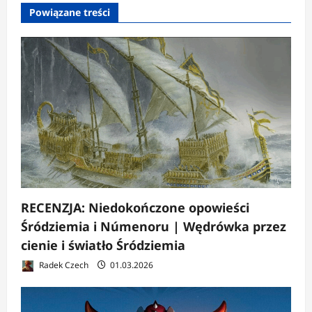
p
Powiązane treści
i
s
y
RECENZJA: Niedokończone opowieści
Śródziemia i Númenoru | Wędrówka przez
cienie i światło Śródziemia
Radek Czech
01.03.2026