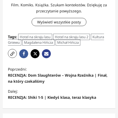
Film. Komiks. Książka. Szukam kontekstów. Dziękuję za
przeczytanie powyższego.
Wyświetl wszystkie posty
Tags:
Hotel na skraju lasu
Hotel na skraju lasu 2
Kultura
Gniewu
Magdalena Hińcza
Michał Hińcza
Z
Poprzedni:
o
RECENZJA: Dom Slaughterów – Wojna Rzeźnika | Finał,
b
na który czekaliśmy
a
Dalej:
c
RECENZJA: Shiki 1-5 | Kiedyś klasa, teraz klasyka
z
w