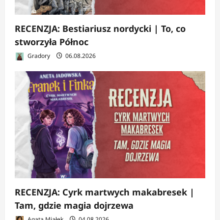
RECENZJA: Bestiariusz nordycki | To, co
stworzyła Północ
Gradory
06.08.2026
RECENZJA: Cyrk martwych makabresek |
Tam, gdzie magia dojrzewa
Agata Miałek
04.08.2026