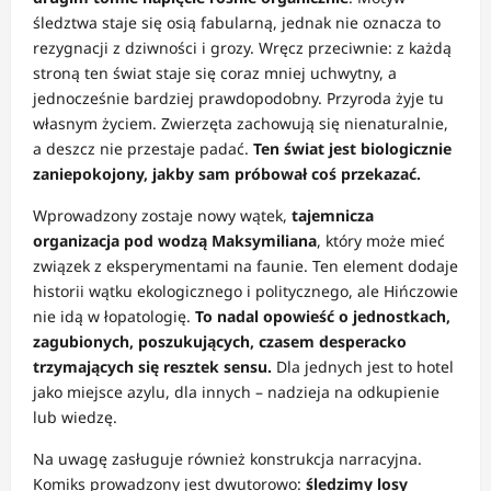
śledztwa staje się osią fabularną, jednak nie oznacza to
rezygnacji z dziwności i grozy. Wręcz przeciwnie: z każdą
stroną ten świat staje się coraz mniej uchwytny, a
jednocześnie bardziej prawdopodobny. Przyroda żyje tu
własnym życiem. Zwierzęta zachowują się nienaturalnie,
a deszcz nie przestaje padać.
Ten świat jest biologicznie
zaniepokojony, jakby sam próbował coś przekazać.
Wprowadzony zostaje nowy wątek,
tajemnicza
organizacja pod wodzą Maksymiliana
, który może mieć
związek z eksperymentami na faunie. Ten element dodaje
historii wątku ekologicznego i politycznego, ale Hińczowie
nie idą w łopatologię.
To nadal opowieść o jednostkach,
zagubionych, poszukujących, czasem desperacko
trzymających się resztek sensu.
Dla jednych jest to hotel
jako miejsce azylu, dla innych – nadzieja na odkupienie
lub wiedzę.
Na uwagę zasługuje również konstrukcja narracyjna.
Komiks prowadzony jest dwutorowo:
śledzimy losy