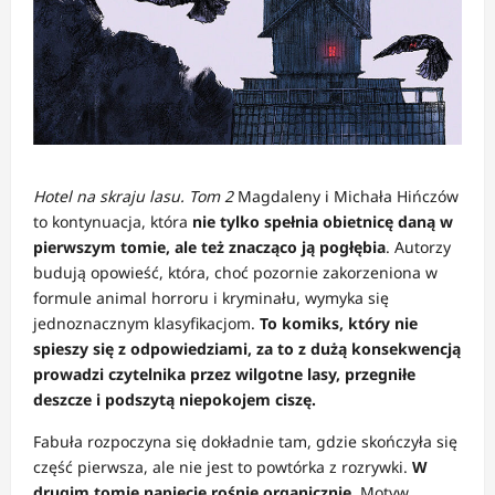
Hotel na skraju lasu. Tom 2
Magdaleny i Michała Hińczów
to kontynuacja, która
nie tylko spełnia obietnicę daną w
pierwszym tomie, ale też znacząco ją pogłębia
. Autorzy
budują opowieść, która, choć pozornie zakorzeniona w
formule animal horroru i kryminału, wymyka się
jednoznacznym klasyfikacjom.
To komiks, który nie
spieszy się z odpowiedziami, za to z dużą konsekwencją
prowadzi czytelnika przez wilgotne lasy, przegniłe
deszcze i podszytą niepokojem ciszę.
Fabuła rozpoczyna się dokładnie tam, gdzie skończyła się
część pierwsza, ale nie jest to powtórka z rozrywki.
W
drugim tomie napięcie rośnie organicznie
. Motyw