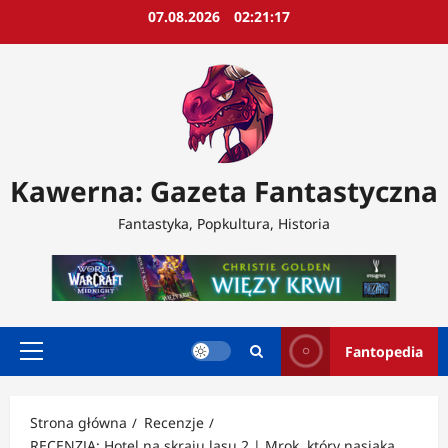
Przejdź
07.08.2026
02:21:19
do
treści
Kawerna: Gazeta Fantastyczna
Fantastyka, Popkultura, Historia
Fantopedia
Menu
główne
Strona główna
Recenzje
RECENZJA: Hotel na skraju lasu 2 | Mrok, który nasiąka