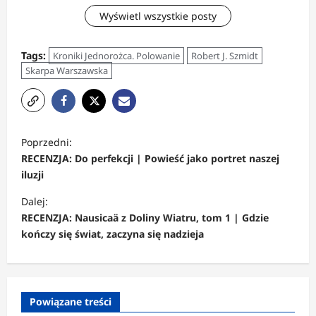
Wyświetl wszystkie posty
Tags:
Kroniki Jednorożca. Polowanie
Robert J. Szmidt
Skarpa Warszawska
Z
Poprzedni:
o
RECENZJA: Do perfekcji | Powieść jako portret naszej
b
iluzji
a
Dalej:
c
RECENZJA: Nausicaä z Doliny Wiatru, tom 1 | Gdzie
kończy się świat, zaczyna się nadzieja
z
w
p
Powiązane treści
i