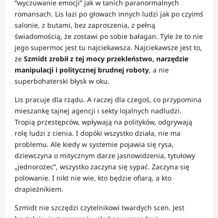
“wyczuwanie emocji” jak w tanich paranormalnych
romansach. Lis łazi po głowach innych ludzi jak po czyimś
salonie, z butami, bez zaproszenia, z pełną
świadomością, że zostawi po sobie bałagan. Tyle że to nie
jego supermoc jest tu najciekawsza. Najciekawsze jest to,
że
Szmidt zrobił z tej mocy przekleństwo, narzędzie
manipulacji i politycznej brudnej roboty
, a nie
superbohaterski błysk w oku.
Lis pracuje dla rządu. A raczej dla czegoś, co przypomina
mieszankę tajnej agencji i sekty lojalnych nadludzi.
Tropią przestępców, wpływają na polityków, odgrywają
rolę ludzi z cienia. I dopóki wszystko działa, nie ma
problemu. Ale kiedy w systemie pojawia się rysa,
dziewczyna o mitycznym darze jasnowidzenia, tytułowy
„jednorożec”, wszystko zaczyna się sypać. Zaczyna się
polowanie. I nikt nie wie, kto będzie ofiarą, a kto
drapieżnikiem.
Szmidt nie szczędzi czytelnikowi twardych scen. Jest