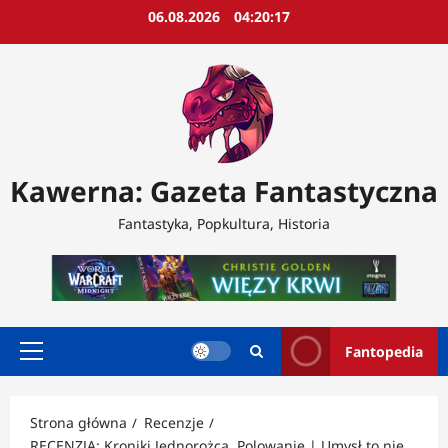
Przejdź
06.08.2026
04:20:19
do
treści
Kawerna: Gazeta Fantastyczna
Fantastyka, Popkultura, Historia
Fantopedia
Menu
główne
Strona główna
Recenzje
RECENZJA: Kroniki Jednorożca. Polowanie | Umysł to nie