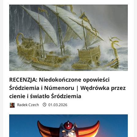
s
y
RECENZJA: Niedokończone opowieści
Śródziemia i Númenoru | Wędrówka przez
cienie i światło Śródziemia
Radek Czech
01.03.2026