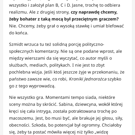
wszystko i założył plan B, C i D. Jasne, trochę to odbiera
realizmu. Ale z drugiej strony,
czy naprawdę chcemy,
żeby bohater z taką mocą był przeciętnym graczem?
Nie. Chcemy, żeby grał o wysoką stawkę i umiał blefować
do końca.
Szmidt wrzuca tu też solidną porcję polityczno-
społecznych komentarzy. Nie są one podane wprost, ale
między wierszami da się wyczytać, co autor myśli o
służbach, mediach, politykach. I nie jest to zbyt
pochlebna wizja. Jeśli ktoś jeszcze żyje w przekonaniu, że
państwo zawsze wie, co robi,
Kroniki Jednorożca
szybko
go z tego wyprowadzą.
Nie wszystko gra. Momentami tempo siada, niektóre
sceny można by skrócić. Sabina, dziewcyna, wokół której
kręci się cała intryga, została potraktowana trochę po
macoszemu. Jest, bo musi być, ale brakuje jej głosu, siły,
obecności. Szkoda, bo potencjał był ogromny. Chciałoby
się, żeby ta postać mówiła więcej niż tylko „widzę