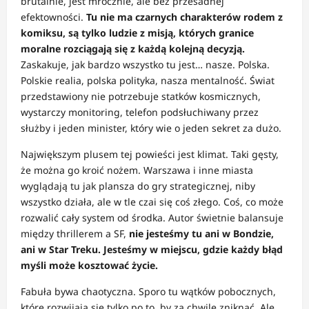
brutalnie, jest mrocznie, ale bez przesadnej
efektowności.
Tu nie ma czarnych charakterów rodem z
komiksu, są tylko ludzie z misją, których granice
moralne rozciągają się z każdą kolejną decyzją.
Zaskakuje, jak bardzo wszystko tu jest… nasze. Polska.
Polskie realia, polska polityka, nasza mentalność. Świat
przedstawiony nie potrzebuje statków kosmicznych,
wystarczy monitoring, telefon podsłuchiwany przez
służby i jeden minister, który wie o jeden sekret za dużo.
Największym plusem tej powieści jest klimat. Taki gęsty,
że można go kroić nożem. Warszawa i inne miasta
wyglądają tu jak plansza do gry strategicznej, niby
wszystko działa, ale w tle czai się coś złego. Coś, co może
rozwalić cały system od środka. Autor świetnie balansuje
między thrillerem a SF,
nie jesteśmy tu ani w Bondzie,
ani w Star Treku. Jesteśmy w miejscu, gdzie każdy błąd
myśli może kosztować życie.
Fabuła bywa chaotyczna. Sporo tu wątków pobocznych,
które rozwijają się tylko po to, by za chwilę zniknąć. Ale