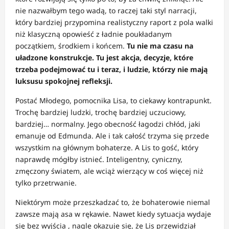
nie nazwałbym tego wadą, to raczej taki styl narracji,
który bardziej przypomina realistyczny raport z pola walki
niż klasyczną opowieść z ładnie poukładanym
początkiem, środkiem i końcem.
Tu nie ma czasu na
uładzone konstrukcje. Tu jest akcja, decyzje, które
trzeba podejmować tu i teraz, i ludzie, którzy nie mają
luksusu spokojnej refleksji.
Postać Młodego, pomocnika Lisa, to ciekawy kontrapunkt.
Trochę bardziej ludzki, trochę bardziej uczuciowy,
bardziej… normalny. Jego obecność łagodzi chłód, jaki
emanuje od Edmunda. Ale i tak całość trzyma się przede
wszystkim na głównym bohaterze. A Lis to gość, który
naprawdę mógłby istnieć. Inteligentny, cyniczny,
zmęczony światem, ale wciąż wierzący w coś więcej niż
tylko przetrwanie.
Niektórym może przeszkadzać to, że bohaterowie niemal
zawsze mają asa w rękawie. Nawet kiedy sytuacja wydaje
się bez wyjścia , nagle okazuje się, że Lis przewidział