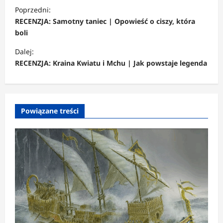
Z
Poprzedni:
o
RECENZJA: Samotny taniec | Opowieść o ciszy, która
b
boli
a
Dalej:
c
RECENZJA: Kraina Kwiatu i Mchu | Jak powstaje legenda
z
w
p
Powiązane treści
i
s
y