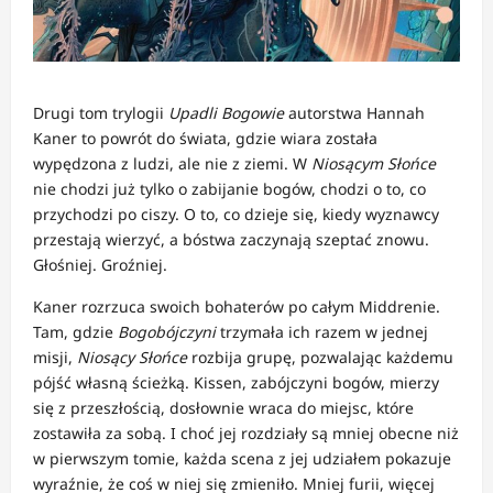
Drugi tom trylogii
Upadli Bogowie
autorstwa Hannah
Kaner to powrót do świata, gdzie wiara została
wypędzona z ludzi, ale nie z ziemi. W
Niosącym Słońce
nie chodzi już tylko o zabijanie bogów, chodzi o to, co
przychodzi po ciszy. O to, co dzieje się, kiedy wyznawcy
przestają wierzyć, a bóstwa zaczynają szeptać znowu.
Głośniej. Groźniej.
Kaner rozrzuca swoich bohaterów po całym Middrenie.
Tam, gdzie
Bogobójczyni
trzymała ich razem w jednej
misji,
Niosący Słońce
rozbija grupę, pozwalając każdemu
pójść własną ścieżką. Kissen, zabójczyni bogów, mierzy
się z przeszłością, dosłownie wraca do miejsc, które
zostawiła za sobą. I choć jej rozdziały są mniej obecne niż
w pierwszym tomie, każda scena z jej udziałem pokazuje
wyraźnie, że coś w niej się zmieniło. Mniej furii, więcej