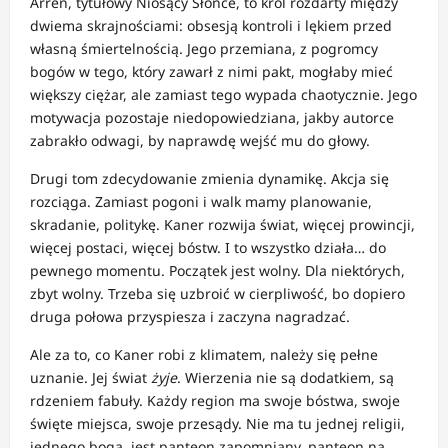
Arren, tytułowy Niosący Słońce, to król rozdarty między
dwiema skrajnościami: obsesją kontroli i lękiem przed
własną śmiertelnością. Jego przemiana, z pogromcy
bogów w tego, który zawarł z nimi pakt, mogłaby mieć
większy ciężar, ale zamiast tego wypada chaotycznie. Jego
motywacja pozostaje niedopowiedziana, jakby autorce
zabrakło odwagi, by naprawdę wejść mu do głowy.
Drugi tom zdecydowanie zmienia dynamikę. Akcja się
rozciąga. Zamiast pogoni i walk mamy planowanie,
skradanie, politykę. Kaner rozwija świat, więcej prowincji,
więcej postaci, więcej bóstw. I to wszystko działa… do
pewnego momentu. Początek jest wolny. Dla niektórych,
zbyt wolny. Trzeba się uzbroić w cierpliwość, bo dopiero
druga połowa przyspiesza i zaczyna nagradzać.
Ale za to, co Kaner robi z klimatem, należy się pełne
uznanie. Jej świat
żyje
. Wierzenia nie są dodatkiem, są
rdzeniem fabuły. Każdy region ma swoje bóstwa, swoje
święte miejsca, swoje przesądy. Nie ma tu jednej religii,
jednego boga, jest panteon zapomniany, panteon na