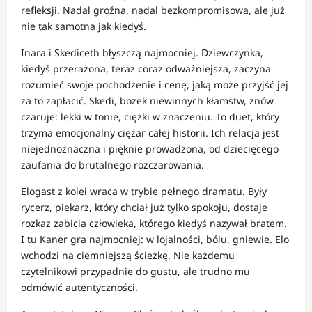
refleksji. Nadal groźna, nadal bezkompromisowa, ale już
nie tak samotna jak kiedyś.
Inara i Skediceth błyszczą najmocniej. Dziewczynka,
kiedyś przerażona, teraz coraz odważniejsza, zaczyna
rozumieć swoje pochodzenie i cenę, jaką może przyjść jej
za to zapłacić. Skedi, bożek niewinnych kłamstw, znów
czaruje: lekki w tonie, ciężki w znaczeniu. To duet, który
trzyma emocjonalny ciężar całej historii. Ich relacja jest
niejednoznaczna i pięknie prowadzona, od dziecięcego
zaufania do brutalnego rozczarowania.
Elogast z kolei wraca w trybie pełnego dramatu. Były
rycerz, piekarz, który chciał już tylko spokoju, dostaje
rozkaz zabicia człowieka, którego kiedyś nazywał bratem.
I tu Kaner gra najmocniej: w lojalności, bólu, gniewie. Elo
wchodzi na ciemniejszą ścieżkę. Nie każdemu
czytelnikowi przypadnie do gustu, ale trudno mu
odmówić autentyczności.