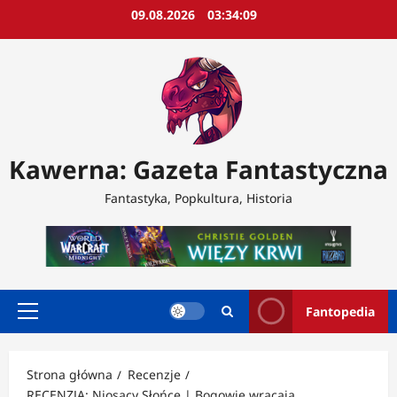
Przejdź
09.08.2026
03:34:11
do
treści
Kawerna: Gazeta Fantastyczna
Fantastyka, Popkultura, Historia
Fantopedia
Menu
główne
Strona główna
Recenzje
RECENZJA: Niosący Słońce | Bogowie wracają