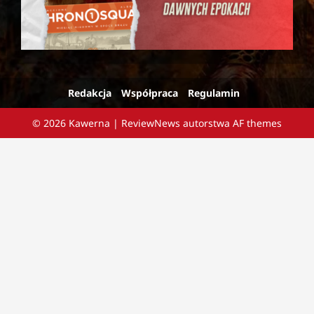
Redakcja
Współpraca
Regulamin
© 2026 Kawerna
|
ReviewNews
autorstwa AF themes