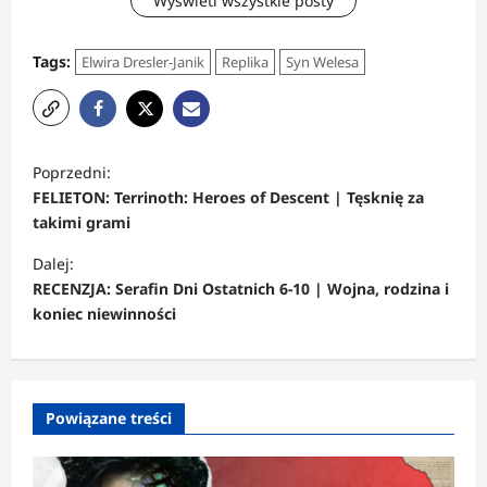
Wyświetl wszystkie posty
Tags:
Elwira Dresler-Janik
Replika
Syn Welesa
Z
Poprzedni:
o
FELIETON: Terrinoth: Heroes of Descent | Tęsknię za
b
takimi grami
a
Dalej:
c
RECENZJA: Serafin Dni Ostatnich 6-10 | Wojna, rodzina i
koniec niewinności
z
w
p
Powiązane treści
i
s