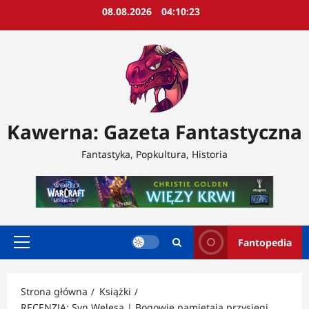
Przejdź
08.08.2026
04:10:25
do
treści
Kawerna: Gazeta Fantastyczna
Fantastyka, Popkultura, Historia
Fantopedia
Menu
główne
Strona główna
Książki
RECENZJA: Syn Welesa | Bogowie pamiętają przysięgi