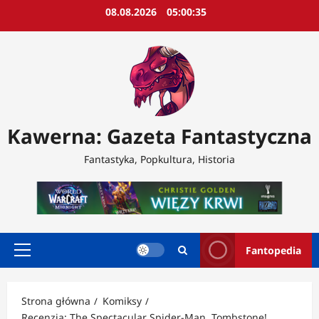
Przejdź
08.08.2026
05:00:37
do
treści
Kawerna: Gazeta Fantastyczna
Fantastyka, Popkultura, Historia
Fantopedia
Menu
główne
Strona główna
Komiksy
Recenzja: The Spectacular Spider-Man. Tombstone!