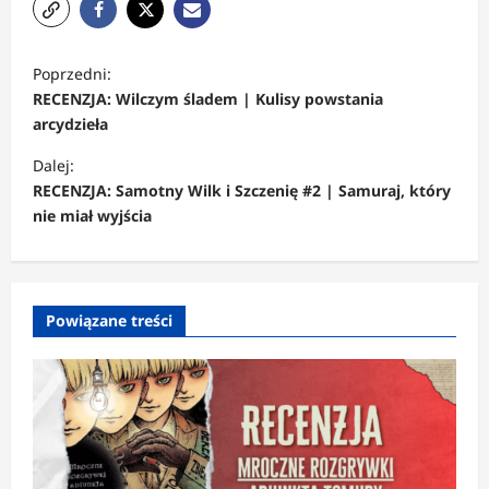
Z
Poprzedni:
o
RECENZJA: Wilczym śladem | Kulisy powstania
b
arcydzieła
a
Dalej:
c
RECENZJA: Samotny Wilk i Szczenię #2 | Samuraj, który
nie miał wyjścia
z
w
p
Powiązane treści
i
s
y