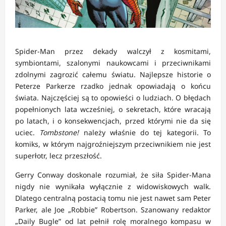
Spider-Man przez dekady walczył z kosmitami,
symbiontami, szalonymi naukowcami i przeciwnikami
zdolnymi zagrozić całemu światu. Najlepsze historie o
Peterze Parkerze rzadko jednak opowiadają o końcu
świata. Najczęściej są to opowieści o ludziach. O błędach
popełnionych lata wcześniej, o sekretach, które wracają
po latach, i o konsekwencjach, przed którymi nie da się
uciec.
Tombstone!
należy właśnie do tej kategorii. To
komiks, w którym najgroźniejszym przeciwnikiem nie jest
superłotr, lecz przeszłość.
Gerry Conway doskonale rozumiał, że siła Spider-Mana
nigdy nie wynikała wyłącznie z widowiskowych walk.
Dlatego centralną postacią tomu nie jest nawet sam Peter
Parker, ale Joe „Robbie” Robertson. Szanowany redaktor
„Daily Bugle” od lat pełnił rolę moralnego kompasu w