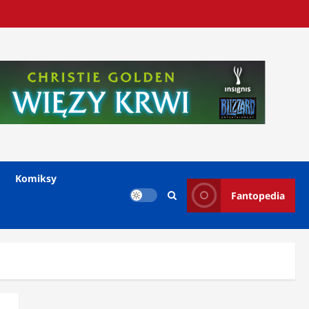
Komiksy
Fantopedia