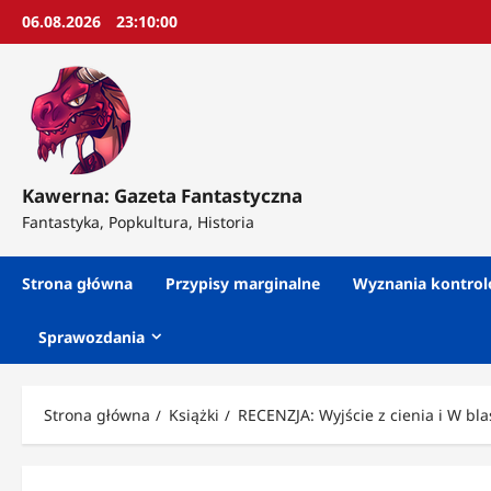
Przejdź
06.08.2026
23:10:02
do
treści
Kawerna: Gazeta Fantastyczna
Fantastyka, Popkultura, Historia
Strona główna
Przypisy marginalne
Wyznania kontro
Sprawozdania
Strona główna
Książki
RECENZJA: Wyjście z cienia i W bl