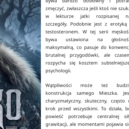
bywa bardzo dosłowny i potraf
zmęczyć, zwłaszcza jeśli ktoś nie szuk
w lekturze jatki rozpisanej n
szczegóły. Podobnie jest z erotyką 
testosteronem. W tej serii męskoś
bywa ustawiona na głośnoś
maksymalną, co pasuje do konwencj
brutalnej przygodówki, ale czase
rozpycha się kosztem subtelniejsze
psychologii.
Wątpliwości może też budzi
konstrukcja samego Mieszka. Jes
charyzmatyczny, skuteczny, często 
krok przed wszystkimi. To działa, b
powieść potrzebuje centralnej sił
grawitacji, ale momentami pojawia si