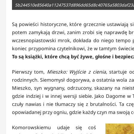
5b244510e85640a11247537d896dd65d8c40765a5803daf23
Są powieści historyczne, które grzecznie ustawiają si
potem zamykają drzwi, zanim zrobi się naprawdę br
wczesnopiastowski mrok, dokłada do niego tempo pr
koniec przypomina czytelnikowi, że w tamtym świeci
To są książki, które chcą być żywe, głośne i bezpie
Pierwszy tom,
Mieszko: Wyjście z cienia
, startuje 
rodzinnych. Siemomysł dogorywa, a ostatnia wola zam
Mieszko, syn wygnany, odrzucony, skazany na nieist
gdzie indziej i w innej wersji siebie. Jako Dagome w
czuły nawias i nie tłumaczy się z brutalności. Ta cz
opowiadanej przy ogniu, gdzie każdy czyn ma swoją c
Komorowskiemu udaje się coś