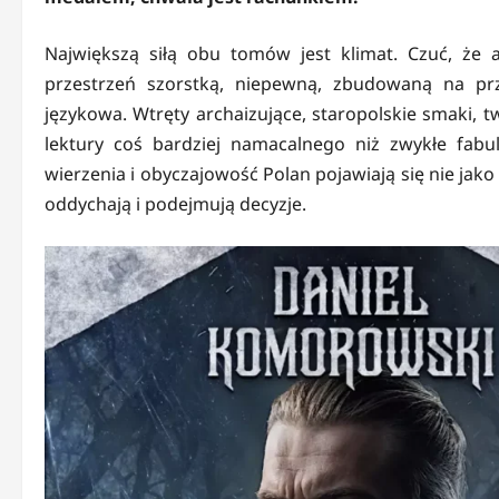
Największą siłą obu tomów jest klimat. Czuć, że a
przestrzeń szorstką, niepewną, zbudowaną na prz
językowa. Wtręty archaizujące, staropolskie smaki, t
lektury coś bardziej namacalnego niż zwykłe fabu
wierzenia i obyczajowość Polan pojawiają się nie jak
oddychają i podejmują decyzje.