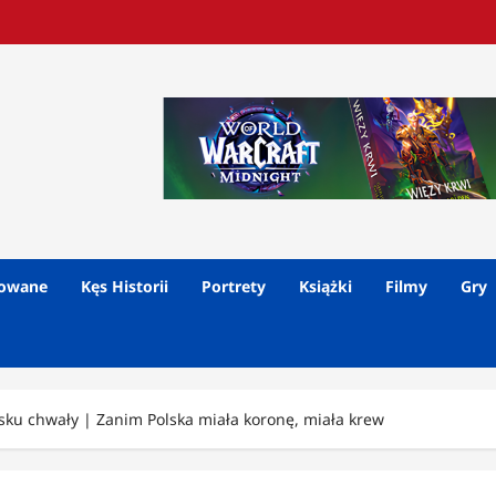
lowane
Kęs Historii
Portrety
Książki
Filmy
Gry
asku chwały | Zanim Polska miała koronę, miała krew