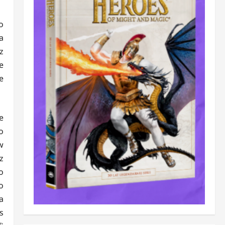
o
a
z
e
e
e
o
w
z
o
o
a
s