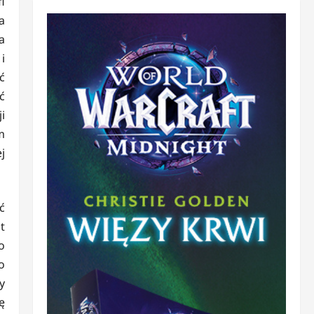
i
a
a
i
ć
ć
i
m
j
ć
t
o
o
y
ę