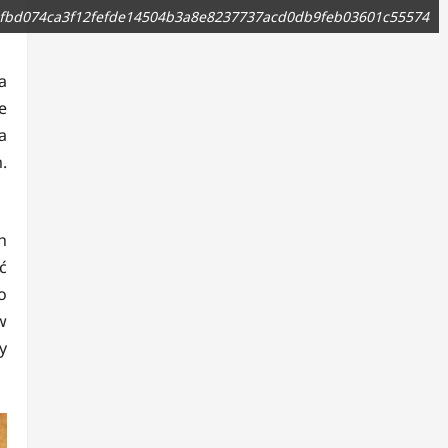
bd074ca3f12fefde14504b3a8e8237737acd0db9feb03601c55574
a
e
a
.
h
ć
o
w
y