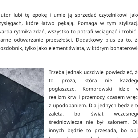
utor lubi tę epokę i umie ją sprzedać czytelnikowi jak
ysięgach, które łatwo pękają. Pomaga w tym stylizacj
warda rytmika zdań, wszystko to potrafi wciągnąć i zrobić 
larne odtwarzanie przeszłości. Dodatkowy plus za to, ż
o ozdobnik, tylko jako element świata, w którym bohaterowi
Trzeba jednak uczciwie powiedzieć, ż
to proza, która nie każdeg
pogłaszcze. Komorowski idzie 
realizm krwi i przemocy, czasem wręc
z upodobaniem. Dla jednych będzie t
zaleta, bo świat wczesneg
średniowiecza nie był salonem. Dl
innych będzie to przesada, bo opi