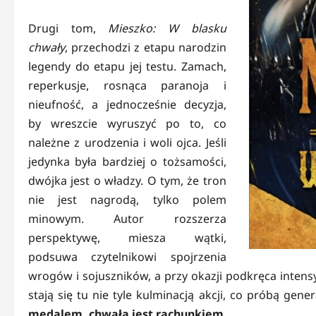
Drugi tom,
Mieszko: W blasku
chwały
, przechodzi z etapu narodzin
legendy do etapu jej testu. Zamach,
reperkusje, rosnąca paranoja i
nieufność, a jednocześnie decyzja,
by wreszcie wyruszyć po to, co
należne z urodzenia i woli ojca. Jeśli
jedynka była bardziej o tożsamości,
dwójka jest o władzy. O tym, że tron
nie jest nagrodą, tylko polem
minowym. Autor rozszerza
perspektywę, miesza wątki,
podsuwa czytelnikowi spojrzenia
wrogów i sojuszników, a przy okazji podkręca intensy
stają się tu nie tyle kulminacją akcji, co próbą gene
medalem, chwała jest rachunkiem.