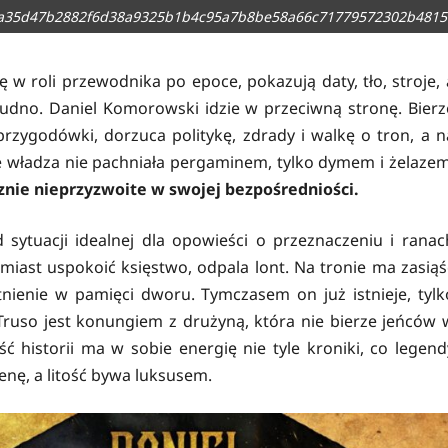
a35d47b2882f6d38a9325b1b4c95a7b8be58a66c71779572302b4815f
ę w roli przewodnika po epoce, pokazują daty, tło, stroje, 
udno. Daniel Komorowski idzie w przeciwną stronę. Bierz
zygodówki, dorzuca politykę, zdrady i walkę o tron, a n
e władza nie pachniała pergaminem, tylko dymem i żelazem
cznie nieprzyzwoite w swojej bezpośredniości.
od sytuacji idealnej dla opowieści o przeznaczeniu i ranac
iast uspokoić księstwo, odpala lont. Na tronie ma zasiąś
nienie w pamięci dworu. Tymczasem on już istnieje, tylk
 Truso jest konungiem z drużyną, która nie bierze jeńców 
ęść historii ma w sobie energię nie tyle kroniki, co legend
enę, a litość bywa luksusem.