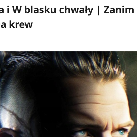
a i W blasku chwały | Zanim
ła krew