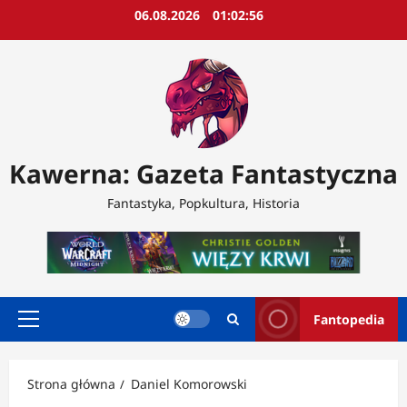
Przejdź
06.08.2026
01:02:58
do
treści
Kawerna: Gazeta Fantastyczna
Fantastyka, Popkultura, Historia
Fantopedia
Menu
główne
Strona główna
Daniel Komorowski