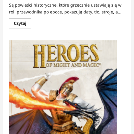
Są powieści historyczne, które grzecznie ustawiają się w
roli przewodnika po epoce, pokazują daty, tło, stroje, a...
Dowiedz
Czytaj
się
więcej
o
RECENZJA:
Wyjście
z
cienia
i
W
blasku
chwały
|
Zanim
Polska
miała
koronę,
miała
krew