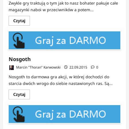
Zwykle gry traktują o tym jak to nasz bohater pakuje całe
magazynki naboi w przeciwników a potem...
Dowiedz
Czytaj
się
więcej
o
Murdered:
Soul
Suspect
Nosgoth
Marcin "Thoran" Karwowski
22.09.2015
0
Nosgoth to darmowa gra akcji, w której dochodzi do
starcia dwóch wrogo do siebie nastawionych ras. Są...
Dowiedz
Czytaj
się
więcej
o
Nosgoth