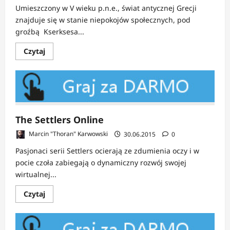
Umieszczony w V wieku p.n.e., świat antycznej Grecji
znajduje się w stanie niepokojów społecznych, pod
groźbą Kserksesa...
Dowiedz
Czytaj
się
więcej
o
Sparta:
War
of
empires
The Settlers Online
Marcin "Thoran" Karwowski
30.06.2015
0
Pasjonaci serii Settlers ocierają ze zdumienia oczy i w
pocie czoła zabiegają o dynamiczny rozwój swojej
wirtualnej...
Dowiedz
Czytaj
się
więcej
o
The
Settlers