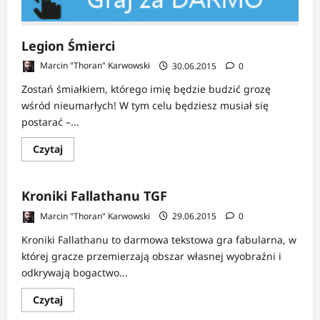
Online
Legion Śmierci
Marcin "Thoran" Karwowski
30.06.2015
0
Zostań śmiałkiem, którego imię będzie budzić grozę
wśród nieumarłych! W tym celu będziesz musiał się
postarać –...
Dowiedz
Czytaj
się
więcej
o
Legion
Kroniki Fallathanu TGF
Śmierci
Marcin "Thoran" Karwowski
29.06.2015
0
Kroniki Fallathanu to darmowa tekstowa gra fabularna, w
której gracze przemierzają obszar własnej wyobraźni i
odkrywają bogactwo...
Dowiedz
Czytaj
się
więcej