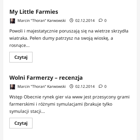
o
Kroniki
My Little Farmies
Fallathanu
TGF
Marcin "Thoran" Karwowski
02.12.2014
0
Powoli i majestatycznie poruszają się na wietrze skrzydła
wiatraka. Pełen dumy patrzysz na swoją wioskę, a
rosnące...
Dowiedz
Czytaj
się
więcej
o
My
Wolni Farmerzy – recenzja
Little
Farmies
Marcin "Thoran" Karwowski
02.12.2014
0
Wstęp Obecnie rynek gier via www jest przesycony grami
farmerskimi i różnymi symulacjami (brakuje tylko
symulacji stacji...
Dowiedz
Czytaj
się
więcej
o