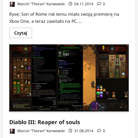
Marcin "Thoran" Karwowski
04.11.2014
0
Ryse: Son of Rome rok temu miało swoją premierę na
Xbox One, a teraz zawitało na PC....
Dowiedz
Czytaj
się
więcej
o
Ryse:
Son
of
Rome
–
recenzja
PC
Diablo III: Reaper of souls
Marcin "Thoran" Karwowski
31.08.2014
0