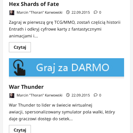
Hex Shards of Fate
Marcin "Thoran" Karwowski
22.09.2015
0
Zagraj w pierwszą grę TCG/MMO, zostań częścią historii
Entrath i odkryj cyfrowe karty z fantastycznymi
animacjami i...
Dowiedz
Czytaj
się
więcej
o
Hex
Shards
of
Fate
War Thunder
Marcin "Thoran" Karwowski
22.09.2015
0
War Thunder to lider w świecie wirtualnej
awiacji, spersonalizowany symulator pola walki, który
daje graczowi dostęp do setek...
Dowiedz
Czytaj