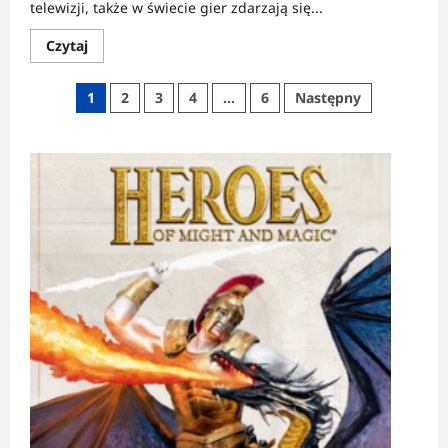
telewizji, także w świecie gier zdarzają się...
Dowiedz
Czytaj
się
więcej
o
Stronicowanie
1
2
3
4
…
6
Następny
Shadow
Warrior
wpisów
–
recenzja