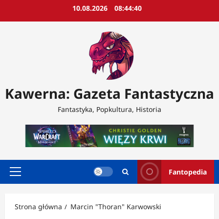
Przejdź
10.08.2026
08:44:42
do
treści
Kawerna: Gazeta Fantastyczna
Fantastyka, Popkultura, Historia
Fantopedia
Menu
główne
Strona główna
Marcin "Thoran" Karwowski