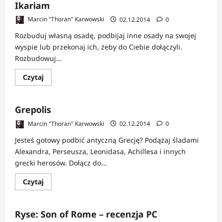
Wolni
Ikariam
Farmerzy
–
Marcin "Thoran" Karwowski
02.12.2014
0
recenzja
Rozbuduj własną osadę, podbijaj inne osady na swojej
wyspie lub przekonaj ich, żeby do Ciebie dołączyli.
Rozbudowuj...
Dowiedz
Czytaj
się
więcej
o
Ikariam
Grepolis
Marcin "Thoran" Karwowski
02.12.2014
0
Jesteś gotowy podbić antyczną Grecję? Podążaj śladami
Alexandra, Perseusza, Leonidasa, Achillesa i innych
grecki herosów. Dołącz do...
Dowiedz
Czytaj
się
więcej
o
Grepolis
Ryse: Son of Rome – recenzja PC