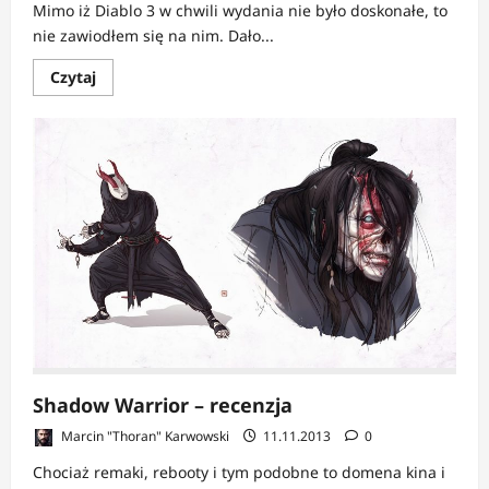
Mimo iż Diablo 3 w chwili wydania nie było doskonałe, to
nie zawiodłem się na nim. Dało...
Dowiedz
Czytaj
się
więcej
o
Diablo
III:
Reaper
of
souls
Shadow Warrior – recenzja
Marcin "Thoran" Karwowski
11.11.2013
0
Chociaż remaki, rebooty i tym podobne to domena kina i