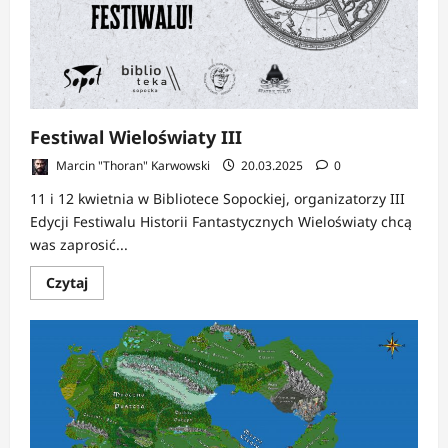
Festiwal Wieloświaty III
Marcin "Thoran" Karwowski
20.03.2025
0
11 i 12 kwietnia w Bibliotece Sopockiej, organizatorzy III
Edycji Festiwalu Historii Fantastycznych Wieloświaty chcą
was zaprosić...
Dowiedz
Czytaj
się
więcej
o
Festiwal
Wieloświaty
III