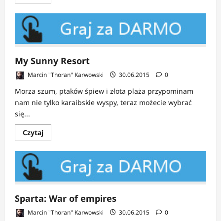
się
więcej
o
War
Thunder
My Sunny Resort
Marcin "Thoran" Karwowski
30.06.2015
0
Morza szum, ptaków śpiew i złota plaża przypominam
nam nie tylko karaibskie wyspy, teraz możecie wybrać
się...
Dowiedz
Czytaj
się
więcej
o
My
Sunny
Resort
Sparta: War of empires
Marcin "Thoran" Karwowski
30.06.2015
0