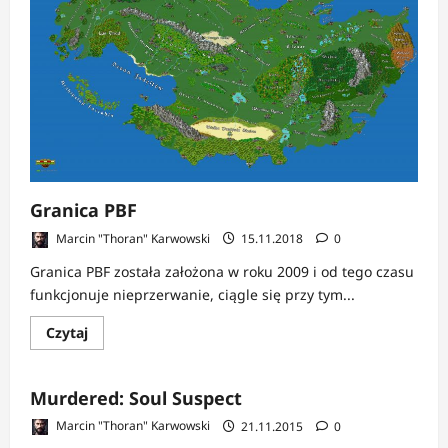
Granica PBF
Marcin "Thoran" Karwowski
15.11.2018
0
Granica PBF została założona w roku 2009 i od tego czasu
funkcjonuje nieprzerwanie, ciągle się przy tym...
Dowiedz
Czytaj
się
więcej
o
Granica
Murdered: Soul Suspect
PBF
Marcin "Thoran" Karwowski
21.11.2015
0