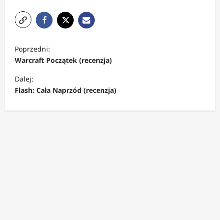
Z
Poprzedni:
o
Warcraft Początek (recenzja)
b
Dalej:
a
Flash: Cała Naprzód (recenzja)
c
z
w
p
i
s
y