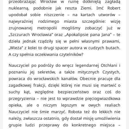
przeobrażając Wrocław w ruinę dotkniętą zagładą
nuklearną, podobnie jak reszta Ziemi. Imć Robert
upodobał sobie niszczenie – na kartach utworów –
najwyraźniej rodzimego miasta szczególnie: wizję
zrujnowanej metropolii mogliśmy zobaczyć już w
„Szczurach Wrocławia” oraz „Apokalipsie pana Jana” – te
dzieła jednak rządziły się w pełni własnymi prawami,
„Wieża” z kolei to drugi spacer autora w cudzych butach.
A czy spełnia oczekiwania czytelników?
Nauczyciel po podróży do wręcz legendarnej Otchłani i
poznaniu jej sekretów, a także mitycznych Czystych,
powraca do wrocławskich kanałów. Obecnie pracuje dla
zagadkowej frakcji, dzięki której nie musi się martwić o
suchy kąt, względne bezpieczeństwo oraz coś do
przegryzienia – nie jest to wprawdzie pięciogwiazdkowa
opieka, ale o niczym lepszym w owych realiach
Nauczyciel nie śmie marzyć. Robota też do lekkich nie
należy, zwłaszcza ostatnio, gdy dostał misję umożliwienia
grupie ludzi przeprawy do konkretnego miejsca –