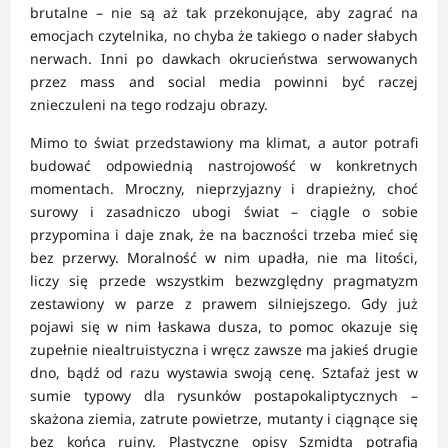
brutalne – nie są aż tak przekonujące, aby zagrać na
emocjach czytelnika, no chyba że takiego o nader słabych
nerwach. Inni po dawkach okrucieństwa serwowanych
przez mass and social media powinni być raczej
znieczuleni na tego rodzaju obrazy.
Mimo to świat przedstawiony ma klimat, a autor potrafi
budować odpowiednią nastrojowość w konkretnych
momentach. Mroczny, nieprzyjazny i drapieżny, choć
surowy i zasadniczo ubogi świat – ciągle o sobie
przypomina i daje znak, że na baczności trzeba mieć się
bez przerwy. Moralność w nim upadła, nie ma litości,
liczy się przede wszystkim bezwzględny pragmatyzm
zestawiony w parze z prawem silniejszego. Gdy już
pojawi się w nim łaskawa dusza, to pomoc okazuje się
zupełnie niealtruistyczna i wręcz zawsze ma jakieś drugie
dno, bądź od razu wystawia swoją cenę. Sztafaż jest w
sumie typowy dla rysunków postapokaliptycznych –
skażona ziemia, zatrute powietrze, mutanty i ciągnące się
bez końca ruiny. Plastyczne opisy Szmidta potrafią