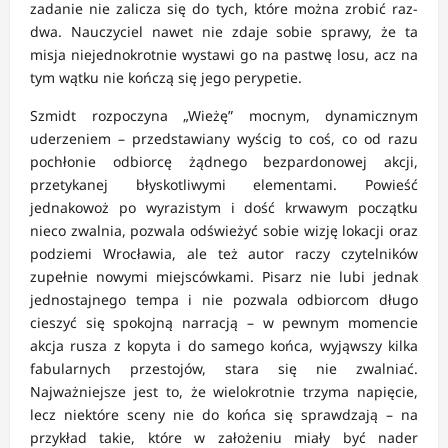
zadanie nie zalicza się do tych, które można zrobić raz-
dwa. Nauczyciel nawet nie zdaje sobie sprawy, że ta
misja niejednokrotnie wystawi go na pastwę losu, acz na
tym wątku nie kończą się jego perypetie.
Szmidt rozpoczyna „Wieżę” mocnym, dynamicznym
uderzeniem – przedstawiany wyścig to coś, co od razu
pochłonie odbiorcę żądnego bezpardonowej akcji,
przetykanej błyskotliwymi elementami. Powieść
jednakowoż po wyrazistym i dość krwawym początku
nieco zwalnia, pozwala odświeżyć sobie wizję lokacji oraz
podziemi Wrocławia, ale też autor raczy czytelników
zupełnie nowymi miejscówkami. Pisarz nie lubi jednak
jednostajnego tempa i nie pozwala odbiorcom długo
cieszyć się spokojną narracją – w pewnym momencie
akcja rusza z kopyta i do samego końca, wyjąwszy kilka
fabularnych przestojów, stara się nie zwalniać.
Najważniejsze jest to, że wielokrotnie trzyma napięcie,
lecz niektóre sceny nie do końca się sprawdzają – na
przykład takie, które w założeniu miały być nader