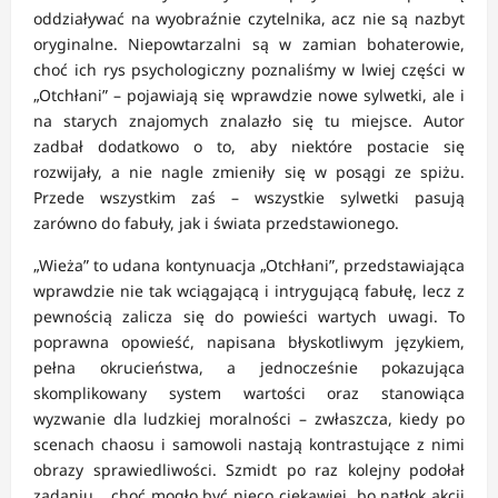
oddziaływać na wyobraźnie czytelnika, acz nie są nazbyt
oryginalne. Niepowtarzalni są w zamian bohaterowie,
choć ich rys psychologiczny poznaliśmy w lwiej części w
„Otchłani” – pojawiają się wprawdzie nowe sylwetki, ale i
na starych znajomych znalazło się tu miejsce. Autor
zadbał dodatkowo o to, aby niektóre postacie się
rozwijały, a nie nagle zmieniły się w posągi ze spiżu.
Przede wszystkim zaś – wszystkie sylwetki pasują
zarówno do fabuły, jak i świata przedstawionego.
„Wieża” to udana kontynuacja „Otchłani”, przedstawiająca
wprawdzie nie tak wciągającą i intrygującą fabułę, lecz z
pewnością zalicza się do powieści wartych uwagi. To
poprawna opowieść, napisana błyskotliwym językiem,
pełna okrucieństwa, a jednocześnie pokazująca
skomplikowany system wartości oraz stanowiąca
wyzwanie dla ludzkiej moralności – zwłaszcza, kiedy po
scenach chaosu i samowoli nastają kontrastujące z nimi
obrazy sprawiedliwości. Szmidt po raz kolejny podołał
zadaniu… choć mogło być nieco ciekawiej, bo natłok akcji