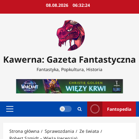
Przejdź
08.08.2026
06:32:26
do
treści
Kawerna: Gazeta Fantastyczna
Fantastyka, Popkultura, Historia
Fantopedia
Menu
główne
Strona główna
Sprawozdania
Ze świata
Robert Szmidt – Wieża (recenzja)