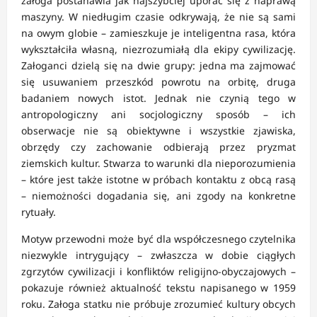
załoga postanawia jak najszybciej uporać się z naprawą
maszyny. W niedługim czasie odkrywają, że nie są sami
na owym globie – zamieszkuje je inteligentna rasa, która
wykształciła własną, niezrozumiałą dla ekipy cywilizację.
Załoganci dzielą się na dwie grupy: jedna ma zajmować
się usuwaniem przeszkód powrotu na orbitę, druga
badaniem nowych istot. Jednak nie czynią tego w
antropologiczny ani socjologiczny sposób – ich
obserwacje nie są obiektywne i wszystkie zjawiska,
obrzędy czy zachowanie odbierają przez pryzmat
ziemskich kultur. Stwarza to warunki dla nieporozumienia
– które jest także istotne w próbach kontaktu z obcą rasą
– niemożności dogadania się, ani zgody na konkretne
rytuały.
Motyw przewodni może być dla współczesnego czytelnika
niezwykle intrygujący – zwłaszcza w dobie ciągłych
zgrzytów cywilizacji i konfliktów religijno-obyczajowych –
pokazuje również aktualność tekstu napisanego w 1959
roku. Załoga statku nie próbuje zrozumieć kultury obcych