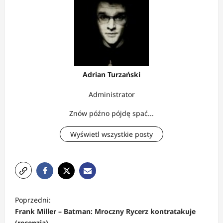
Adrian Turzański
Administrator
Znów późno pójdę spać...
Wyświetl wszystkie posty
Z
Poprzedni:
o
Frank Miller – Batman: Mroczny Rycerz kontratakuje
(recenzja)