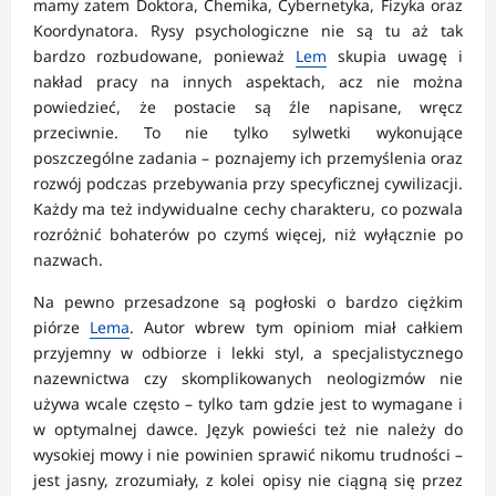
mamy zatem Doktora, Chemika, Cybernetyka, Fizyka oraz
Koordynatora. Rysy psychologiczne nie są tu aż tak
bardzo rozbudowane, ponieważ
Lem
skupia uwagę i
nakład pracy na innych aspektach, acz nie można
powiedzieć, że postacie są źle napisane, wręcz
przeciwnie. To nie tylko sylwetki wykonujące
poszczególne zadania – poznajemy ich przemyślenia oraz
rozwój podczas przebywania przy specyficznej cywilizacji.
Każdy ma też indywidualne cechy charakteru, co pozwala
rozróżnić bohaterów po czymś więcej, niż wyłącznie po
nazwach.
Na pewno przesadzone są pogłoski o bardzo ciężkim
piórze
Lema
. Autor wbrew tym opiniom miał całkiem
przyjemny w odbiorze i lekki styl, a specjalistycznego
nazewnictwa czy skomplikowanych neologizmów nie
używa wcale często – tylko tam gdzie jest to wymagane i
w optymalnej dawce. Język powieści też nie należy do
wysokiej mowy i nie powinien sprawić nikomu trudności –
jest jasny, zrozumiały, z kolei opisy nie ciągną się przez