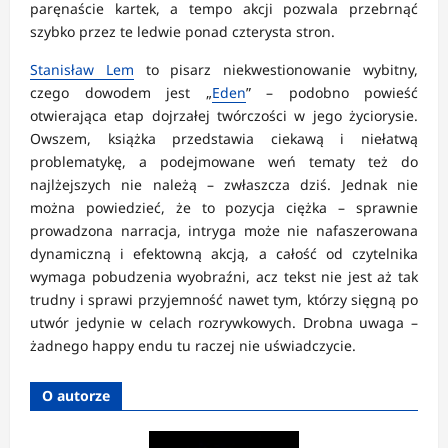
paręnaście kartek, a tempo akcji pozwala przebrnąć
szybko przez te ledwie ponad czterysta stron.
Stanisław Lem
to pisarz niekwestionowanie wybitny,
czego dowodem jest „
Eden
” – podobno powieść
otwierająca etap dojrzałej twórczości w jego życiorysie.
Owszem, książka przedstawia ciekawą i niełatwą
problematykę, a podejmowane weń tematy też do
najlżejszych nie należą – zwłaszcza dziś. Jednak nie
można powiedzieć, że to pozycja ciężka – sprawnie
prowadzona narracja, intryga może nie nafaszerowana
dynamiczną i efektowną akcją, a całość od czytelnika
wymaga pobudzenia wyobraźni, acz tekst nie jest aż tak
trudny i sprawi przyjemność nawet tym, którzy sięgną po
utwór jedynie w celach rozrywkowych. Drobna uwaga –
żadnego happy endu tu raczej nie uświadczycie.
O autorze