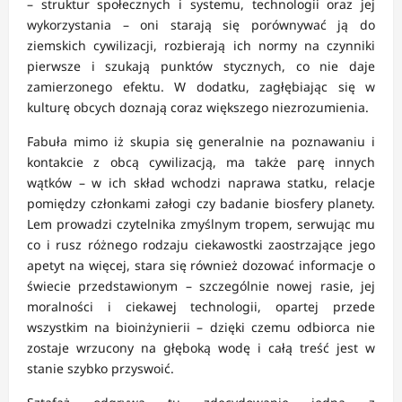
– struktur społecznych i systemu, technologii oraz jej
wykorzystania – oni starają się porównywać ją do
ziemskich cywilizacji, rozbierają ich normy na czynniki
pierwsze i szukają punktów stycznych, co nie daje
zamierzonego efektu. W dodatku, zagłębiając się w
kulturę obcych doznają coraz większego niezrozumienia.
Fabuła mimo iż skupia się generalnie na poznawaniu i
kontakcie z obcą cywilizacją, ma także parę innych
wątków – w ich skład wchodzi naprawa statku, relacje
pomiędzy członkami załogi czy badanie biosfery planety.
Lem prowadzi czytelnika zmyślnym tropem, serwując mu
co i rusz różnego rodzaju ciekawostki zaostrzające jego
apetyt na więcej, stara się również dozować informacje o
świecie przedstawionym – szczególnie nowej rasie, jej
moralności i ciekawej technologii, opartej przede
wszystkim na bioinżynierii – dzięki czemu odbiorca nie
zostaje wrzucony na głęboką wodę i całą treść jest w
stanie szybko przyswoić.