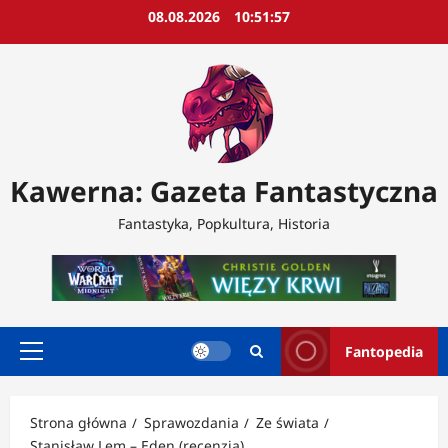
Przejdź
08.08.2026
10:51:59
do
treści
Kawerna: Gazeta Fantastyczna
Fantastyka, Popkultura, Historia
Fantopedia
Menu
główne
Strona główna
Sprawozdania
Ze świata
Stanisław Lem – Eden (recenzja)