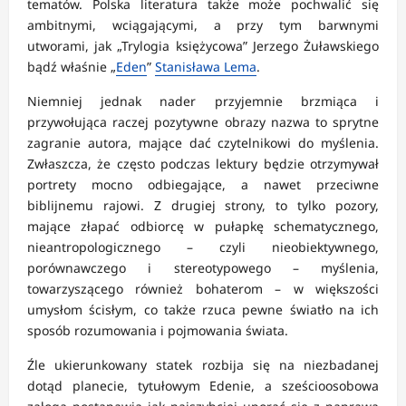
tematów. Polska literatura także może pochwalić się
ambitnymi, wciągającymi, a przy tym barwnymi
utworami, jak „Trylogia księżycowa” Jerzego Żuławskiego
bądź właśnie „
Eden
”
Stanisława Lema
.
Niemniej jednak nader przyjemnie brzmiąca i
przywołująca raczej pozytywne obrazy nazwa to sprytne
zagranie autora, mające dać czytelnikowi do myślenia.
Zwłaszcza, że często podczas lektury będzie otrzymywał
portrety mocno odbiegające, a nawet przeciwne
biblijnemu rajowi. Z drugiej strony, to tylko pozory,
mające złapać odbiorcę w pułapkę schematycznego,
nieantropologicznego – czyli nieobiektywnego,
porównawczego i stereotypowego – myślenia,
towarzyszącego również bohaterom – w większości
umysłom ścisłym, co także rzuca pewne światło na ich
sposób rozumowania i pojmowania świata.
Źle ukierunkowany statek rozbija się na niezbadanej
dotąd planecie, tytułowym Edenie, a sześcioosobowa