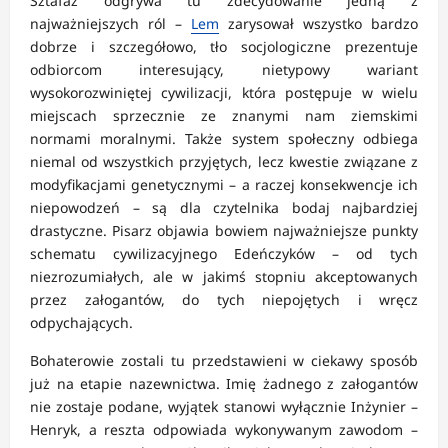
Sztafaż odgrywa tu zdecydowanie jedną z
najważniejszych ról –
Lem
zarysował wszystko bardzo
dobrze i szczegółowo, tło socjologiczne prezentuje
odbiorcom interesujący, nietypowy wariant
wysokorozwiniętej cywilizacji, która postępuje w wielu
miejscach sprzecznie ze znanymi nam ziemskimi
normami moralnymi. Także system społeczny odbiega
niemal od wszystkich przyjętych, lecz kwestie związane z
modyfikacjami genetycznymi – a raczej konsekwencje ich
niepowodzeń – są dla czytelnika bodaj najbardziej
drastyczne. Pisarz objawia bowiem najważniejsze punkty
schematu cywilizacyjnego Edeńczyków – od tych
niezrozumiałych, ale w jakimś stopniu akceptowanych
przez załogantów, do tych niepojętych i wręcz
odpychających.
Bohaterowie zostali tu przedstawieni w ciekawy sposób
już na etapie nazewnictwa. Imię żadnego z załogantów
nie zostaje podane, wyjątek stanowi wyłącznie Inżynier –
Henryk, a reszta odpowiada wykonywanym zawodom –