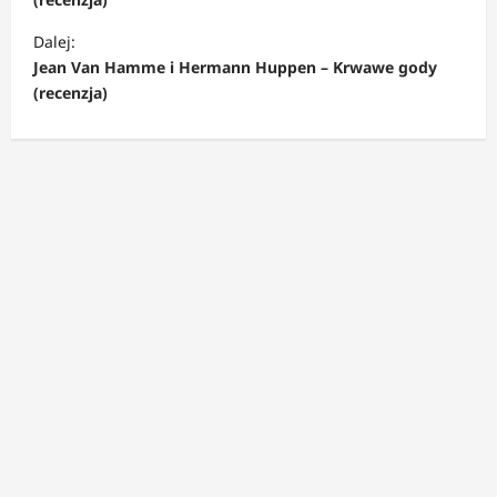
b
a
Dalej:
c
Jean Van Hamme i Hermann Huppen – Krwawe gody
(recenzja)
z
w
p
i
s
y