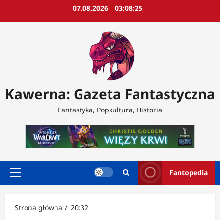
Przejdź
07.08.2026
03:08:27
do
treści
Kawerna: Gazeta Fantastyczna
Fantastyka, Popkultura, Historia
Fantopedia
Menu
główne
Strona główna
20:32