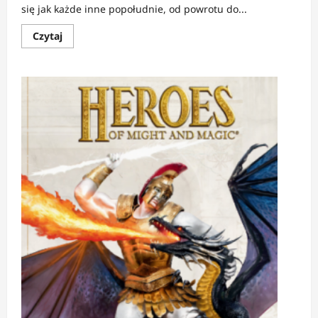
się jak każde inne popołudnie, od powrotu do...
Dowiedz
Czytaj
się
więcej
o
RECENZJA:
20:32
|
Cisza
przed
inwazją,
czyli
polski
koniec
świata
z
datą
przydatności