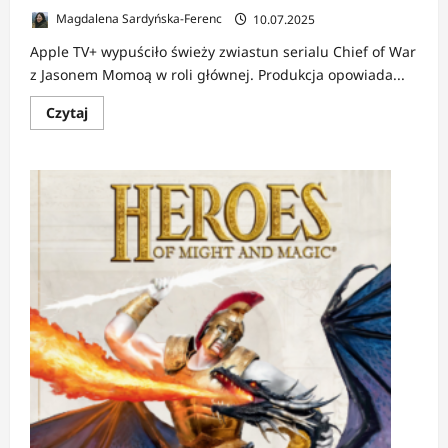
Magdalena Sardyńska-Ferenc
10.07.2025
Apple TV+ wypuściło świeży zwiastun serialu Chief of War
z Jasonem Momoą w roli głównej. Produkcja opowiada...
Dowiedz
Czytaj
się
więcej
o
NEWS:
Jason
Momoa
w
epickim
serialu
Chief
of
War.
Apple
TV+
pokazuje
nowy
zwiastun