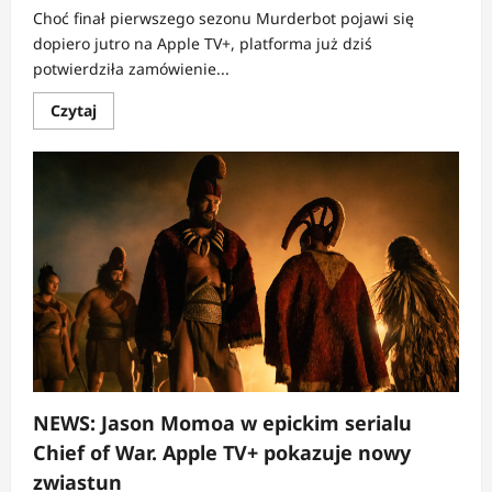
Choć finał pierwszego sezonu Murderbot pojawi się
dopiero jutro na Apple TV+, platforma już dziś
potwierdziła zamówienie...
Dowiedz
Czytaj
się
więcej
o
NEWS:
Murderbot
dostaje
2.
sezon
na
Apple
TV+
jeszcze
przed
finałem
pierwszego
NEWS: Jason Momoa w epickim serialu
Chief of War. Apple TV+ pokazuje nowy
zwiastun