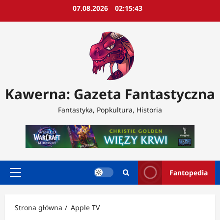
Przejdź
07.08.2026
02:15:45
do
treści
Kawerna: Gazeta Fantastyczna
Fantastyka, Popkultura, Historia
Fantopedia
Menu
główne
Strona główna
Apple TV