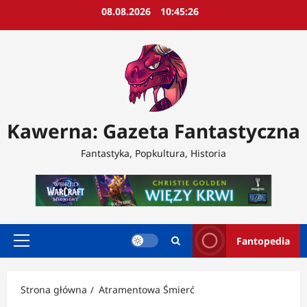
Przejdź
08.08.2026
10:45:28
do
treści
Kawerna: Gazeta Fantastyczna
Fantastyka, Popkultura, Historia
Fantopedia
Menu
główne
Strona główna
Atramentowa Śmierć