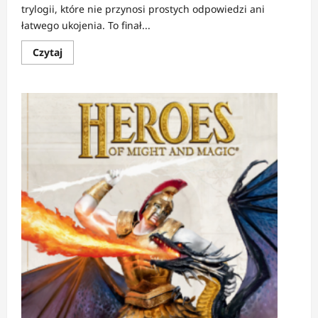
trylogii, które nie przynosi prostych odpowiedzi ani
łatwego ukojenia. To finał...
Dowiedz
Czytaj
się
więcej
o
RECENZJA:
Atramentowa
Śmierć
|
Gdzie
słowa
uczą
się
umierać