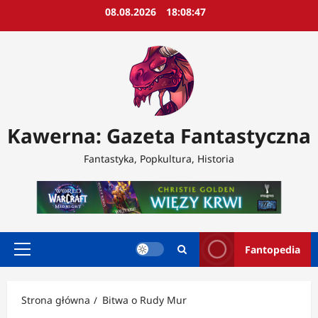
Przejdź
08.08.2026
18:08:49
do
treści
Kawerna: Gazeta Fantastyczna
Fantastyka, Popkultura, Historia
Fantopedia
Menu
główne
Strona główna
Bitwa o Rudy Mur