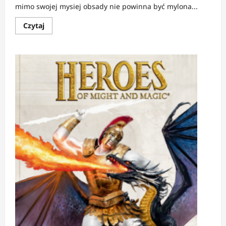
mimo swojej mysiej obsady nie powinna być mylona...
Dowiedz
Czytaj
się
więcej
o
RECENZJA:
Bitwa
o
Rudy
Mur
|
Gdy
mała
mysz
staje
się
wielkim
bohaterem