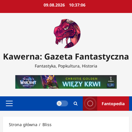
Przejdź
09.08.2026
10:37:08
do
treści
Kawerna: Gazeta Fantastyczna
Fantastyka, Popkultura, Historia
Fantopedia
Menu
główne
Strona główna
Bliss