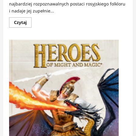
najbardziej rozpoznawalnych postaci rosyjskiego folkloru
i nadaje jej zupełnie...
Dowiedz
Czytaj
się
więcej
o
RECENZJA:
Nieśmiertelny
|
Gdy
baśń
poślubia
rewolucję