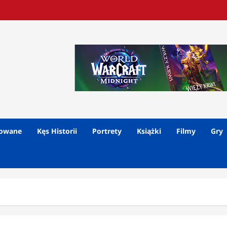
lowane
Kęs Historii
Portrety
Książki
Filmy
Gry