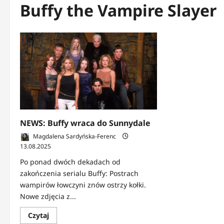
Buffy the Vampire Slayer
NEWS: Buffy wraca do Sunnydale
Magdalena Sardyńska-Ferenc
13.08.2025
Po ponad dwóch dekadach od
zakończenia serialu Buffy: Postrach
wampirów łowczyni znów ostrzy kołki.
Nowe zdjęcia z...
Dowiedz
Czytaj
się