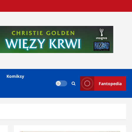
Komiksy
Fantopedia