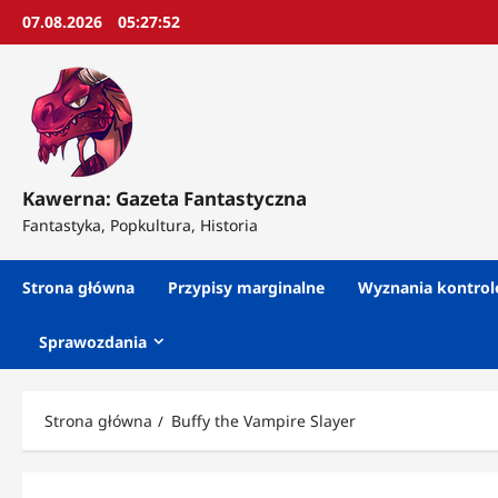
Przejdź
07.08.2026
05:27:54
do
treści
Kawerna: Gazeta Fantastyczna
Fantastyka, Popkultura, Historia
Strona główna
Przypisy marginalne
Wyznania kontro
Sprawozdania
Strona główna
Buffy the Vampire Slayer